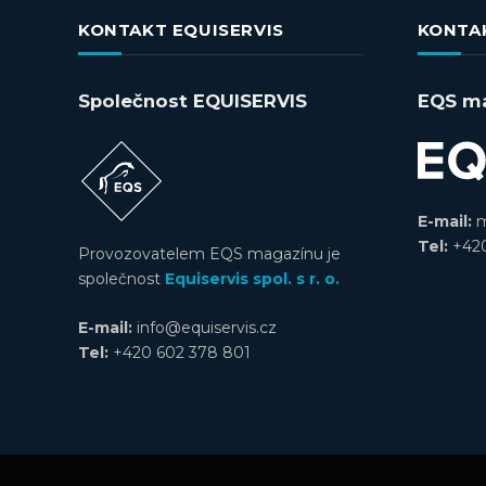
KONTAKT EQUISERVIS
KONTA
Společnost EQUISERVIS
EQS m
E-mail:
m
Tel:
+420
Provozovatelem EQS magazínu je
společnost
Equiservis spol. s r. o.
E-mail:
info@equiservis.cz
Tel:
+420 602 378 801