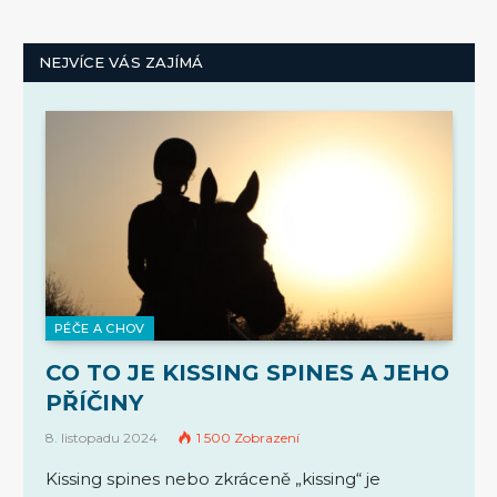
NEJVÍCE VÁS ZAJÍMÁ
PÉČE A CHOV
CO TO JE KISSING SPINES A JEHO
PŘÍČINY
8. listopadu 2024
1 500
Zobrazení
Kissing spines nebo zkráceně „kissing“ je