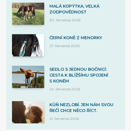
MALÁ KOPÝTKA, VELKÁ
ZODPOVĚDNOST
30. července 2026
ČERNÍ KONĚ Z MENORKY
27. července 2026
SEDLO S JEDNOU BOČNICÍ:
CESTA K BLÍŽŠÍMU SPOJENÍ
S KONĚM
24. července 2026
KŮŇ NEZLOBÍ. JEN NÁM SVOU
ŘEČÍ CHCE NĚCO ŘÍCT.
21. července 2026