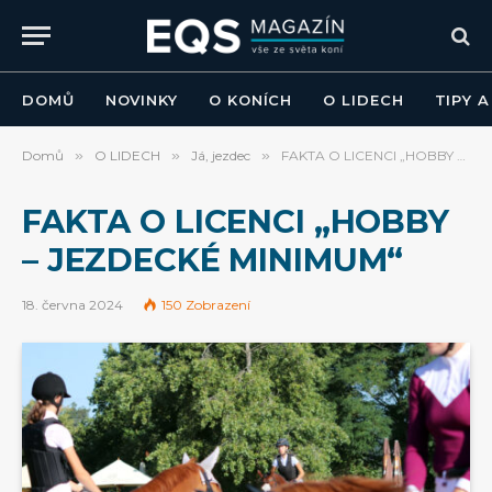
DOMŮ
NOVINKY
O KONÍCH
O LIDECH
TIPY 
Domů
»
O LIDECH
»
Já, jezdec
»
FAKTA O LICENCI „HOBBY – JEZDECKÉ MINIMUM“
FAKTA O LICENCI „HOBBY
– JEZDECKÉ MINIMUM“
18. června 2024
150
Zobrazení