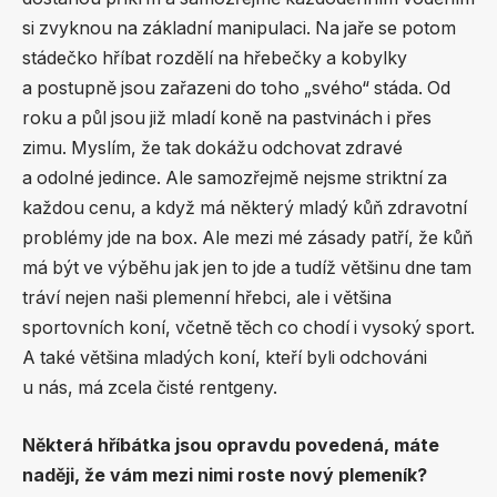
si zvyknou na základní manipulaci. Na jaře se potom
stádečko hříbat rozdělí na hřebečky a kobylky
a postupně jsou zařazeni do toho „svého“ stáda. Od
roku a půl jsou již mladí koně na pastvinách i přes
zimu. Myslím, že tak dokážu odchovat zdravé
a odolné jedince. Ale samozřejmě nejsme striktní za
každou cenu, a když má některý mladý kůň zdravotní
problémy jde na box. Ale mezi mé zásady patří, že kůň
má být ve výběhu jak jen to jde a tudíž většinu dne tam
tráví nejen naši plemenní hřebci, ale i většina
sportovních koní, včetně těch co chodí i vysoký sport.
A také většina mladých koní, kteří byli odchováni
u nás, má zcela čisté rentgeny.
Některá hříbátka jsou opravdu povedená, máte
naději, že vám mezi nimi roste nový plemeník?