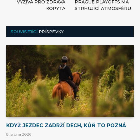
VÝŽIVA PRO ZDRAVÁ
PRAGUE PLAYOFFS MÁ
KOPYTA
STRHUJÍCÍ ATMOSFÉRU
SOUVISEJÍCÍ
PŘÍSPĚVKY
KDYŽ JEZDEC ZADRŽÍ DECH, KŮŇ TO POZNÁ
8. srpna 2026