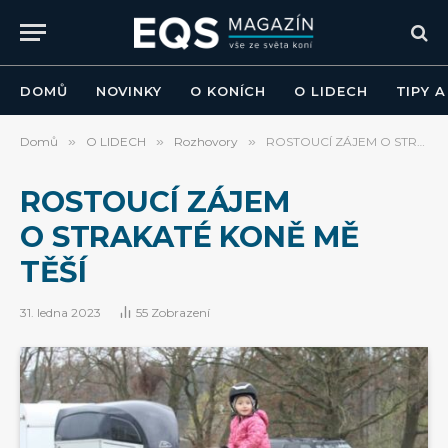
DOMŮ
NOVINKY
O KONÍCH
O LIDECH
TIPY 
Domů
»
O LIDECH
»
Rozhovory
»
ROSTOUCÍ ZÁJEM O STRAKATÉ KONĚ MĚ TĚŠÍ
ROSTOUCÍ ZÁJEM
O STRAKATÉ KONĚ MĚ
TĚŠÍ
31. ledna 2023
55
Zobrazení