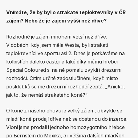
Vnímáte, že by byl o strakaté teplokrevníky v ČR
zájem? Nebo že je zájem vyšší než dříve?
Rozhodně je zájem mnohem větší než dříve.
V dobách, kdy jsem měla Westa, byli strakatí
teplokrevníci ve sportu asi 2. Dnes je potkáváme na
kolbištích daleko častěji a také díky mému hřebci
Special Coloured si na ně pomalu zvykli i drezurní
rozhodčí. Cítím určité zadostiučinění, když místo
pošklebků se mě drezurní rozhodčí zeptá: „Aničko,
jak to, že nemáš strakatého koně?“
O koně z našeho chovu je velký zájem, obvykle se
mladí koně prodají dříve než se dostanou do inzerce.
Vloni jsme prodali i jednoho homozygotního hřebce
po Bernstein do Mexika, a i většina dalších mladých