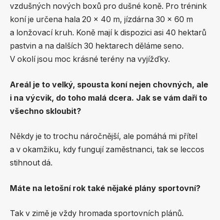
vzdušných nových boxů pro dušné koně. Pro trénink
koní je určena hala 20 x 40 m, jízdárna 30 x 60 m
a lonžovací kruh. Koně mají k dispozici asi 40 hektarů
pastvin a na dalších 30 hektarech děláme seno.
V okolí jsou moc krásné terény na vyjížďky.
Areál je to velký, spousta koní nejen chovných, ale
i na výcvik, do toho malá dcera. Jak se vám daří to
všechno skloubit?
Někdy je to trochu náročnější, ale pomáhá mi přítel
a v okamžiku, kdy fungují zaměstnanci, tak se leccos
stihnout dá.
Máte na letošní rok také nějaké plány sportovní?
Tak v zimě je vždy hromada sportovních plánů.