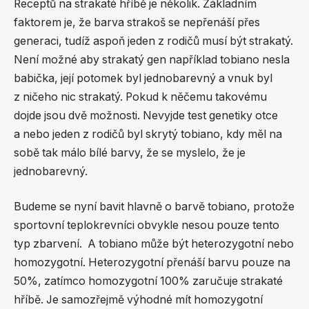
Receptů na strakaté hříbě je několik. Základním
faktorem je, že barva strakoš se nepřenáší přes
generaci, tudíž aspoň jeden z rodičů musí být strakatý.
Není možné aby strakatý gen například tobiano nesla
babička, její potomek byl jednobarevný a vnuk byl
z ničeho nic strakatý. Pokud k něčemu takovému
dojde jsou dvě možnosti. Nevyjde test genetiky otce
a nebo jeden z rodičů byl skrytý tobiano, kdy měl na
sobě tak málo bílé barvy, že se myslelo, že je
jednobarevný.
Budeme se nyní bavit hlavně o barvě tobiano, protože
sportovní teplokrevníci obvykle nesou pouze tento
typ zbarvení. A tobiano může být heterozygotní nebo
homozygotní. Heterozygotní přenáší barvu pouze na
50%, zatímco homozygotní 100% zaručuje strakaté
hříbě. Je samozřejmě výhodné mít homozygotní