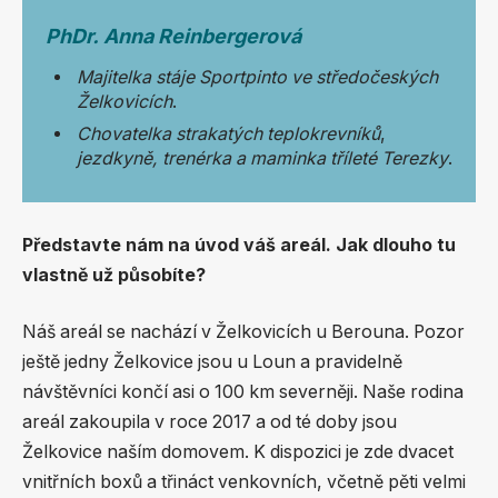
PhDr.
Anna Reinbergerová
Majitelka stáje Sportpinto ve středočeských
Želkovicích
.
Chovatelka strakatých teplokrevníků
,
jezdkyně, trenérka
a maminka tříleté Terezky
.
Představte nám na úvod váš areál. Jak dlouho tu
vlastně už působíte?
Náš areál se nachází v Želkovicích u Berouna. Pozor
ještě jedny Želkovice jsou u Loun a pravidelně
návštěvníci končí asi o 100 km severněji. Naše rodina
areál zakoupila v roce 2017 a od té doby jsou
Želkovice naším domovem. K dispozici je zde dvacet
vnitřních boxů a třináct venkovních, včetně pěti velmi