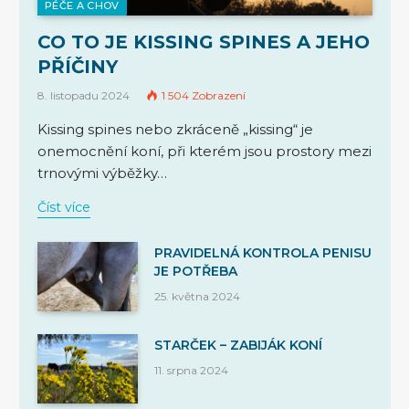
PÉČE A CHOV
CO TO JE KISSING SPINES A JEHO
PŘÍČINY
8. listopadu 2024
1 504
Zobrazení
Kissing spines nebo zkráceně „kissing“ je
onemocnění koní, při kterém jsou prostory mezi
trnovými výběžky…
Číst více
PRAVIDELNÁ KONTROLA PENISU
JE POTŘEBA
25. května 2024
STARČEK – ZABIJÁK KONÍ
11. srpna 2024