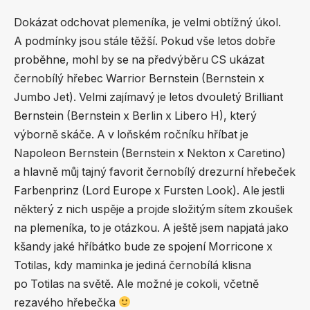
Dokázat odchovat plemeníka, je velmi obtížný úkol.
A podmínky jsou stále těžší. Pokud vše letos dobře
proběhne, mohl by se na předvýběru CS ukázat
černobílý hřebec Warrior Bernstein (Bernstein x
Jumbo Jet). Velmi zajímavý je letos dvouletý Brilliant
Bernstein (Bernstein x Berlin x Libero H), který
výborně skáče. A v loňském ročníku hříbat je
Napoleon Bernstein (Bernstein x Nekton x Caretino)
a hlavně můj tajný favorit černobílý drezurní hřebeček
Farbenprinz (Lord Europe x Fursten Look). Ale jestli
některý z nich uspěje a projde složitým sítem zkoušek
na plemeníka, to je otázkou. A ještě jsem napjatá jako
kšandy jaké hříbátko bude ze spojení Morricone x
Totilas, kdy maminka je jediná černobílá klisna
po Totilas na světě. Ale možné je cokoli, včetně
rezavého hřebečka