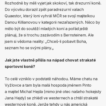
Rozhodně by měli vyjet jak skokoví, tak drezurní koně.
Do výcviku dorazil zpět paradrezurní valach
Quaestor, který loni vyhrál MČR se svojí majitelkou
Danou Killianovou v kategorii nezařazených. Něco by
mělo být do soutěží mladých koní a pořád ještě
plánuji, že si trochu zazávodím s Bernsteinem. Ale
jsem si vědoma reality: „Chceš-li pobavit Boha,
seznam ho se svými plány.„
Jak jste vlastně přišla na nápad chovat strakaté
sportovní koně?
To celé vzniklo v podstatě náhodou. Máme chatu na
Vyžlovce a tam byla malá hospoda jménem Pinto
a majitel Michal Hejda (mimo jiné otec našeho hokejisty
Jana Hejdy) se zhlédl ve westernech a chtěl strakaté
westernové koně. Jenže tehdy u nás americká