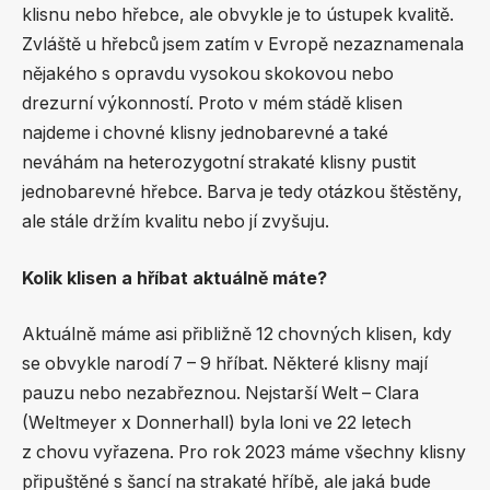
klisnu nebo hřebce, ale obvykle je to ústupek kvalitě.
Zvláště u hřebců jsem zatím v Evropě nezaznamenala
nějakého s opravdu vysokou skokovou nebo
drezurní výkonností. Proto v mém stádě klisen
najdeme i chovné klisny jednobarevné a také
neváhám na heterozygotní strakaté klisny pustit
jednobarevné hřebce. Barva je tedy otázkou štěstěny,
ale stále držím kvalitu nebo jí zvyšuju.
Kolik klisen a hříbat aktuálně máte?
Aktuálně máme asi přibližně 12 chovných klisen, kdy
se obvykle narodí 7 – 9 hříbat. Některé klisny mají
pauzu nebo nezabřeznou. Nejstarší Welt – Clara
(Weltmeyer x Donnerhall) byla loni ve 22 letech
z chovu vyřazena. Pro rok 2023 máme všechny klisny
připuštěné s šancí na strakaté hříbě, ale jaká bude