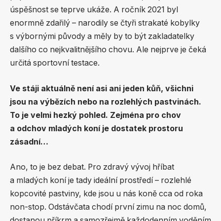
úspěšnost se teprve ukáže. A ročník 2021 byl
enormně zdařilý – narodily se čtyři strakaté kobylky
s výbornými původy a měly by to být zakladatelky
dalšího co nejkvalitnějšího chovu. Ale nejprve je čeká
určitá sportovní testace.
Ve stáji aktuálně není asi ani jeden kůň, všichni
jsou na výbězích nebo na rozlehlých pastvinách.
To je velmi hezký pohled. Zejména pro chov
a odchov mladých koní je dostatek prostoru
zásadní…
Ano, to je bez debat. Pro zdravý vývoj hříbat
a mladých koní je tady ideální prostředí – rozlehlé
kopcovité pastviny, kde jsou u nás koně cca od roka
non-stop. Odstávčata chodí první zimu na noc domů,
dostanou příkrm a samozřejmě každodenním voděním