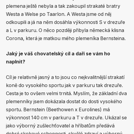
plemena ještě nebyla a tak zakoupil strakaté bratry
Westa a Welse po Taarlon. A Westa jsme od něj
odkoupili a já na něm dosáhla výkonnosti S v drezuře
a L v parkuru. O něco později přibyla německá klisna
Corona, která je matkou mého plemeníka Bernsteina.
Jaký je váš chovatelský cíl a daří se vám ho
naplnit?
Cíl je relativně jasný a to jsou co nejkvalitnější strakatí
koně do vysokého sportu jak v parkuru tak drezuře.
Cesta je to ovšem velmi trnitá. Myslím, že základní dva
plemenníky jsem dokázala dostat do dosti vysokého
sportu. Bernstein (Beethowen x Eurolines) má
výkonnost 140 cm v parkuru a T v drezuře. Ukázal se
jako výborný zušlechťovatel a hříbatům předává
dobré skokové schopnosti, skvělé zdraví a výborný