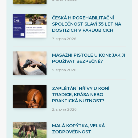
ČESKÁ HIPOREHABILITAČNÍ
SPOLEČNOST SLAVÍ 35 LET NA
DOSTIZÍCH V PARDUBICÍCH
7. srpna 2026
MASÁŽNÍ PISTOLE U KONÍ: JAK JI
POUŽÍVAT BEZPEČNĚ?
5. srpna 2026
ZAPLÉTÁNÍ HŘÍVY U KONÍ:
TRADICE, KRÁSA NEBO
PRAKTICKÁ NUTNOST?
2. srpna 2026
MALÁ KOPÝTKA, VELKÁ
ZODPOVĚDNOST