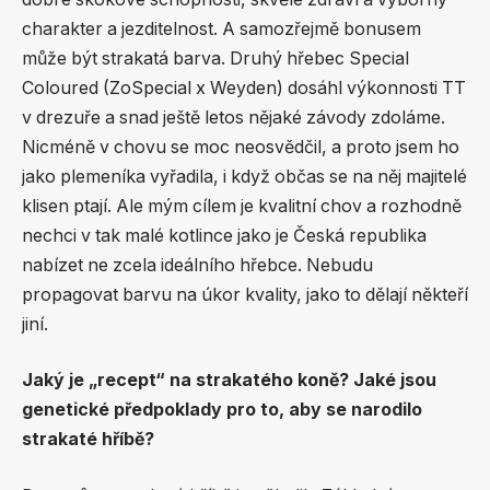
charakter a jezditelnost. A samozřejmě bonusem
může být strakatá barva. Druhý hřebec Special
Coloured (ZoSpecial x Weyden) dosáhl výkonnosti TT
v drezuře a snad ještě letos nějaké závody zdoláme.
Nicméně v chovu se moc neosvědčil, a proto jsem ho
jako plemeníka vyřadila, i když občas se na něj majitelé
klisen ptají. Ale mým cílem je kvalitní chov a rozhodně
nechci v tak malé kotlince jako je Česká republika
nabízet ne zcela ideálního hřebce. Nebudu
propagovat barvu na úkor kvality, jako to dělají někteří
jiní.
Jaký je „recept“ na strakatého koně? Jaké jsou
genetické předpoklady pro to, aby se narodilo
strakaté hříbě?