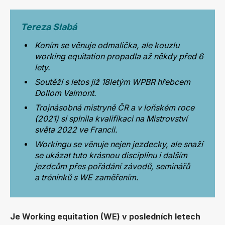
Tereza Slabá
Koním se věnuje odmalička, ale kouzlu
working equitation propadla až někdy před 6
lety
.
Soutěží s letos již 18letým WPBR hřebcem
Dollom Valmont
.
Trojnásobná mistryně ČR a v loňském roce
(2021) si splnila kvalifikaci na Mistrovství
světa 2022 ve Francii
.
Workingu se věnuje nejen jezdecky, ale snaží
se ukázat tuto krásnou disciplínu i dalším
jezdcům přes pořádání závodů, seminářů
a tréninků s WE zaměřením.
Je Working equitation (WE) v posledních letech