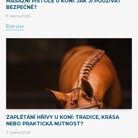
MASÁŽNÍ PISTOLE U KONÍ: JAK JI POUŽÍVAT
BEZPEČNĚ?
5. srpna 2026
Číst více
ZAPLÉTÁNÍ HŘÍVY U KONÍ: TRADICE, KRÁSA
NEBO PRAKTICKÁ NUTNOST?
2. srpna 2026