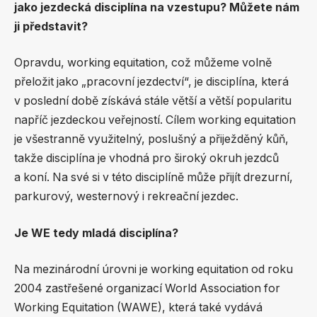
jako jezdecká disciplína na vzestupu? Můžete nám
ji představit?
Opravdu, working equitation, což můžeme volně
přeložit jako „pracovní jezdectví“, je disciplína, která
v poslední době získává stále větší a větší popularitu
napříč jezdeckou veřejností. Cílem working equitation
je všestranně využitelný, poslušný a přiježděný kůň,
takže disciplína je vhodná pro široký okruh jezdců
a koní. Na své si v této disciplíně může přijít drezurní,
parkurový, westernový i rekreační jezdec.
Je WE tedy mladá disciplína?
Na mezinárodní úrovni je working equitation od roku
2004 zastřešené organizací World Association for
Working Equitation (WAWE), která také vydává