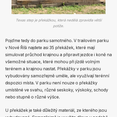
Texas step je překážkou, která nedělá zpravidla větší
potíže.
Pojďme tedy do parku samotného. V trailovém parku
v Nové Říši najdete asi 35 překážek, které mají
simulovat průchod krajinou a připravit jezdce i koně na
všemožné situace, které mohou při jízdě volným
terénem a krajinou nastat. Překážky v parku jsou
vybudovány samozřejmě uměle, ale využívají terénní
dispozici místa. V parku není nouze o překážky
umístěné ve svahu, různé seskoky, výskoky, schody
nebo stupně o různé výšce.
U překážek je také důležitý materiál, ze kterého jsou