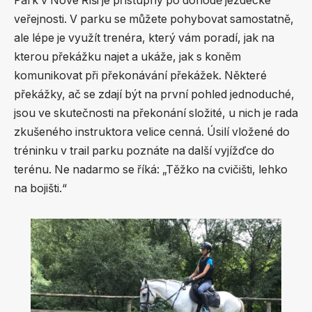
Park v Nové Říši je přístupný po dohodě jezdecké
veřejnosti. V parku se můžete pohybovat samostatně,
ale lépe je využít trenéra, který vám poradí, jak na
kterou překážku najet a ukáže, jak s koněm
komunikovat při překonávání překážek. Některé
překážky, ač se zdají být na první pohled jednoduché,
jsou ve skutečnosti na překonání složité, u nich je rada
zkušeného instruktora velice cenná. Úsilí vložené do
tréninku v trail parku poznáte na další vyjížďce do
terénu. Ne nadarmo se říká: „Těžko na cvičišti, lehko
na bojišti.“