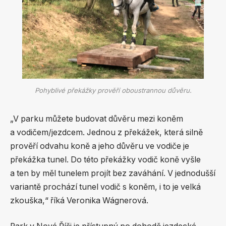
Pohyblivé překážky prověří oboustrannou důvěru.
„V parku můžete budovat důvěru mezi koněm
a vodičem/jezdcem. Jednou z překážek, která silně
prověří odvahu koně a jeho důvěru ve vodiče je
překážka tunel. Do této překážky vodič koně vyšle
a ten by měl tunelem projít bez zaváhání. V jednodušší
variantě prochází tunel vodič s koněm, i to je velká
zkouška,“ říká Veronika Wágnerová.