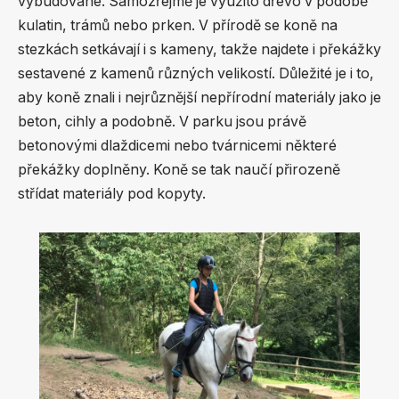
vybudované. Samozřejmě je využito dřevo v podobě
kulatin, trámů nebo prken. V přírodě se koně na
stezkách setkávají i s kameny, takže najdete i překážky
sestavené z kamenů různých velikostí. Důležité je i to,
aby koně znali i nejrůznější nepřírodní materiály jako je
beton, cihly a podobně. V parku jsou právě
betonovými dlaždicemi nebo tvárnicemi některé
překážky doplněny. Koně se tak naučí přirozeně
střídat materiály pod kopyty.