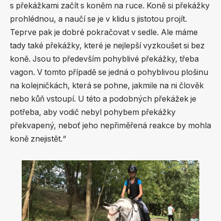
s překážkami začít s koněm na ruce. Koně si překážky
prohlédnou, a naučí se je v klidu s jistotou projít.
Teprve pak je dobré pokračovat v sedle. Ale máme
tady také překážky, které je nejlepší vyzkoušet si bez
koně. Jsou to především pohyblivé překážky, třeba
vagon. V tomto případě se jedná o pohyblivou plošinu
na kolejničkách, která se pohne, jakmile na ni člověk
nebo kůň vstoupí. U této a podobných překážek je
potřeba, aby vodič nebyl pohybem překážky
překvapený, neboť jeho nepřiměřená reakce by mohla
koně znejistět.“