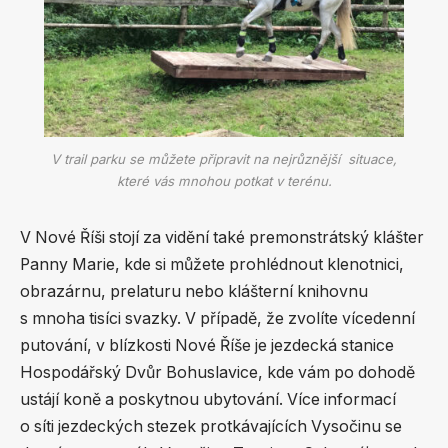
V trail parku se můžete připravit na nejrůznější situace,
které vás mnohou potkat v terénu.
V Nové Říši stojí za vidění také premonstrátský klášter
Panny Marie, kde si můžete prohlédnout klenotnici,
obrazárnu, prelaturu nebo klášterní knihovnu
s mnoha tisíci svazky. V případě, že zvolíte vícedenní
putování, v blízkosti Nové Říše je jezdecká stanice
Hospodářský Dvůr Bohuslavice, kde vám po dohodě
ustájí koně a poskytnou ubytování. Více informací
o síti jezdeckých stezek protkávajících Vysočinu se