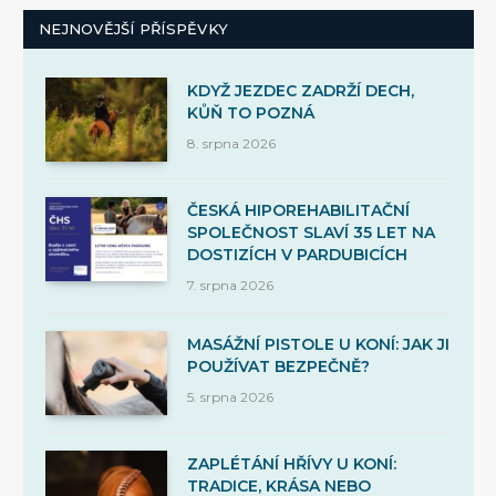
NEJNOVĚJŠÍ PŘÍSPĚVKY
KDYŽ JEZDEC ZADRŽÍ DECH,
KŮŇ TO POZNÁ
8. srpna 2026
ČESKÁ HIPOREHABILITAČNÍ
SPOLEČNOST SLAVÍ 35 LET NA
DOSTIZÍCH V PARDUBICÍCH
7. srpna 2026
MASÁŽNÍ PISTOLE U KONÍ: JAK JI
POUŽÍVAT BEZPEČNĚ?
5. srpna 2026
ZAPLÉTÁNÍ HŘÍVY U KONÍ:
TRADICE, KRÁSA NEBO