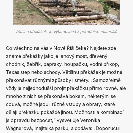
Většina překážek je vybudovaná z přírodních materiálů.
Co všechno na vás v Nové Říši čeká? Najdete zde
známé překážky jako je lanový most, dřevěný
chodník, žebřík, paprsky, houpačku, vodní příkop,
Texas step nebo schody. Většinu překážek je možné
překonávat různými způsoby i směry. „Samozřejmě
vždy je nejjednodušší projít překážku přímo rovně, ale
mnoho z nich se překonává bokem, některými se
couvá, možné jsou i různé vstupy a obraty, které
dělají překážku pokaždé jinou. Možností a kombinací
je opravdu bezpočet,“ vysvětluje Veronika
Wágnerová, majitelka parku, a dodává: „Doporučuji