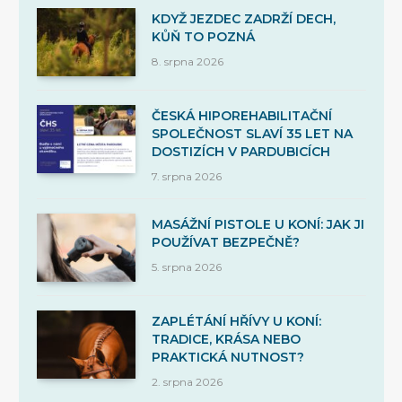
KDYŽ JEZDEC ZADRŽÍ DECH,
KŮŇ TO POZNÁ
8. srpna 2026
ČESKÁ HIPOREHABILITAČNÍ
SPOLEČNOST SLAVÍ 35 LET NA
DOSTIZÍCH V PARDUBICÍCH
7. srpna 2026
MASÁŽNÍ PISTOLE U KONÍ: JAK JI
POUŽÍVAT BEZPEČNĚ?
5. srpna 2026
ZAPLÉTÁNÍ HŘÍVY U KONÍ:
TRADICE, KRÁSA NEBO
PRAKTICKÁ NUTNOST?
2. srpna 2026