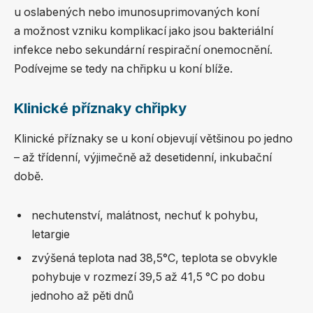
u oslabených nebo imunosuprimovaných koní
a možnost vzniku komplikací jako jsou bakteriální
infekce nebo sekundární respirační onemocnění.
Podívejme se tedy na chřipku u koní blíže.
Klinické příznaky chřipky
Klinické příznaky se u koní objevují většinou po jedno
– až třídenní, výjimečně až desetidenní, inkubační
době.
nechutenství, malátnost, nechuť k pohybu,
letargie
zvýšená teplota nad 38,5°C, teplota se obvykle
pohybuje v rozmezí 39,5 až 41,5 °C po dobu
jednoho až pěti dnů