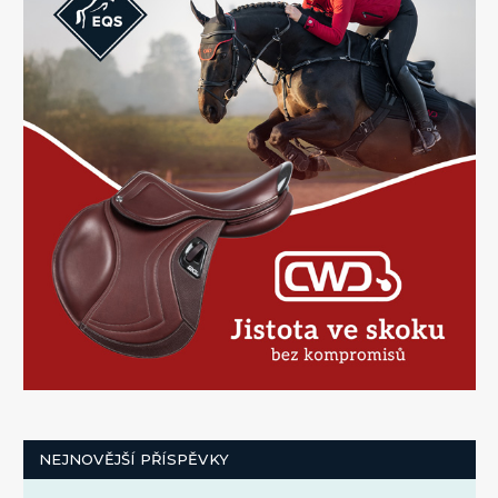
NEJNOVĚJŠÍ PŘÍSPĚVKY