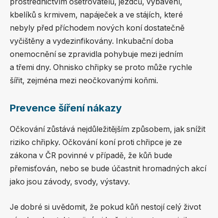
prostřednictvím ošetřovatelů, jezdců, vybavení,
kbelíků s krmivem, napáječek a ve stájích, které
nebyly před příchodem nových koní dostatečně
vyčištěny a vydezinfikovány. Inkubační doba
onemocnění se zpravidla pohybuje mezi jedním
a třemi dny. Ohnisko chřipky se proto může rychle
šířit, zejména mezi neočkovanými koňmi.
Prevence šíření nákazy
Očkování zůstává nejdůležitějším způsobem, jak snížit
riziko chřipky. Očkování koní proti chřipce je ze
zákona v ČR povinné v případě, že kůň bude
přemisťován, nebo se bude účastnit hromadných akcí
jako jsou závody, svody, výstavy.
Je dobré si uvědomit, že pokud kůň nestojí celý život