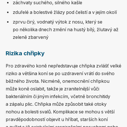
záchvaty suchého, silného kašle
zduřelé a bolestivé žlázy pod čelistí a v jejím okolí
zprvu čirý, vodnatý výtok z nosu, který se
po několika dnech změní na hustý bílý, žlutavý až
zeleně zbarvený
Rizika chřipky
Pro zdravého koně nepředstavuje chřipka zvlášť velké
riziko a většina koní se po uzdravení vrátí do svého
běžného života. Nicméně, onemocnění chřipkou
může koně oslabit, takže je zranitelnější vůči
bakteriálním či jiným infekcím, včetně bronchitidy
a zápalu plic. Chřipka může způsobit také otoky
nohou a bolesti svalů. Komplikace se mohou s větší
pravděpodobností objevit u hříbat, starších koní