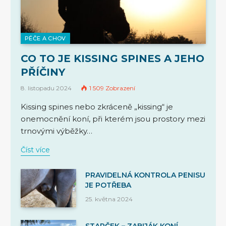
PÉČE A CHOV
CO TO JE KISSING SPINES A JEHO
PŘÍČINY
8. listopadu 2024
1 509
Zobrazení
Kissing spines nebo zkráceně „kissing“ je
onemocnění koní, při kterém jsou prostory mezi
trnovými výběžky…
Číst více
PRAVIDELNÁ KONTROLA PENISU
JE POTŘEBA
25. května 2024