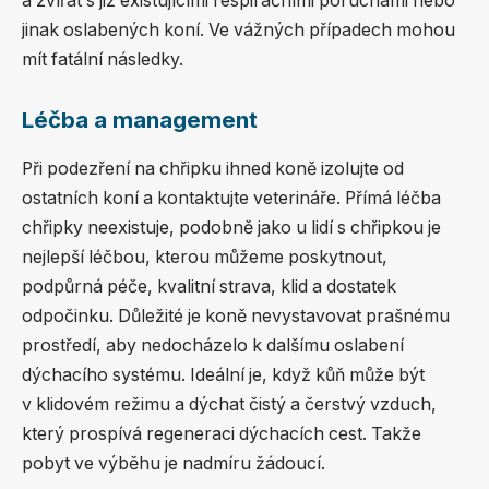
a zvířat s již existujícími respiračními poruchami nebo
jinak oslabených koní. Ve vážných případech mohou
mít fatální následky.
Léčba a management
Při podezření na chřipku ihned koně izolujte od
ostatních koní a kontaktujte veterináře. Přímá léčba
chřipky neexistuje, podobně jako u lidí s chřipkou je
nejlepší léčbou, kterou můžeme poskytnout,
podpůrná péče, kvalitní strava, klid a dostatek
odpočinku. Důležité je koně nevystavovat prašnému
prostředí, aby nedocházelo k dalšímu oslabení
dýchacího systému. Ideální je, když kůň může být
v klidovém režimu a dýchat čistý a čerstvý vzduch,
který prospívá regeneraci dýchacích cest. Takže
pobyt ve výběhu je nadmíru žádoucí.