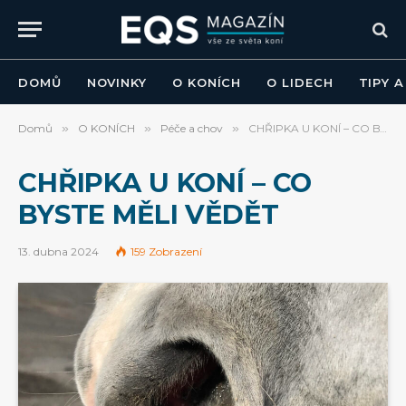
DOMŮ
NOVINKY
O KONÍCH
O LIDECH
TIPY 
Domů
»
O KONÍCH
»
Péče a chov
»
CHŘIPKA U KONÍ – CO BYSTE MĚLI VĚDĚT
CHŘIPKA U KONÍ – CO
BYSTE MĚLI VĚDĚT
13. dubna 2024
159
Zobrazení