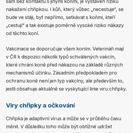
sám bez kontaktu s jinými koňmi, je vystaven riziku
nakažení chřipkou. I kůň, který vůbec „necestuje“, se
bude ve stáji, byť nepřímo, setkávat s koňmi, kteří
„cestují“ a tak existuje poměrně vysoké riziko nákazy
od těchto koní.
Vakcinace se doporučuje všem koním. Veterináři mají
v ČR k dispozici několik typů schválených vakcín,
které chrání koně před nákazou na základě různých
mechanismů účinku. Zásadním předpokladem pro
ochranu koně není jen typ vakcíny, ale především to,
jestli obsahuje aktuálně se vyskytující linie viru chřipky.
Viry chřipky a očkování
Chřipka je adaptivní virus a může se v průběhu času
měnit. V důsledku toho může být obtížné udržet