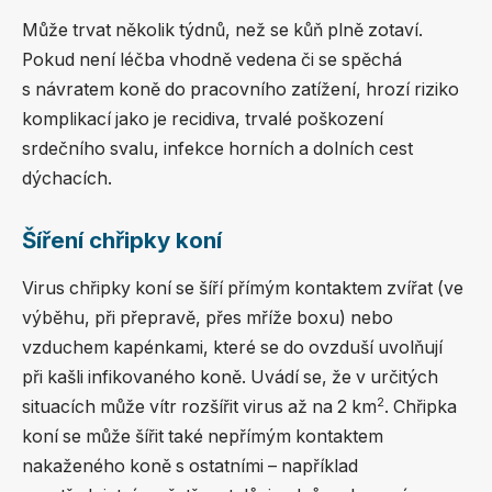
Může trvat několik týdnů, než se kůň plně zotaví.
Pokud není léčba vhodně vedena či se spěchá
s návratem koně do pracovního zatížení, hrozí riziko
komplikací jako je recidiva, trvalé poškození
srdečního svalu, infekce horních a dolních cest
dýchacích.
Šíření chřipky koní
Virus chřipky koní se šíří přímým kontaktem zvířat (ve
výběhu, při přepravě, přes mříže boxu) nebo
vzduchem kapénkami, které se do ovzduší uvolňují
při kašli infikovaného koně. Uvádí se, že v určitých
2
situacích může vítr rozšířit virus až na 2 km
. Chřipka
koní se může šířit také nepřímým kontaktem
nakaženého koně s ostatními – například