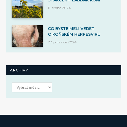
STARČEK – ZABIJÁK KONÍ
11. srpna 2024
CO BYSTE MĚLI VEDĚT
O KOŇSKÉM HERPESVIRU
27. prosince 2024
ARCHIVY
Archivy