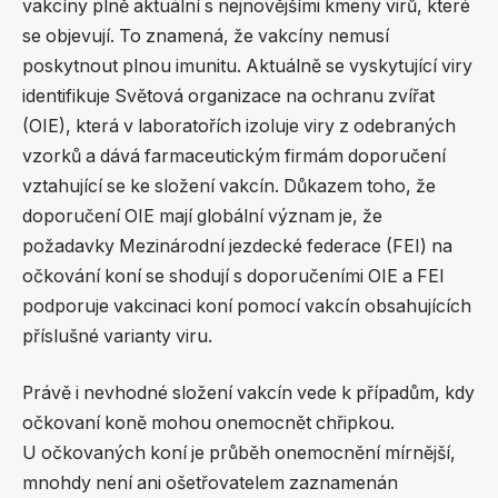
vakcíny plně aktuální s nejnovějšími kmeny virů, které
se objevují. To znamená, že vakcíny nemusí
poskytnout plnou imunitu. Aktuálně se vyskytující viry
identifikuje Světová organizace na ochranu zvířat
(OIE), která v laboratořích izoluje viry z odebraných
vzorků a dává farmaceutickým firmám doporučení
vztahující se ke složení vakcín. Důkazem toho, že
doporučení OIE mají globální význam je, že
požadavky Mezinárodní jezdecké federace (FEI) na
očkování koní se shodují s doporučeními OIE a FEI
podporuje vakcinaci koní pomocí vakcín obsahujících
příslušné varianty viru.
Právě i nevhodné složení vakcín vede k případům, kdy
očkovaní koně mohou onemocnět chřipkou.
U očkovaných koní je průběh onemocnění mírnější,
mnohdy není ani ošetřovatelem zaznamenán