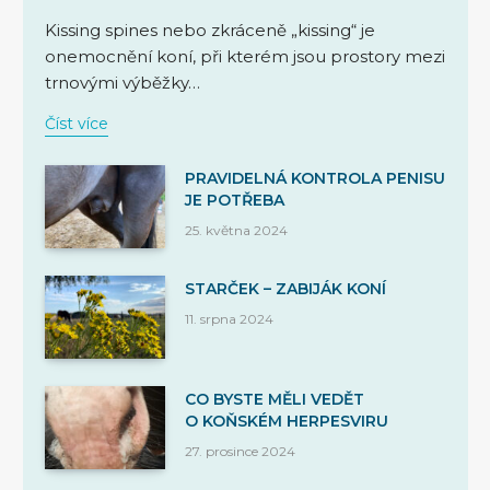
Kissing spines nebo zkráceně „kissing“ je
onemocnění koní, při kterém jsou prostory mezi
trnovými výběžky…
Číst více
PRAVIDELNÁ KONTROLA PENISU
JE POTŘEBA
25. května 2024
STARČEK – ZABIJÁK KONÍ
11. srpna 2024
CO BYSTE MĚLI VEDĚT
O KOŇSKÉM HERPESVIRU
27. prosince 2024