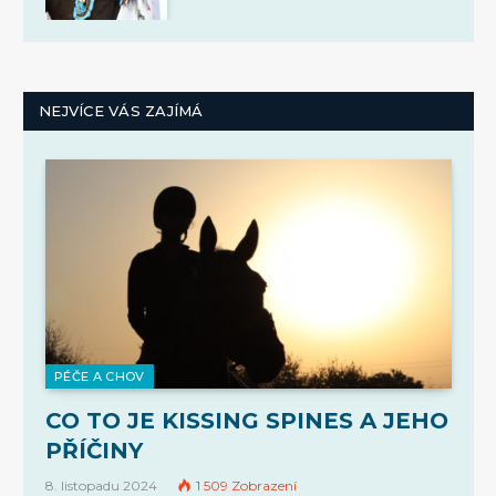
NEJVÍCE VÁS ZAJÍMÁ
PÉČE A CHOV
CO TO JE KISSING SPINES A JEHO
PŘÍČINY
8. listopadu 2024
1 509
Zobrazení