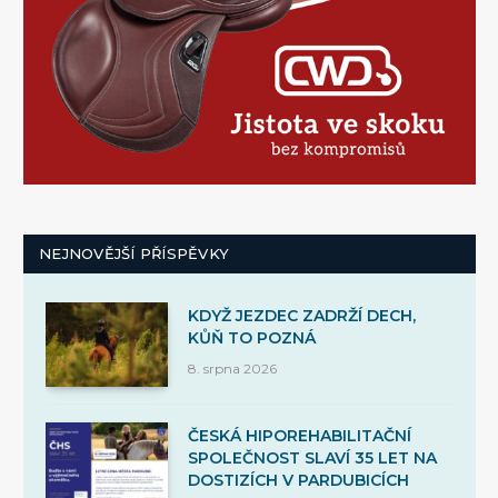
NEJNOVĚJŠÍ PŘÍSPĚVKY
KDYŽ JEZDEC ZADRŽÍ DECH,
KŮŇ TO POZNÁ
8. srpna 2026
ČESKÁ HIPOREHABILITAČNÍ
SPOLEČNOST SLAVÍ 35 LET NA
DOSTIZÍCH V PARDUBICÍCH