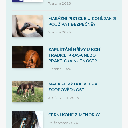
7. srpna 2026
MASÁŽNÍ PISTOLE U KONÍ: JAK JI
POUŽÍVAT BEZPEČNĚ?
5. srpna 2026
ZAPLÉTÁNÍ HŘÍVY U KONÍ:
TRADICE, KRÁSA NEBO
PRAKTICKÁ NUTNOST?
2. srpna 2026
MALÁ KOPÝTKA, VELKÁ
ZODPOVĚDNOST
30. července 2026
ČERNÍ KONĚ Z MENORKY
27. července 2026