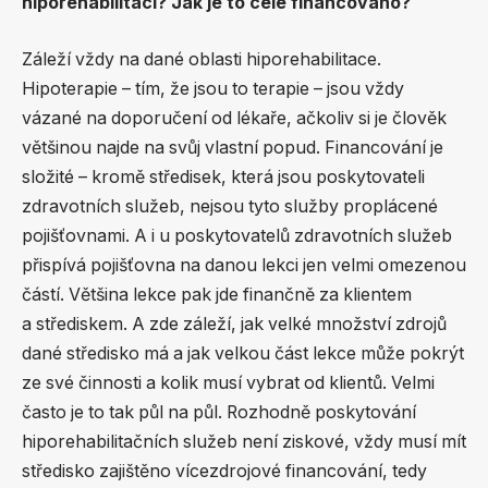
hiporehabilitaci? Jak je to celé financováno?
Záleží vždy na dané oblasti hiporehabilitace.
Hipoterapie – tím, že jsou to terapie – jsou vždy
vázané na doporučení od lékaře, ačkoliv si je člověk
většinou najde na svůj vlastní popud. Financování je
složité – kromě středisek, která jsou poskytovateli
zdravotních služeb, nejsou tyto služby proplácené
pojišťovnami. A i u poskytovatelů zdravotních služeb
přispívá pojišťovna na danou lekci jen velmi omezenou
částí. Většina lekce pak jde finančně za klientem
a střediskem. A zde záleží, jak velké množství zdrojů
dané středisko má a jak velkou část lekce může pokrýt
ze své činnosti a kolik musí vybrat od klientů. Velmi
často je to tak půl na půl. Rozhodně poskytování
hiporehabilitačních služeb není ziskové, vždy musí mít
středisko zajištěno vícezdrojové financování, tedy