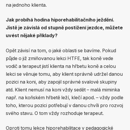
na jednoho klienta.
Jak probíhá hodina hiporehabilitačního ježdění.
Jistě je závislá od stupně postižení jezdce, můžete
uvést nějaké příklady?
Opět závisí na tom, o jaké oblasti se bavíme. Pokud
půjde o již zmiňovanou lekci HTFE, tak koně vede
vodič a terapeut jistí klienta na hřbetu koně a celou
lekci se věnuje tomu, aby klient správně udržel danou
pozici na koni, aby zapojil správné svalové skupiny
atd. Klient nemusí na koni vždy sedět – malá miminka
např. na koňském hřbetě leží, klečí apod. – vždy podle
toho, kterou pozici potřebují v danou chvíli pro rozvoj
svého stavu. O tom vždy rozhoduje terapeut.
Oproti tomu lekce hiporehabilitace v pedagogické