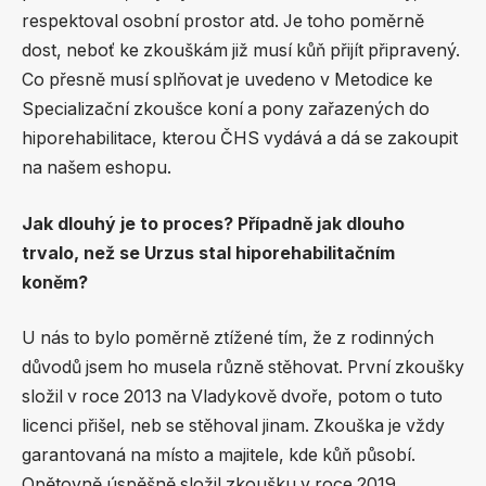
respektoval osobní prostor atd. Je toho poměrně
dost, neboť ke zkouškám již musí kůň přijít připravený.
Co přesně musí splňovat je uvedeno v Metodice ke
Specializační zkoušce koní a pony zařazených do
hiporehabilitace, kterou ČHS vydává a dá se zakoupit
na našem eshopu.
Jak dlouhý je to proces? Případně jak dlouho
trvalo, než se Urzus stal hiporehabilitačním
koněm?
U nás to bylo poměrně ztížené tím, že z rodinných
důvodů jsem ho musela různě stěhovat. První zkoušky
složil v roce 2013 na Vladykově dvoře, potom o tuto
licenci přišel, neb se stěhoval jinam. Zkouška je vždy
garantovaná na místo a majitele, kde kůň působí.
Opětovně úspěšně složil zkoušku v roce 2019