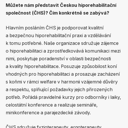
Můžete nám představit Českou hiporehabilitační
společnost (ČHS)? Čím konkrétně se zabývá?
Hlavním posláním ČHS je podporovat kvalitní
a bezpečnou hiporehabilitační praxi a vzdělávání
k tomu potřebné. Naše organizace sdružuje zájemce
o hiporehabilitaci a zprostředkovává komunikaci mezi
nimi, poskytuje poradenství v oblasti bezpečnosti
a kvality hiporehabilitace. Posuzuje způsobilost koní
vhodných pro hiporehabilitaci a prosazuje zacházení
s koňmi v rámci welfare v harmonii vzájemné důvěry
a respektu, splňující požadavky jejich přirozených
potřeb. Pořádá pravidelné kurzy pro odborníky i laiky,
celostátní konference a realizuje semináře,
minikonference a parajezdecké závody.
ČHS sdružuje fyzioterapeuty, ergoterapeuty,