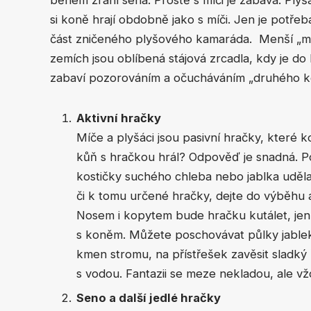
si koně hrají obdobně jako s míči. Jen je potře
část zničeného plyšového kamaráda. Menší „med
zemích jsou oblíbená stájová zrcadla, kdy je d
zabaví pozorováním a očucháváním „druhého k
Aktivní hračky
Míče a plyšáci jsou pasivní hračky, které ko
kůň s hračkou hrál? Odpověď je snadná. Po
kostičky suchého chleba nebo jablka udělaj
či k tomu určené hračky, dejte do výběhu a
Nosem i kopytem bude hračku kutálet, jen a
s koněm. Můžete poschovávat půlky jablek 
kmen stromu, na přístřešek zavěsit sladký
s vodou. Fantazii se meze nekladou, ale v
Seno a další jedlé hračky