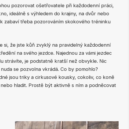
 mohou pozorovat ošetřovatele při každodenní práci,
no, ideálně s výhledem do krajiny, na dvůr nebo
pak zabaví třeba pozorováním skokového tréninku
e si, že jste kůň zvyklý na pravidelný každodenní
středění na svého jezdce. Najednou za vámi jezdec
olu strávíte, je podstatně kratší než obvykle. Nic
 a nuda se pozvolna vkrádá. Co by pomohlo?
né jsou triky a cirkusové kousky, cokoliv, co koně
nebo hladit. Prostě být aktivně s ním a podněcovat