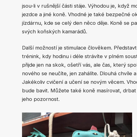
jsou-li v rušnější části stáje. Výhodou je, když
jezdce a jiné koně. Vhodné je také bezpečné ok
jízdárnu, kde se celý den něco děje. Koně se 
svých koňských kamarádů.
Další možností je stimulace člověkem. Představt
trénink, kdy hodinu i déle strávíte v plném sou
přijde jen na skok, ošetří vás, ale čas, který sp
nového se neučíte, jen zahálíte. Dlouhá chvíle
Jakékoliv cvičení a učení se novým věcem. Vhod
bude bavit. Můžete také koně masírovat, drbat 
jeho pozornost.