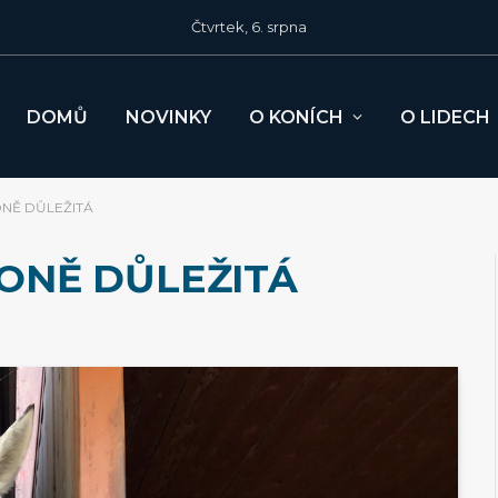
Čtvrtek, 6. srpna
DOMŮ
NOVINKY
O KONÍCH
O LIDECH
ONĚ DŮLEŽITÁ
KONĚ DŮLEŽITÁ