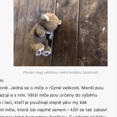
Plyšáci mají většinou velmi krátkou životnost.
Do
oně. Jedná se o míče o různé velikosti. Menší jsou
zují si s ním. Větší míče jsou určeny do výběhu
i tací, kteří je používají stejně jako my lidé
lní míče, které lze naplnit senem – kůň se tak zabaví
šáci jsou také bezvadnou hračkou. S velkými plyšáky