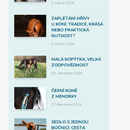
5. srpna 2026
ZAPLÉTÁNÍ HŘÍVY
U KONÍ: TRADICE, KRÁSA
NEBO PRAKTICKÁ
NUTNOST?
2. srpna 2026
MALÁ KOPÝTKA, VELKÁ
ZODPOVĚDNOST
30. července 2026
ČERNÍ KONĚ
Z MENORKY
27. července 2026
SEDLO S JEDNOU
BOČNICÍ: CESTA