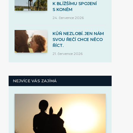
K BLÍŽŠÍMU SPOJENÍ
S KONĚM
24. července 2026
KŮŇ NEZLOBÍ. JEN NÁM
SVOU ŘEČÍ CHCE NĚCO
ŘÍCT.
21. července 2026
NEJVÍCE VÁS ZAJÍMÁ