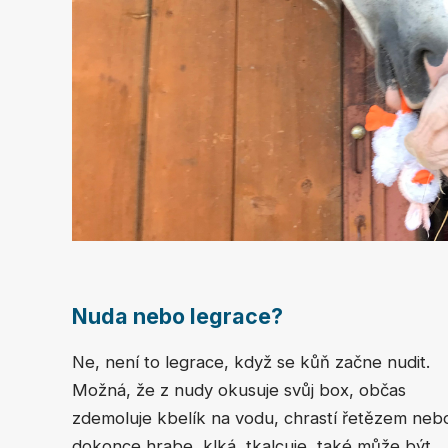
Nuda nebo legrace?
Ne, není to legrace, když se kůň začne nudit.
Možná, že z nudy okusuje svůj box, občas
zdemoluje kbelík na vodu, chrastí řetězem neb
dokonce hrabe, klká, tkalcuje, také může být