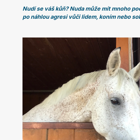
Nudí se váš kůň? Nuda může mít mnoho pod
po náhlou agresi vůči lidem, koním nebo so