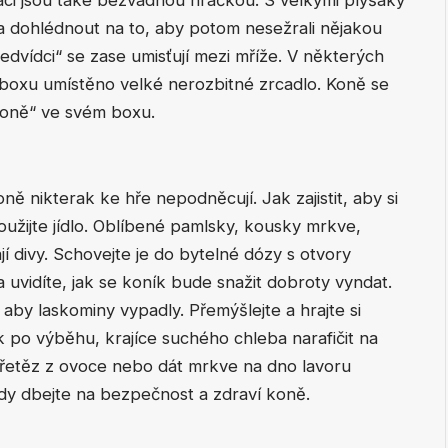
ba dohlédnout na to, aby potom nesežrali nějakou
vídci“ se zase umisťují mezi mříže. V některých
o boxu umístěno velké nerozbitné zrcadlo. Koně se
oně“ ve svém boxu.
ně nikterak ke hře nepodněcují. Jak zajistit, aby si
užijte jídlo. Oblíbené pamlsky, kousky mrkve,
í divy. Schovejte je do bytelné dózy s otvory
 uvidíte, jak se koník bude snažit dobroty vyndat.
by laskominy vypadly. Přemýšlejte a hrajte si
po výběhu, krajíce suchého chleba narafičit na
 řetěz z ovoce nebo dát mrkve na dno lavoru
ždy dbejte na bezpečnost a zdraví koně.