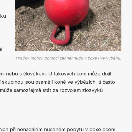
dku
i
Hračky mohou pomoci zahnat nudu v boxe i ve výběhu.
mi nebo s člověkem. U takových koní může dojít
í skupinou jsou osamělí koně ve výbězích, ti často
 může samozřejmě stát za rozvojem zlozvyků
z nich při nenadálém nuceném pobytu v boxe ocení