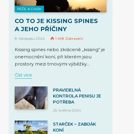
PÉČE A CHOV
CO TO JE KISSING SPINES
A JEHO PŘÍČINY
8. listopadu 2024
1 498
Zobrazení
Kissing spines nebo zkráceně „kissing“ je
onemocnění koní, při kterém jsou
prostory mezi trnovými výběžky…
Číst více
PRAVIDELNÁ
KONTROLA PENISU JE
POTŘEBA
25. května 2024
STARČEK – ZABIJÁK
KONÍ