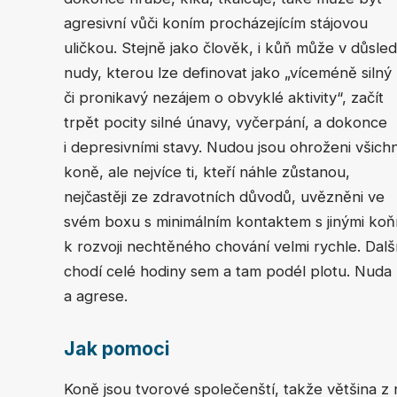
agresivní vůči koním procházejícím stájovou
uličkou. Stejně jako člověk, i kůň může v důsle
nudy, kterou lze definovat jako „víceméně silný
či pronikavý nezájem o obvyklé aktivity“, začít
trpět pocity silné únavy, vyčerpání, a dokonce
i depresivními stavy. Nudou jsou ohroženi všichn
koně, ale nejvíce ti, kteří náhle zůstanou,
nejčastěji ze zdravotních důvodů, uvězněni ve
svém boxu s minimálním kontaktem s jinými koň
k rozvoji nechtěného chování velmi rychle. Dalš
chodí celé hodiny sem a tam podél plotu. Nuda
a agrese.
Jak pomoci
Koně jsou tvorové společenští, takže většina 