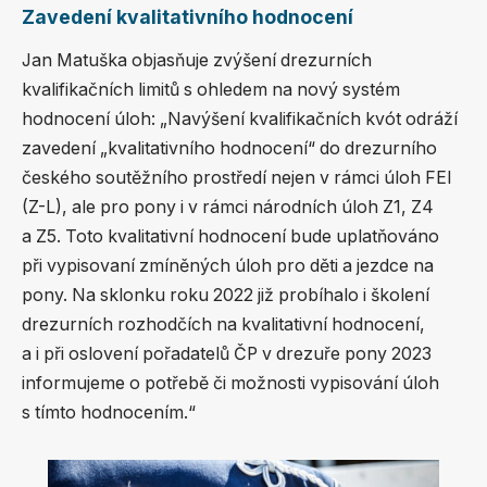
Zavedení kvalitativního hodnocení
Jan Matuška objasňuje zvýšení drezurních
kvalifikačních limitů s ohledem na nový systém
hodnocení úloh: „Navýšení kvalifikačních kvót odráží
zavedení „kvalitativního hodnocení“ do drezurního
českého soutěžního prostředí nejen v rámci úloh FEI
(Z-L), ale pro pony i v rámci národních úloh Z1, Z4
a Z5. Toto kvalitativní hodnocení bude uplatňováno
při vypisovaní zmíněných úloh pro děti a jezdce na
pony. Na sklonku roku 2022 již probíhalo i školení
drezurních rozhodčích na kvalitativní hodnocení,
a i při oslovení pořadatelů ČP v drezuře pony 2023
informujeme o potřebě či možnosti vypisování úloh
s tímto hodnocením.“