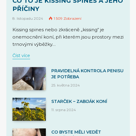
CO TO JE KISSING SPINES A JEHO
PŘÍČINY
8. listopadu 2024
1 509
Zobrazení
Kissing spines nebo zkráceně „kissing“ je
onemocnění koní, při kterém jsou prostory mezi
trnovými výběžky…
Číst více
PRAVIDELNÁ KONTROLA PENISU
JE POTŘEBA
25. května 2024
STARČEK – ZABIJÁK KONÍ
11. srpna 2024
CO BYSTE MĚLI VEDĚT