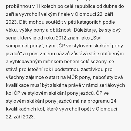
proběhnou v 11 kolech po celé republice od dubna do
září a vyvrcholí velkým finále v Olomouci 22. září
2023. Děti mohou soutěžit v pěti kategoriích podle
věku, výšky pony a obtížnosti. Důležité je, že stylový
seriál, který je od roku 2012 znám jako „Styl
šampionát pony“, nyní „ČP ve stylovém skákání pony
jezdců“ a i přes změnu názvů zůstává stále oblíbeným
a vyhledávaným mítinkem během celé sezóny, se
stává pro letošní rok i podstatnou zastávkou pro
všechny zájemce o start na MČR pony, neboť stylová
kvalifikace musí být získána právě v rámci seriálových
kol ČP ve stylovém skákání pony jezdců. ČP ve
stylovém skákání pony jezdců má na programu 24
kvalifikačních kol, které vyvrcholí opět v Olomouci
22. září 2023.