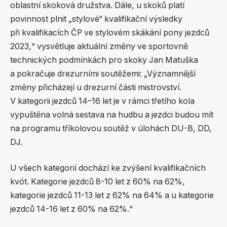
oblastní skoková družstva. Dále, u skoků platí
povinnost plnit „stylové“ kvalifikační výsledky
při kvalifikacích ČP ve stylovém skákání pony jezdců
2023,“ vysvětluje aktuální změny ve sportovně
technických podmínkách pro skoky Jan Matuška
a pokračuje drezurními soutěžemi: „Významnější
změny přicházejí u drezurní části mistrovství.
V kategorii jezdců 14–16 let je v rámci třetího kola
vypuštěna volná sestava na hudbu a jezdci budou mít
na programu tříkolovou soutěž v úlohách DU-B, DD,
DJ.
U všech kategorií dochází ke zvýšení kvalifikačních
kvót. Kategorie jezdců 8-10 let z 60% na 62%,
kategorie jezdců 11-13 let z 62% na 64% a u kategorie
jezdců 14-16 let z 60% na 62%.“