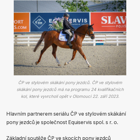
ČP ve stylovém skákání pony jezdců. ČP ve stylovém
skákání pony jezdců má na programu 24 kvalifikačních
kol, které vyvrcholí opět v Olomouci 22. září 2023.
Hlavním partnerem seriálu ČP ve stylovém skákání
pony jezdců je společnost Equiservis spol. s r. o.
Základní soutěže ČP ve skocích pony jezdců