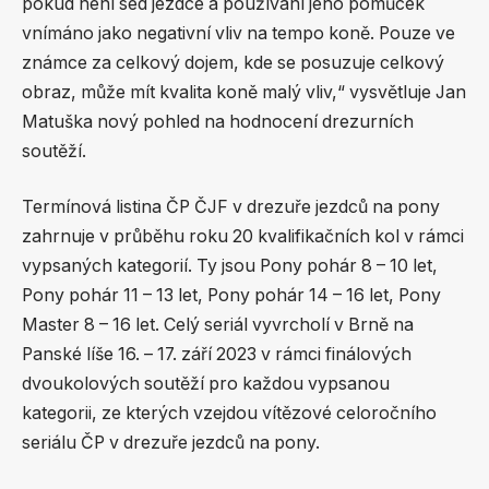
pokud není sed jezdce a používání jeho pomůcek
vnímáno jako negativní vliv na tempo koně. Pouze ve
známce za celkový dojem, kde se posuzuje celkový
obraz, může mít kvalita koně malý vliv,“ vysvětluje Jan
Matuška nový pohled na hodnocení drezurních
soutěží.
Termínová listina ČP ČJF v drezuře jezdců na pony
zahrnuje v průběhu roku 20 kvalifikačních kol v rámci
vypsaných kategorií. Ty jsou Pony pohár 8 – 10 let,
Pony pohár 11 – 13 let, Pony pohár 14 – 16 let, Pony
Master 8 – 16 let. Celý seriál vyvrcholí v Brně na
Panské líše 16. – 17. září 2023 v rámci finálových
dvoukolových soutěží pro každou vypsanou
kategorii, ze kterých vzejdou vítězové celoročního
seriálu ČP v drezuře jezdců na pony.