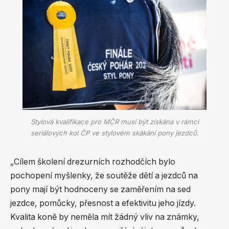
Stylová kvalifikace pro MČR musí být získána v rámci
seriálových kol ČP ve stylovém skákání pony jezdců.
„Cílem školení drezurních rozhodčích bylo
pochopení myšlenky, že soutěže dětí a jezdců na
pony mají být hodnoceny se zaměřením na sed
jezdce, pomůcky, přesnost a efektivitu jeho jízdy.
Kvalita koně by neměla mít žádný vliv na známky,