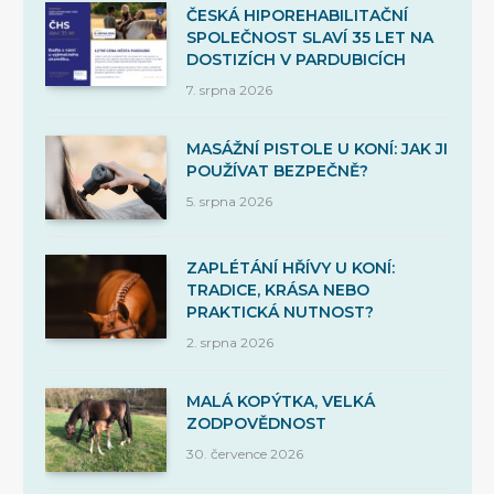
ČESKÁ HIPOREHABILITAČNÍ
SPOLEČNOST SLAVÍ 35 LET NA
DOSTIZÍCH V PARDUBICÍCH
7. srpna 2026
MASÁŽNÍ PISTOLE U KONÍ: JAK JI
POUŽÍVAT BEZPEČNĚ?
5. srpna 2026
ZAPLÉTÁNÍ HŘÍVY U KONÍ:
TRADICE, KRÁSA NEBO
PRAKTICKÁ NUTNOST?
2. srpna 2026
MALÁ KOPÝTKA, VELKÁ
ZODPOVĚDNOST
30. července 2026