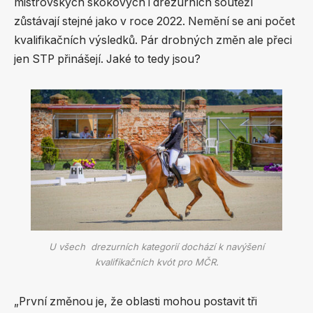
mistrovských skokových i drezurních soutěží
zůstávají stejné jako v roce 2022. Nemění se ani počet
kvalifikačních výsledků. Pár drobných změn ale přeci
jen STP přinášejí. Jaké to tedy jsou?
U všech drezurních kategorií dochází k navýšení
kvalifikačních kvót pro MČR.
„První změnou je, že oblasti mohou postavit tři