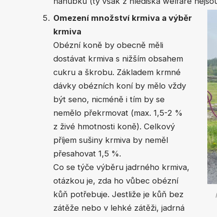
náhubků (ty však z hlediska welfare nejs
Omezení množství krmiva a výběr
krmiva
Obézní koně by obecně měli
dostávat krmiva s nižším obsahem
cukru a škrobu. Základem krmné
dávky obézních koní by mělo vždy
být seno, nicméně i tím by se
nemělo překrmovat (max. 1,5-2 %
z živé hmotnosti koně). Celkový
příjem sušiny krmiva by neměl
přesahovat 1,5 %.
Co se týče výběru jadrného krmiva,
otázkou je, zda ho vůbec obézní
kůň potřebuje. Jestliže je kůň bez
zátěže nebo v lehké zátěži, jadrná