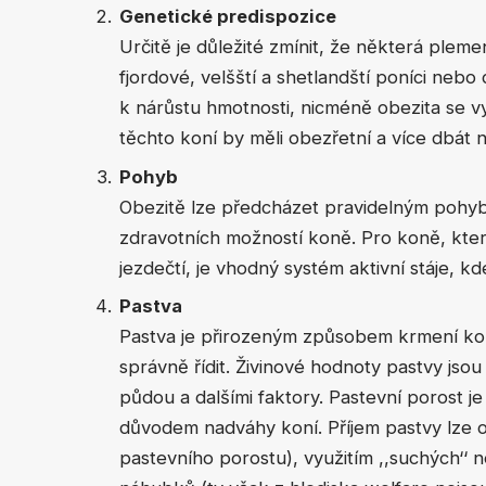
Genetické predispozice
Určitě je důležité zmínit, že některá pleme
fjordové, velšští a shetlandští poníci nebo
k nárůstu hmotnosti, nicméně obezita se vy
těchto koní by měli obezřetní a více dbát n
Pohyb
Obezitě lze předcházet pravidelným pohy
zdravotních možností koně. Pro koně, kter
jezdečtí, je vhodný systém aktivní stáje, 
Pastva
Pastva je přirozeným způsobem krmení kon
správně řídit. Živinové hodnoty pastvy jso
půdou a dalšími faktory. Pastevní porost 
důvodem nadváhy koní. Příjem pastvy lze o
pastevního porostu), využitím ,,suchých‘