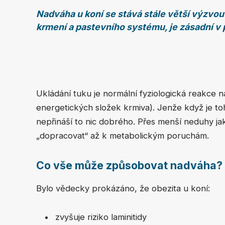
Nadváha u koní se stává stále větší výzv
krmení a pastevního systému, je zásadní v 
Ukládání tuku je normální fyziologická reakce n
energetických složek krmiva). Jenže když je to
nepřináší to nic dobrého. Přes menší neduhy j
„dopracovat“ až k metabolickým poruchám.
Co vše může způsobovat nadváha?
Bylo vědecky prokázáno, že obezita u koní:
zvyšuje riziko laminitidy