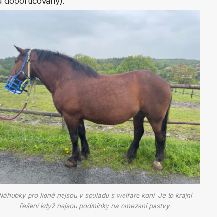
ou doporučovány).
Náhubky pro koně nejsou v souladu s welfare koní. Je to krajní
řešení když nejsou podmínky na omezení pastvy.