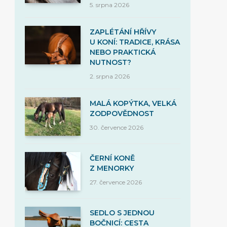
5. srpna 2026
ZAPLÉTÁNÍ HŘÍVY
U KONÍ: TRADICE, KRÁSA
NEBO PRAKTICKÁ
NUTNOST?
2. srpna 2026
MALÁ KOPÝTKA, VELKÁ
ZODPOVĚDNOST
30. července 2026
ČERNÍ KONĚ
Z MENORKY
27. července 2026
SEDLO S JEDNOU
BOČNICÍ: CESTA