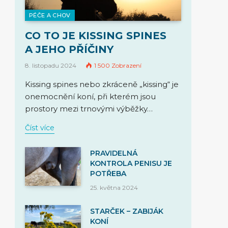
PÉČE A CHOV
CO TO JE KISSING SPINES
A JEHO PŘÍČINY
8. listopadu 2024
1 500
Zobrazení
Kissing spines nebo zkráceně „kissing“ je
onemocnění koní, při kterém jsou
prostory mezi trnovými výběžky…
Číst více
PRAVIDELNÁ
KONTROLA PENISU JE
POTŘEBA
25. května 2024
STARČEK – ZABIJÁK
KONÍ