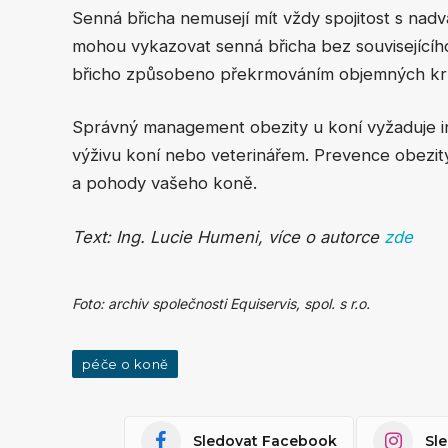
Senná břicha nemusejí mít vždy spojitost s nadv
mohou vykazovat senná břicha bez souvisejícíh
břicho způsobeno překrmováním objemných krm
Správný management obezity u koní vyžaduje in
výživu koní nebo veterinářem. Prevence obezity
a pohody vašeho koně.
Text: Ing. Lucie Humeni, více o autorce
zde
Foto: archiv společnosti Equiservis, spol. s r.o.
péče o koně
Sledovat Facebook
Sl