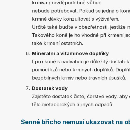
krmiva pravděpodobně vůbec
nebude potřebovat. Pokud se jedná o koně
krmné dávky konzultovat s výživářem.
Určitě také buďte v obezřetnosti, jestliž
Takového koně je ho vhodné při krmení ja
také krmení ostatních.
Minerální a vitamínové doplňky
I pro koně s nadváhou je důležitý dostatek 
pomocí lizů nebo krmných doplňků. Doplňk
bezobilných krmiv nebo travních úsušků.
Dostatek vody
Zajistěte dostatek čisté, čerstvé vody, ab
tělo metabolických a jiných odpadů.
Senné břicho nemusí ukazovat na o