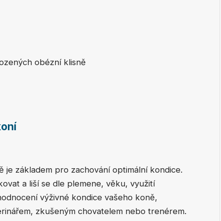
rozených obézní klisně
oní
 je základem pro zachování optimální kondice.
kovat a liší se dle plemene, věku, využití
 v hodnocení výživné kondice vašeho koně,
eterinářem, zkušeným chovatelem nebo trenérem.