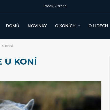
Pátek, 7. srpna
DOMŮ
NOVINKY
O KONÍCH
O LIDECH
E U KONÍ
 U KONÍ