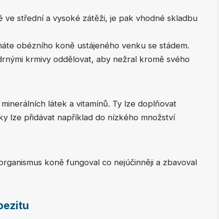
 ve střední a vysoké zátěži, je pak vhodné skladbu
e máte obézního koně ustájeného venku se stádem.
drnými krmivy oddělovat, aby nežral kromě svého
minerálních látek a vitamínů. Ty lze doplňovat
y lze přidávat například do nízkého množství
y organismus koně fungoval co nejúčinněji a zbavoval
bezitu