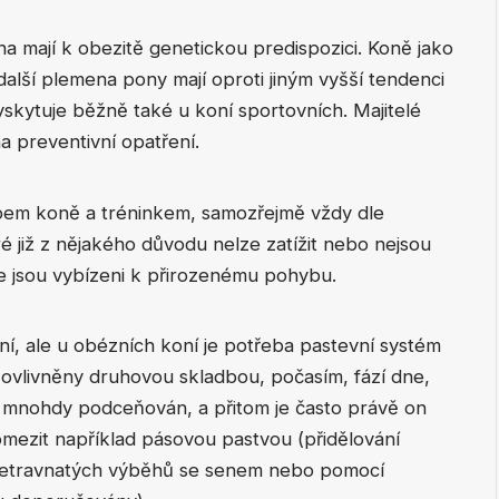
na mají k obezitě genetickou predispozici. Koně jako
 další plemena pony mají oproti jiným vyšší tendenci
skytuje běžně také u koní sportovních. Majitelé
a preventivní opatření.
bem koně a tréninkem, samozřejmě vždy dle
é již z nějakého důvodu nelze zatížit nebo nejsou
kde jsou vybízeni k přirozenému pohybu.
í, ale u obézních koní je potřeba pastevní systém
u ovlivněny druhovou skladbou, počasím, fází dne,
je mnohdy podceňován, a přitom je často právě on
mezit například pásovou pastvou (přidělování
‘ netravnatých výběhů se senem nebo pomocí