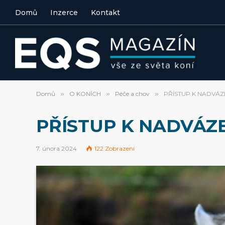
Domů
Inzerce
Kontakt
Domů
»
O KONÍCH
»
Péče a chov
»
PŘÍSTUP K NADVÁZ
PŘÍSTUP K NADVÁZE
7. února 2024
122
Zobrazení