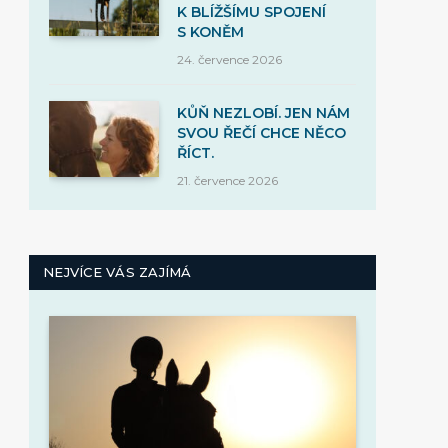
K BLÍŽŠÍMU SPOJENÍ
S KONĚM
24. července 2026
KŮŇ NEZLOBÍ. JEN NÁM
SVOU ŘEČÍ CHCE NĚCO
ŘÍCT.
21. července 2026
NEJVÍCE VÁS ZAJÍMÁ