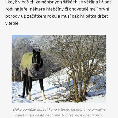
I když v našich zeměpisných šířkách se většina hříbat
rodí na jaře, některé hřebčíny či chovatelé mají první
porody už začátkem roku a musí pak hříbátka držet
v teple.
Deka pomůže udržet koně v teple, nicméně na omrzliny
citlivá místa často nechrání. V mrazivých dnech proto