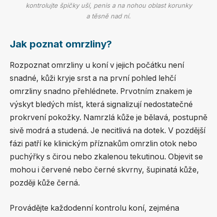
kontrolujte špičky uší, penis a na nohou oblast korunky
a těsně nad ní.
Jak poznat omrzliny?
Rozpoznat omrzliny u koní v jejich počátku není
snadné, kůži kryje srst a na první pohled lehčí
omrzliny snadno přehlédnete. Prvotním znakem je
výskyt bledých míst, která signalizují nedostatečné
prokrvení pokožky. Namrzlá kůže je bělavá, postupně
sivě modrá a studená. Je necitlivá na dotek. V pozdější
fázi patří ke klinickým příznakům omrzlin otok nebo
puchýřky s čirou nebo zkalenou tekutinou. Objevit se
mohou i červené nebo černé skvrny, šupinatá kůže,
později kůže černá.
Provádějte každodenní kontrolu koní, zejména