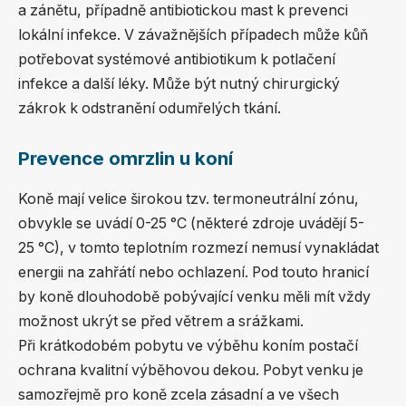
a zánětu, případně antibiotickou mast k prevenci
lokální infekce. V závažnějších případech může kůň
potřebovat systémové antibiotikum k potlačení
infekce a další léky. Může být nutný chirurgický
zákrok k odstranění odumřelých tkání.
Prevence omrzlin u koní
Koně mají velice širokou tzv. termoneutrální zónu,
obvykle se uvádí 0-25 °C (některé zdroje uvádějí 5-
25 °C), v tomto teplotním rozmezí nemusí vynakládat
energii na zahřátí nebo ochlazení. Pod touto hranicí
by koně dlouhodobě pobývající venku měli mít vždy
možnost ukrýt se před větrem a srážkami.
Při krátkodobém pobytu ve výběhu koním postačí
ochrana kvalitní výběhovou dekou. Pobyt venku je
samozřejmě pro koně zcela zásadní a ve všech