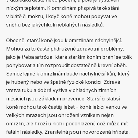
nízkým teplotám. K omrzlinám přispívá také stání
v blátě či mokru, i když koně mohou pobývat ve
sněhu bez jakýchkoli neblahých následků.
Obecně, starší koně jsou k omrzlinám náchylnější.
Mohou za to časté přidružené zdravotní problémy,
jako je třeba artróza, která starším koním brání se tolik
pohybovat a tím rozproudit dostatečně krevní oběh.
Samozřejmě k omrzlinám bude náchylnější kůň, který
je hubený nebo ve špatné fyzické kondici. Zdravá
vrstva tuku a dobrá výživa v chladných zimních
měsících jsou základem prevence. Starší či slabší
koně mohou také častěji ležet – koně ležící venku ve
velkých mrazech jsou ohroženi vznikem nejen
omrzlin, ale hrozí u nich i podchlazení, což může mít
fatální následky. Zranitelná jsou i novorozená hříbata.