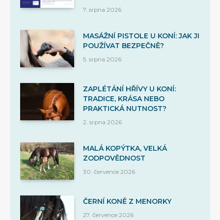
7. srpna 2026
MASÁŽNÍ PISTOLE U KONÍ: JAK JI
POUŽÍVAT BEZPEČNĚ?
5. srpna 2026
ZAPLÉTÁNÍ HŘÍVY U KONÍ:
TRADICE, KRÁSA NEBO
PRAKTICKÁ NUTNOST?
2. srpna 2026
MALÁ KOPÝTKA, VELKÁ
ZODPOVĚDNOST
30. července 2026
ČERNÍ KONĚ Z MENORKY
27. července 2026