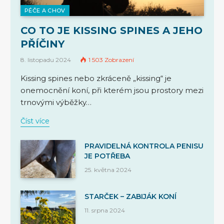
PÉČE A CHOV
CO TO JE KISSING SPINES A JEHO
PŘÍČINY
8. listopadu 2024
1 503
Zobrazení
Kissing spines nebo zkráceně „kissing“ je
onemocnění koní, při kterém jsou prostory mezi
trnovými výběžky…
Číst více
PRAVIDELNÁ KONTROLA PENISU
JE POTŘEBA
25. května 2024
STARČEK – ZABIJÁK KONÍ
11. srpna 2024