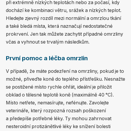
při extrémně nízkých teplotách nebo za počasí, kdy
dochází ke kombinaci větru, srážek a nízkých teplot.
Hledejte zjevný rozdíl mezi normální a omrzlou tkání
a také bledá místa, která naznačují nedostatečné
prokrvení. Jen tak můžete zachytit případné omrzliny
včas a vyhnout se trvalým následkům.
První pomoc a léčba omrzlin
V případě, že máte podezření na omrzliny, pokud je to
možné, přiveďte koně do teplého přístřešku. Nesnažte
se postižené místo rychle ohřát, ideální je přiložit
obklad o tělesné teplotě koně (maximálně 40 °C).
Místo netřete, nemasírujte, nefénujte. Zavolejte
veterináře, který rozpozná rozsah poškození
a předepíše potřebné léky. Ty mohou zahrnovat
nesteroidní protizánětlivé léky ke snížení bolesti