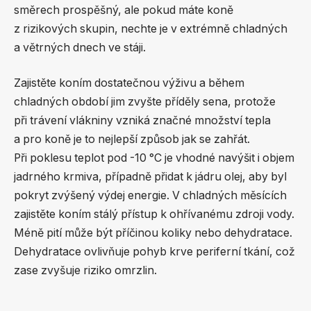
směrech prospěšný, ale pokud máte koně
z rizikových skupin, nechte je v extrémně chladných
a větrných dnech ve stáji.
Zajistěte koním dostatečnou výživu a během
chladných období jim zvyšte příděly sena, protože
při trávení vlákniny vzniká značné množství tepla
a pro koně je to nejlepší způsob jak se zahřát.
Při poklesu teplot pod -10 °C je vhodné navýšit i objem
jadrného krmiva, případně přidat k jádru olej, aby byl
pokryt zvýšený výdej energie. V chladných měsících
zajistěte koním stálý přístup k ohřívanému zdroji vody.
Méně pití může být příčinou koliky nebo dehydratace.
Dehydratace ovlivňuje pohyb krve periferní tkání, což
zase zvyšuje riziko omrzlin.