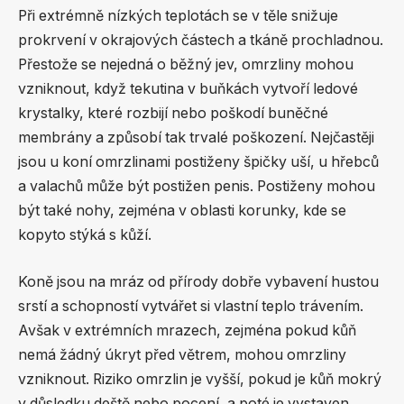
Při extrémně nízkých teplotách se v těle snižuje
prokrvení v okrajových částech a tkáně prochladnou.
Přestože se nejedná o běžný jev, omrzliny mohou
vzniknout, když tekutina v buňkách vytvoří ledové
krystalky, které rozbijí nebo poškodí buněčné
membrány a způsobí tak trvalé poškození. Nejčastěji
jsou u koní omrzlinami postiženy špičky uší, u hřebců
a valachů může být postižen penis. Postiženy mohou
být také nohy, zejména v oblasti korunky, kde se
kopyto stýká s kůží.
Koně jsou na mráz od přírody dobře vybavení hustou
srstí a schopností vytvářet si vlastní teplo trávením.
Avšak v extrémních mrazech, zejména pokud kůň
nemá žádný úkryt před větrem, mohou omrzliny
vzniknout. Riziko omrzlin je vyšší, pokud je kůň mokrý
v důsledku deště nebo pocení, a poté je vystaven