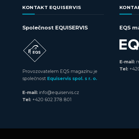
KONTAKT EQUISERVIS
KONTA
Společnost EQUISERVIS
EQS m
E-mail:
m
Tel:
+420
Provozovatelem EQS magazínu je
společnost
Equiservis spol. s r. o.
E-mail:
info@equiservis.cz
Tel:
+420 602 378 801