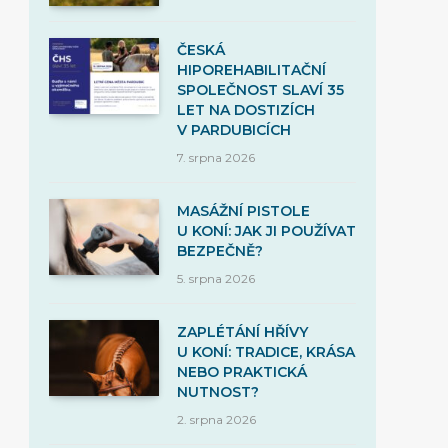
ČESKÁ
HIPOREHABILITAČNÍ
SPOLEČNOST SLAVÍ 35
LET NA DOSTIZÍCH
V PARDUBICÍCH
7. srpna 2026
MASÁŽNÍ PISTOLE
U KONÍ: JAK JI POUŽÍVAT
BEZPEČNĚ?
5. srpna 2026
ZAPLÉTÁNÍ HŘÍVY
U KONÍ: TRADICE, KRÁSA
NEBO PRAKTICKÁ
NUTNOST?
2. srpna 2026