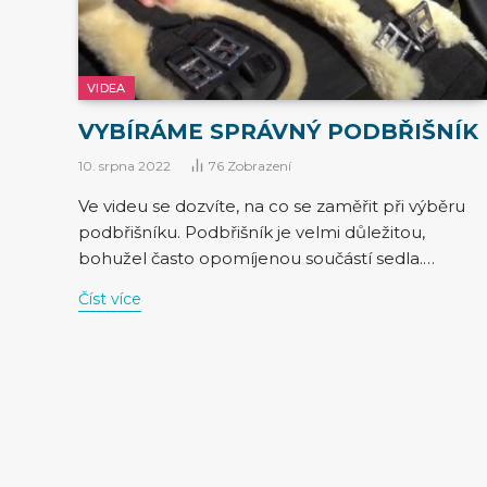
VIDEA
VYBÍRÁME SPRÁVNÝ PODBŘIŠNÍK
10. srpna 2022
76
Zobrazení
Ve videu se dozvíte, na co se zaměřit při výběru
podbřišníku. Podbřišník je velmi důležitou,
bohužel často opomíjenou součástí sedla.…
Číst více