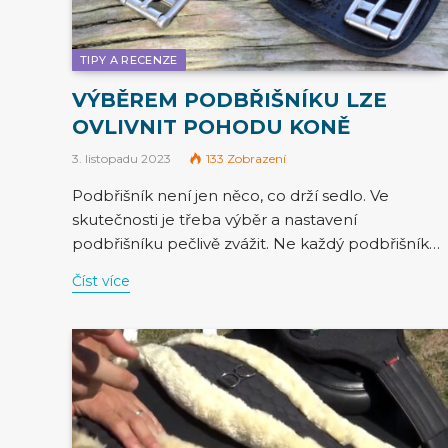
TIPY A RECENZE
VÝBĚREM PODBŘIŠNÍKU LZE
OVLIVNIT POHODU KONĚ
3. listopadu 2023
133
Zobrazení
Podbřišník není jen něco, co drží sedlo. Ve
skutečnosti je třeba výběr a nastavení
podbřišníku pečlivě zvážit. Ne každý podbřišník…
Číst více