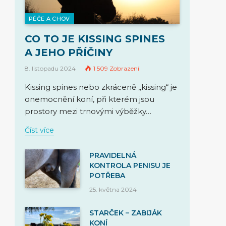
PÉČE A CHOV
CO TO JE KISSING SPINES
A JEHO PŘÍČINY
8. listopadu 2024
1 509
Zobrazení
Kissing spines nebo zkráceně „kissing“ je
onemocnění koní, při kterém jsou
prostory mezi trnovými výběžky…
Číst více
PRAVIDELNÁ
KONTROLA PENISU JE
POTŘEBA
25. května 2024
STARČEK – ZABIJÁK
KONÍ