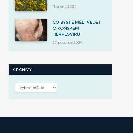
11. srpna 2024
CO BYSTE MĚLI VEDĚT
O KOŇSKÉM
HERPESVIRU
27. prosince 2024
ARCHIVY
Archivy