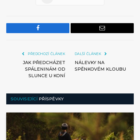
Facebook
Email
PŘEDCHOZÍ ČLÁNEK
DALŠÍ ČLÁNEK
JAK PŘEDCHÁZET
NÁLEVKY NA
SPÁLENINÁM OD
SPĚNKOVÉM KLOUBU
SLUNCE U KONÍ
SOUVISEJÍCÍ
PŘÍSPĚVKY