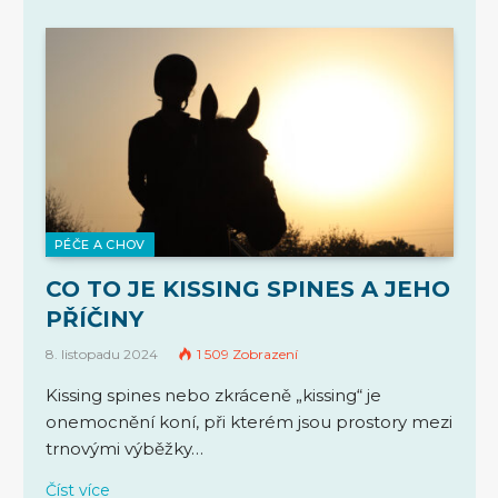
PÉČE A CHOV
CO TO JE KISSING SPINES A JEHO
PŘÍČINY
8. listopadu 2024
1 509
Zobrazení
Kissing spines nebo zkráceně „kissing“ je
onemocnění koní, při kterém jsou prostory mezi
trnovými výběžky…
Číst více