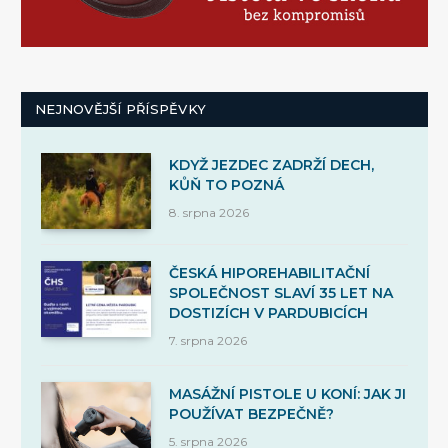
NEJNOVĚJŠÍ PŘÍSPĚVKY
KDYŽ JEZDEC ZADRŽÍ DECH,
KŮŇ TO POZNÁ
8. srpna 2026
ČESKÁ HIPOREHABILITAČNÍ
SPOLEČNOST SLAVÍ 35 LET NA
DOSTIZÍCH V PARDUBICÍCH
7. srpna 2026
MASÁŽNÍ PISTOLE U KONÍ: JAK JI
POUŽÍVAT BEZPEČNĚ?
5. srpna 2026