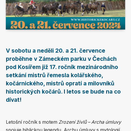
V sobotu a neděli 20. a 21. července
proběhne v Zámeckém parku v Čechách
pod Kosířem již 17. ročník mezinárodního
setkání mistrů řemesla kolářského,
kočárnického, mistrů opratí a milovníků
historických kočárů. I letos se bude na co
dívat!
Letošní ročník s motem
Zrození živlů – Archa úmluvy
spojuje biblickou legendu, Archu úmluvy s mytologií