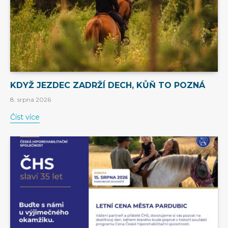
KDYŽ JEZDEC ZADRŽÍ DECH, KŮŇ TO POZNÁ
8. srpna 2026
Číst více