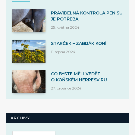
PRAVIDELNÁ KONTROLA PENISU
JE POTŘEBA
25. května 2024
STARČEK – ZABIJÁK KONÍ
11. srpna 2024
CO BYSTE MĚLI VEDĚT
O KOŇSKÉM HERPESVIRU
27. prosince 2024
ARCHIVY
Archivy