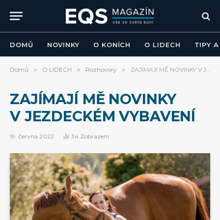
DOMŮ
NOVINKY
O KONÍCH
O LIDECH
TIPY 
Domů
»
O LIDECH
»
Rozhovory
»
ZAJÍMAJÍ MĚ NOVINKY V JEZDECKÉM VYBAVENÍ
ZAJÍMAJÍ MĚ NOVINKY
V JEZDECKÉM VYBAVENÍ
19. června 2022
34
Zobrazení