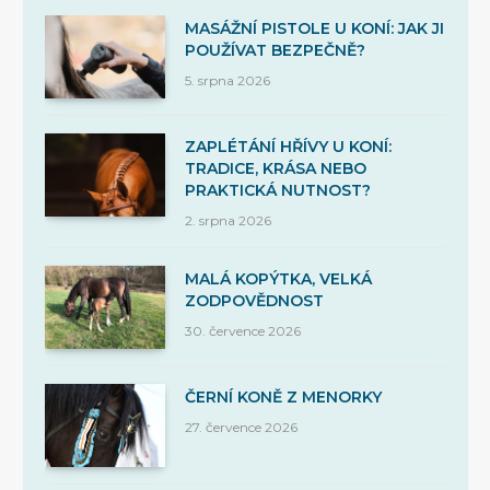
MASÁŽNÍ PISTOLE U KONÍ: JAK JI
POUŽÍVAT BEZPEČNĚ?
5. srpna 2026
ZAPLÉTÁNÍ HŘÍVY U KONÍ:
TRADICE, KRÁSA NEBO
PRAKTICKÁ NUTNOST?
2. srpna 2026
MALÁ KOPÝTKA, VELKÁ
ZODPOVĚDNOST
30. července 2026
ČERNÍ KONĚ Z MENORKY
27. července 2026