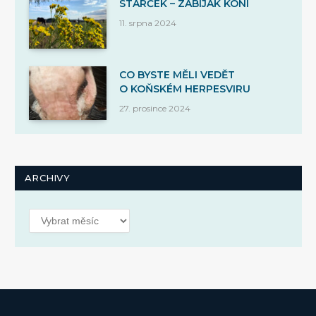
STARČEK – ZABIJÁK KONÍ
11. srpna 2024
CO BYSTE MĚLI VEDĚT
O KOŇSKÉM HERPESVIRU
27. prosince 2024
ARCHIVY
Archivy