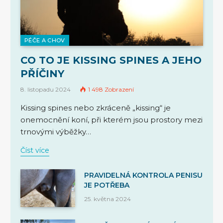
PÉČE A CHOV
CO TO JE KISSING SPINES A JEHO
PŘÍČINY
8. listopadu 2024
1 498
Zobrazení
Kissing spines nebo zkráceně „kissing“ je
onemocnění koní, při kterém jsou prostory mezi
trnovými výběžky…
Číst více
PRAVIDELNÁ KONTROLA PENISU
JE POTŘEBA
25. května 2024