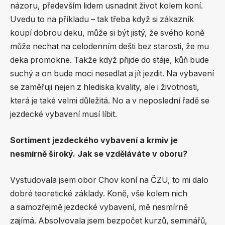
názoru, především lidem usnadnit život kolem koní.
Uvedu to na příkladu – tak třeba když si zákazník
koupí dobrou deku, může si být jistý, že svého koně
může nechat na celodenním dešti bez starosti, že mu
deka promokne. Takže když přijde do stáje, kůň bude
suchý a on bude moci nesedlat a jít jezdit. Na vybavení
se zaměřuji nejen z hlediska kvality, ale i životnosti,
která je také velmi důležitá. No a v neposlední řadě se
jezdecké vybavení musí líbit.
Sortiment jezdeckého vybavení a krmiv je
nesmírně široký. Jak se vzděláváte v oboru?
Vystudovala jsem obor Chov koní na ČZU, to mi dalo
dobré teoretické základy. Koně, vše kolem nich
a samozřejmě jezdecké vybavení, mě nesmírně
zajímá. Absolvovala jsem bezpočet kurzů, seminářů,