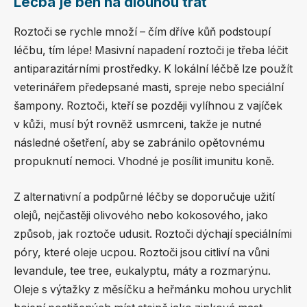
Léčba je běh na dlouhou trať
Roztoči se rychle množí – čím dříve kůň podstoupí
léčbu, tím lépe! Masivní napadení roztoči je třeba léčit
antiparazitárními prostředky. K lokální léčbě lze použít
veterinářem předepsané masti, spreje nebo speciální
šampony. Roztoči, kteří se později vylíhnou z vajíček
v kůži, musí být rovněž usmrceni, takže je nutné
následné ošetření, aby se zabránilo opětovnému
propuknutí nemoci. Vhodné je posílit imunitu koně.
Z alternativní a podpůrné léčby se doporučuje užití
olejů, nejčastěji olivového nebo kokosového, jako
způsob, jak roztoče udusit. Roztoči dýchají speciálními
póry, které oleje ucpou. Roztoči jsou citliví na vůni
levandule, tee tree, eukalyptu, máty a rozmarýnu.
Oleje s výtažky z měsíčku a heřmánku mohou urychlit