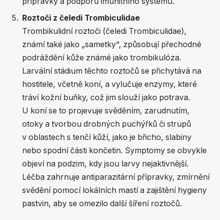
přípravky a podporu imunitního systému.
Roztoči z čeledi Trombiculidae
Trombikulidní roztoči (čeledi Trombiculidae),
známí také jako „sametky“, způsobují přechodné
podráždění kůže známé jako trombikulóza.
Larvální stádium těchto roztočů se přichytává na
hostitele, včetně koní, a vylučuje enzymy, které
tráví kožní buňky, což jim slouží jako potrava.
U koní se to projevuje svěděním, zarudnutím,
otoky a tvorbou drobných puchýřků či strupů
v oblastech s tenčí kůží, jako je břicho, slabiny
nebo spodní části končetin. Symptomy se obvykle
objeví na podzim, kdy jsou larvy nejaktivnější.
Léčba zahrnuje antiparazitární přípravky, zmírnění
svědění pomocí lokálních mastí a zajištění hygieny
pastvin, aby se omezilo další šíření roztočů.