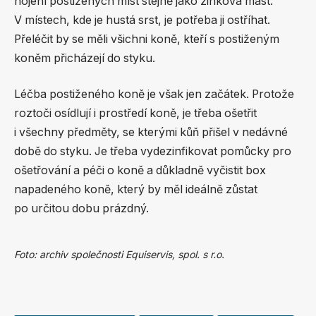
hojení postižených míst stejně jako zinková mast.
V místech, kde je hustá srst, je potřeba ji ostříhat.
Přeléčit by se měli všichni koně, kteří s postiženým
koněm přicházejí do styku.
Léčba postiženého koně je však jen začátek. Protože
roztoči osídlují i prostředí koně, je třeba ošetřit
i všechny předměty, se kterými kůň přišel v nedávné
době do styku. Je třeba vydezinfikovat pomůcky pro
ošetřování a péči o koně a důkladně vyčistit box
napadeného koně, který by měl ideálně zůstat
po určitou dobu prázdný.
Foto: archiv společnosti Equiservis, spol. s r.o.