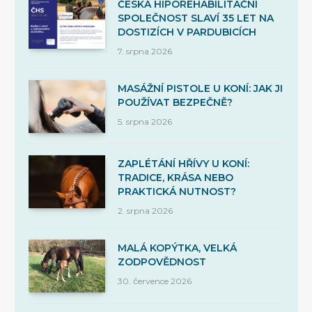
ČESKÁ HIPOREHABILITAČNÍ
SPOLEČNOST SLAVÍ 35 LET NA
DOSTIZÍCH V PARDUBICÍCH
7. srpna 2026
MASÁŽNÍ PISTOLE U KONÍ: JAK JI
POUŽÍVAT BEZPEČNĚ?
5. srpna 2026
ZAPLÉTÁNÍ HŘÍVY U KONÍ:
TRADICE, KRÁSA NEBO
PRAKTICKÁ NUTNOST?
2. srpna 2026
MALÁ KOPÝTKA, VELKÁ
ZODPOVĚDNOST
30. července 2026