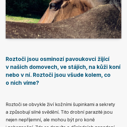
Roztoči jsou osminozí pavoukovci žijící
v našich domovech, ve stájích, na kůži koní
nebo v ní. Roztoči jsou všude kolem, co
o nich víme?
Roztoči se obvykle živí kožními šupinkami a sekrety
a způsobují silné svědění. Tito drobní parazité jsou
nejen nepříjemní, ale mohou být pro koně