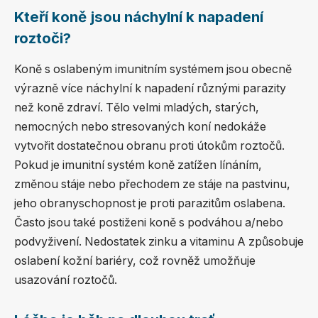
Kteří koně jsou náchylní k napadení
roztoči?
Koně s oslabeným imunitním systémem jsou obecně
výrazně více náchylní k napadení různými parazity
než koně zdraví. Tělo velmi mladých, starých,
nemocných nebo stresovaných koní nedokáže
vytvořit dostatečnou obranu proti útokům roztočů.
Pokud je imunitní systém koně zatížen línáním,
změnou stáje nebo přechodem ze stáje na pastvinu,
jeho obranyschopnost je proti parazitům oslabena.
Často jsou také postiženi koně s podváhou a/nebo
podvyživení. Nedostatek zinku a vitaminu A způsobuje
oslabení kožní bariéry, což rovněž umožňuje
usazování roztočů.