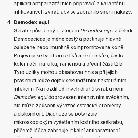
aplikaci antiparazitárních přípravků a karanténu
infikovaných zvířat, aby se zabránilo šíření nákazy.
Demodex equi
Svrab způsobený roztočem
Demodex equi
z čeledi
Demodecidae je méně častý a postihuje hlavně
oslabené nebo imunitně kompromitované koně.
Projevuje se tvorbou uzlíků a lézí na kůži, často
kolem očí, na krku, ramenou a přední části těla.
Tyto uzlíky mohou obsahovat hnis a při jejich
prasknutí může dojít k sekundárním bakteriálním
infekcím. Na rozdíl od jiných druhů svrabu není
Demodex equi
doprovázen intenzivním svěděním,
ale může způsobit výrazné estetické problémy
a diskomfort. Diagnóza se potvrzuje
mikroskopickým vyšetřením kožního seškrabu,
přičemž léčba zahrnuje lokální antiparazitární