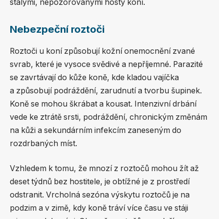
stálými, nepozorovanými hosty koní.
Nebezpeční roztoči
Roztoči u koní způsobují kožní onemocnění zvané
svrab, které je vysoce svědivé a nepříjemné. Parazité
se zavrtávají do kůže koně, kde kladou vajíčka
a způsobují podráždění, zarudnutí a tvorbu šupinek.
Koně se mohou škrábat a kousat. Intenzivní drbání
vede ke ztrátě srsti, podráždění, chronickým změnám
na kůži a sekundárním infekcím zaneseným do
rozdrbaných míst.
Vzhledem k tomu, že mnozí z roztočů mohou žít až
deset týdnů bez hostitele, je obtížné je z prostředí
odstranit. Vrcholná sezóna výskytu roztočů je na
podzim a v zimě, kdy koně tráví více času ve stáji