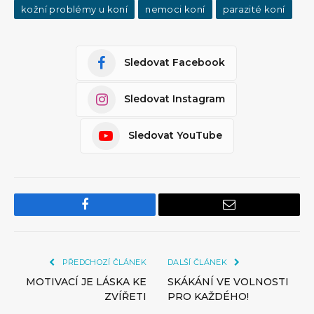
kožní problémy u koní
nemoci koní
parazité koní
Sledovat Facebook
Sledovat Instagram
Sledovat YouTube
Facebook
Email
PŘEDCHOZÍ ČLÁNEK
DALŠÍ ČLÁNEK
MOTIVACÍ JE LÁSKA KE
SKÁKÁNÍ VE VOLNOSTI
ZVÍŘETI
PRO KAŽDÉHO!