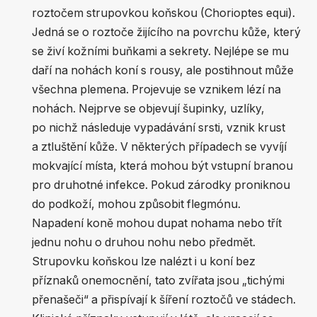
roztočem strupovkou koňskou (Chorioptes equi).
Jedná se o roztoče žijícího na povrchu kůže, který
se živí kožními buňkami a sekrety. Nejlépe se mu
daří na nohách koní s rousy, ale postihnout může
všechna plemena. Projevuje se vznikem lézí na
nohách. Nejprve se objevují šupinky, uzlíky,
po nichž následuje vypadávání srsti, vznik krust
a ztluštění kůže. V některých případech se vyvíjí
mokvající místa, která mohou být vstupní branou
pro druhotné infekce. Pokud zárodky proniknou
do podkoží, mohou způsobit flegmónu.
Napadení koně mohou dupat nohama nebo třít
jednu nohu o druhou nohu nebo předmět.
Strupovku koňskou lze nalézt i u koní bez
příznaků onemocnění, tato zvířata jsou „tichými
přenašeči“ a přispívají k šíření roztočů ve stádech.