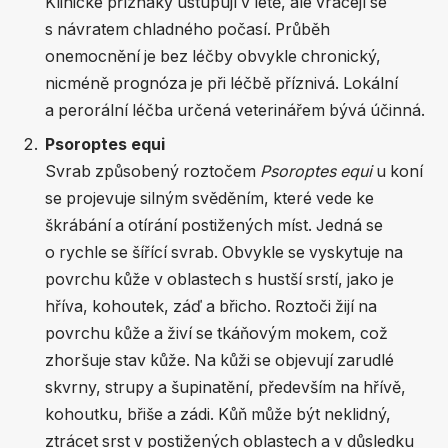
Klinické příznaky ustupují v létě, ale vracejí se
s návratem chladného počasí. Průběh
onemocnění je bez léčby obvykle chronický,
nicméně prognóza je při léčbě příznivá. Lokální
a perorální léčba určená veterinářem bývá účinná.
Psoroptes equi
Svrab způsobený roztočem
Psoroptes equi
u koní
se projevuje silným svěděním, které vede ke
škrábání a otírání postižených míst. Jedná se
o rychle se šířící svrab. Obvykle se vyskytuje na
povrchu kůže v oblastech s hustší srstí, jako je
hříva, kohoutek, záď a břicho. Roztoči žijí na
povrchu kůže a živí se tkáňovým mokem, což
zhoršuje stav kůže. Na kůži se objevují zarudlé
skvrny, strupy a šupinatění, především na hřívě,
kohoutku, břiše a zádi. Kůň může být neklidný,
ztrácet srst v postižených oblastech a v důsledku