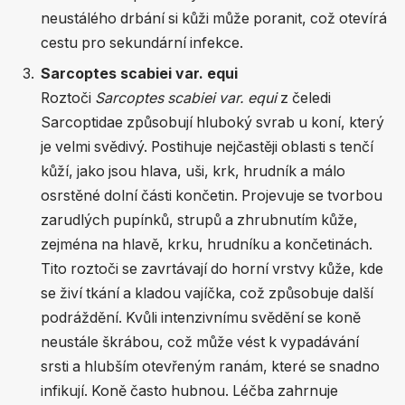
neustálého drbání si kůži může poranit, což otevírá
cestu pro sekundární infekce.
Sarcoptes scabiei var. equi
Roztoči
Sarcoptes scabiei var. equi
z čeledi
Sarcoptidae způsobují hluboký svrab u koní, který
je velmi svědivý. Postihuje nejčastěji oblasti s tenčí
kůží, jako jsou hlava, uši, krk, hrudník a málo
osrstěné dolní části končetin. Projevuje se tvorbou
zarudlých pupínků, strupů a zhrubnutím kůže,
zejména na hlavě, krku, hrudníku a končetinách.
Tito roztoči se zavrtávají do horní vrstvy kůže, kde
se živí tkání a kladou vajíčka, což způsobuje další
podráždění. Kvůli intenzivnímu svědění se koně
neustále škrábou, což může vést k vypadávání
srsti a hlubším otevřeným ranám, které se snadno
infikují. Koně často hubnou. Léčba zahrnuje