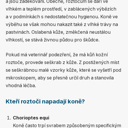
a jsou zadekováni. Obecně, roztočům se daří ve
vlhkém a teplém prostředí, v zablácených výbězích
a v podmínkách s nedostatečnou hygienou. Koně ve
výběhu se však mohou nakazit také z vlhké trávy na
pastvinách. Oslabená kůže, změkčená neustálou
vlhkostí, se stává živnou půdou pro škůdce.
Pokud má veterinář podezření, že má kůň kožní
roztoče, provede seškrab z kůže. Z postižených míst
se seškrábnou malé vzorky kůže, které se vyšetří pod
mikroskopem, aby se přesně určil druh a stanovila
vhodná léčba.
Kteří roztoči napadají koně?
Chorioptes equi
Koně často trpí svrabem způsobeným specifickým