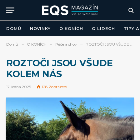
DOMŮ
NOVINKY
O KONÍCH
O LIDECH
TIPY 
Domů
»
O KONÍCH
»
Péče a chov
»
ROZTOČI JSOU VŠUDE KOLEM NÁS
ROZTOČI JSOU VŠUDE
KOLEM NÁS
17. ledna 2025
128
Zobrazení