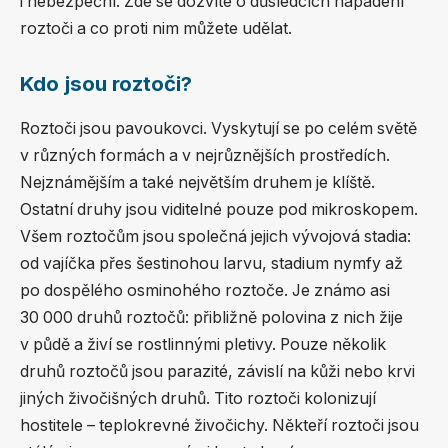
i nebezpeční. Zde se dozvíte o důsledcích napadení
roztoči a co proti nim můžete udělat.
Kdo jsou roztoči?
Roztoči jsou pavoukovci. Vyskytují se po celém světě
v různých formách a v nejrůznějších prostředích.
Nejznámějším a také největším druhem je klíště.
Ostatní druhy jsou viditelné pouze pod mikroskopem.
Všem roztočům jsou společná jejich vývojová stadia:
od vajíčka přes šestinohou larvu, stadium nymfy až
po dospělého osminohého roztoče. Je známo asi
30 000 druhů roztočů: přibližně polovina z nich žije
v půdě a živí se rostlinnými pletivy. Pouze několik
druhů roztočů jsou parazité, závislí na kůži nebo krvi
jiných živočišných druhů. Tito roztoči kolonizují
hostitele – teplokrevné živočichy. Někteří roztoči jsou