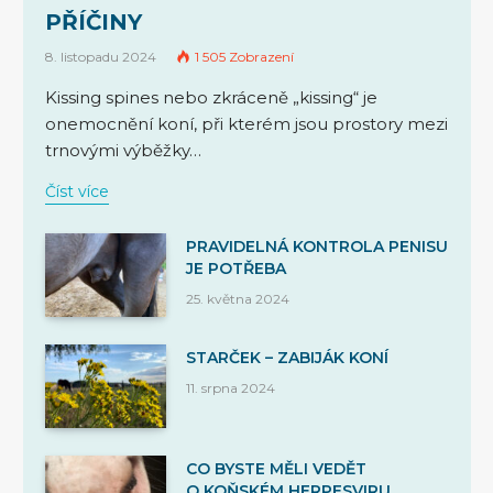
PŘÍČINY
8. listopadu 2024
1 505
Zobrazení
Kissing spines nebo zkráceně „kissing“ je
onemocnění koní, při kterém jsou prostory mezi
trnovými výběžky…
Číst více
PRAVIDELNÁ KONTROLA PENISU
JE POTŘEBA
25. května 2024
STARČEK – ZABIJÁK KONÍ
11. srpna 2024
CO BYSTE MĚLI VEDĚT
O KOŇSKÉM HERPESVIRU