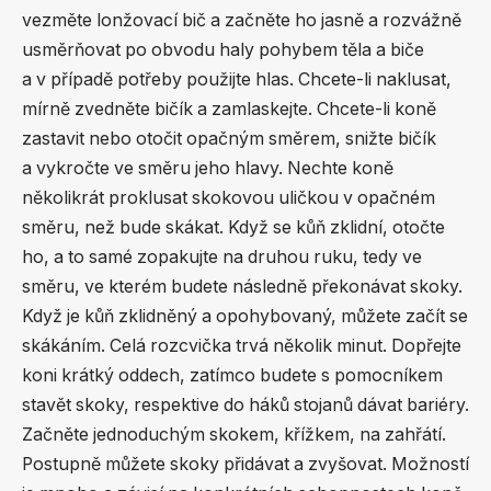
vezměte lonžovací bič a začněte ho jasně a rozvážně
usměrňovat po obvodu haly pohybem těla a biče
a v případě potřeby použijte hlas. Chcete-li naklusat,
mírně zvedněte bičík a zamlaskejte. Chcete-li koně
zastavit nebo otočit opačným směrem, snižte bičík
a vykročte ve směru jeho hlavy. Nechte koně
několikrát proklusat skokovou uličkou v opačném
směru, než bude skákat. Když se kůň zklidní, otočte
ho, a to samé zopakujte na druhou ruku, tedy ve
směru, ve kterém budete následně překonávat skoky.
Když je kůň zklidněný a opohybovaný, můžete začít se
skákáním. Celá rozcvička trvá několik minut. Dopřejte
koni krátký oddech, zatímco budete s pomocníkem
stavět skoky, respektive do háků stojanů dávat bariéry.
Začněte jednoduchým skokem, křížkem, na zahřátí.
Postupně můžete skoky přidávat a zvyšovat. Možností