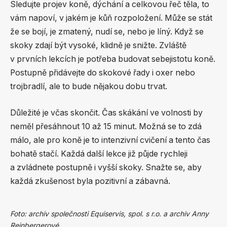
Sledujte projev koně, dýchání a celkovou řeč těla, to
vám napoví, v jakém je kůň rozpoložení. Může se stát
že se bojí, je zmatený, nudí se, nebo je líný. Když se
skoky zdají být vysoké, klidně je snižte. Zvláště
v prvních lekcích je potřeba budovat sebejistotu koně.
Postupně přidávejte do skokové řady i oxer nebo
trojbradlí, ale to bude nějakou dobu trvat.
Důležité je včas skončit. Čas skákání ve volnosti by
neměl přesáhnout 10 až 15 minut. Možná se to zdá
málo, ale pro koně je to intenzivní cvičení a tento čas
bohatě stačí. Každá další lekce již půjde rychleji
a zvládnete postupně i vyšší skoky. Snažte se, aby
každá zkušenost byla pozitivní a zábavná.
Foto: archiv společnosti Equiservis, spol. s r.o. a archiv Anny
Reinbergerové