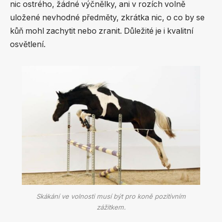
nic ostrého, žádné výčnělky, ani v rozích volně
uložené nevhodné předměty, zkrátka nic, o co by se
kůň mohl zachytit nebo zranit. Důležité je i kvalitní
osvětlení.
Skákání ve volnosti musí být pro koně pozitivním
zážitkem.