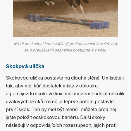
Mladí nezkušení koně začínají překonáváním kavalet, aby
se s překážkami seznámili postupně a v klidu.
Skoková ulička
Skokovou uličku postavte na dlouhé stěně. Umístěte ji
tak, aby měl kůň dostatek místa v oblouku
a po nájezdu skokové linie měl možnost udělat několik
cvalových skoků rovně, a teprve potom postavte
první skok. Ten by měl být menší, můžete před něj
ještě položit odskokovou bariéru. Další skoky
následují v odpovídajících rozestupech, jejich profil