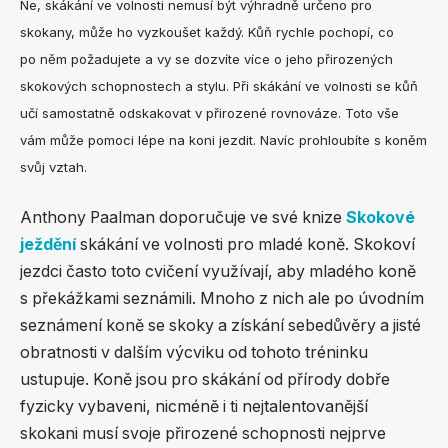
Ne, skákání ve volnosti nemusí být výhradně určeno pro
skokany, může ho vyzkoušet každý. Kůň rychle pochopí, co
po něm požadujete a vy se dozvíte více o jeho přirozených
skokových schopnostech a stylu. Při skákání ve volnosti se kůň
učí samostatně odskakovat v přirozené rovnováze. Toto vše
vám může pomoci lépe na koni jezdit. Navíc prohloubíte s koněm
svůj vztah.
Anthony Paalman doporučuje ve své knize
Skokové
ježdění
skákání ve volnosti pro mladé koně. Skokoví
jezdci často toto cvičení využívají, aby mladého koně
s překážkami seznámili. Mnoho z nich ale po úvodním
seznámení koně se skoky a získání sebedůvěry a jisté
obratnosti v dalším výcviku od tohoto tréninku
ustupuje. Koně jsou pro skákání od přírody dobře
fyzicky vybaveni, nicméně i ti nejtalentovanější
skokani musí svoje přirozené schopnosti nejprve