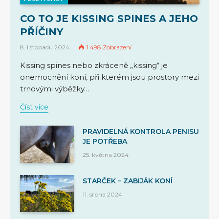
CO TO JE KISSING SPINES A JEHO
PŘÍČINY
8. listopadu 2024
1 498
Zobrazení
Kissing spines nebo zkráceně „kissing“ je
onemocnění koní, při kterém jsou prostory mezi
trnovými výběžky…
Číst více
PRAVIDELNÁ KONTROLA PENISU
JE POTŘEBA
25. května 2024
STARČEK – ZABIJÁK KONÍ
11. srpna 2024