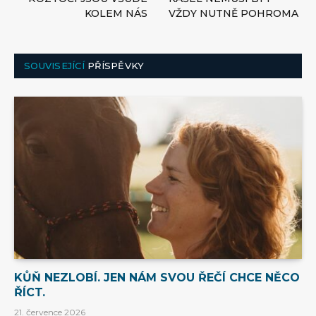
KOLEM NÁS
VŽDY NUTNĚ POHROMA
SOUVISEJÍCÍ
PŘÍSPĚVKY
KŮŇ NEZLOBÍ. JEN NÁM SVOU ŘEČÍ CHCE NĚCO
ŘÍCT.
21. července 2026