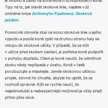
je mnoho a závisí na konkrétních schopnostech koně.
Tipy na to, jak stavět skokové linie, najdete v již
zmíněné knize
Anthonyho Paalmana: Skokové
ježdění.
Pomocník obvykle stojí na konci skokové linie u jejího
výjezdu a posílá koně zpět na druhou stranu haly ke
vstupu do skokové uličky. V případě, že se kůň
v uličce před skokem zastaví, je potřeba koně podpořit
v pohybu dopředu. Cílem je koně naučit, že odmítnutí
skoku nikdy nepřipadá v úvahu. Koně v řadě
povzbuzujte a mlaskejte. Jamile skokovou uličkou
projde, slovně ho chvalte, abyste ho ujistili, že se
rozhodl správně. Kůň se rychle naučí, že
nejjednodušší a nejbezpečnější možností je vždy přejít
přímo přes skok.