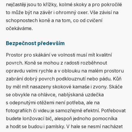
nejčastěji jsou to křížky, kolmé skoky a pro pokročilé
to může být na závěr i ohromný oxer. Vše závisí na
schopnostech koně a na tom, co od cvičení
očekáváme.
Bezpečnost především
Prostor pro skákání ve volnosti musí mít kvalitní
povrch. Koně se mohou z radosti rozběhnout
opravdu velmi rychle a v oblouku na malém prostoru
zabrání dobrý povrch podklouznutí nebo pádu. Kůň
by měl mít nasazeny skokové kamaše i zvony. Skáče
se obvykle na ohlávce, nablýskaná uzdečka
s odepnutými otěžemi není potřeba, ale na
fotografiích či videu je samozřejmě efektní. Potřebovat
budete lonžovací bič, alespoň jednoho pomocníka
a hodit se budou i pamlsky. V hale se nesmí nacházet