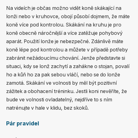
Na videích je občas možno vidět koně skákající na
lonži nebo v kruhovce, obojí působí dojmem, že máte
koně více pod kontrolou. Skákání na kruhu je pro
koně obecně náročnější a více zatěžuje pohybový
aparát. Použití lonže je nebezpečné. Zdánlivě máte
koně lépe pod kontrolou a můžete v případě potřeby
zabránit nežádoucímu chování. Jenže představte si
situaci, kdy se lonž zachytí a zahákne o stojan, povalí
ho a kůň ho za pak sebou vláčí, nebo se do lonže
zamotá. Skákání ve volnosti by měl být pozitivní
zážitek a obohacení tréninku. Jestli koni nevěříte, že
bude ve volnosti ovladatelný, nejdříve to s ním
natrénujte v hale v klidu, bez skoků.
Pár pravidel