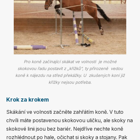
Pro koně začínající skákat ve volnosti je možné
skokovou řadu postavit z „křížků“, ty přirozeně vedou
koně k nájezdu na střed překážky. U zkušených koní již
křížky nejsou potřeba.
Krok za krokem
Skákání ve volnosti začněte zahřátím koně. V tuto
chvíli máte postavenou skokovou uličku, ale skoky na
skokové linii jsou bez bariér. Nejdříve nechte koně
rozhlédnout po hale, očichat si skoky a stojany. Pak