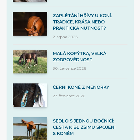
ZAPLÉTÁNÍ HŘÍVY U KONÍ:
TRADICE, KRÁSA NEBO
PRAKTICKÁ NUTNOST?
2. srpna 2026
MALÁ KOPÝTKA, VELKÁ
ZODPOVĚDNOST
30. července 2026
ČERNÍ KONĚ Z MENORKY
27. července 2026
SEDLO S JEDNOU BOČNICÍ:
CESTA K BLÍŽŠÍMU SPOJENÍ
S KONĚM