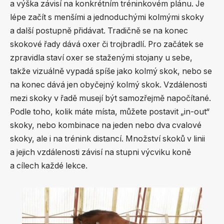
a výška závisí na konkrétním tréninkovém plánu. Je
lépe začít s menšími a jednoduchými kolmými skoky
a další postupně přidávat. Tradičně se na konec
skokové řady dává oxer či trojbradlí. Pro začátek se
zpravidla staví oxer se staženými stojany u sebe,
takže vizuálně vypadá spíše jako kolmý skok, nebo se
na konec dává jen obyčejný kolmý skok. Vzdálenosti
mezi skoky v řadě musejí být samozřejmě napočítané.
Podle toho, kolik máte místa, můžete postavit „in-out“
skoky, nebo kombinace na jeden nebo dva cvalové
skoky, ale i na trénink distancí. Množství skoků v linii
a jejich vzdálenosti závisí na stupni výcviku koně
a cílech každé lekce.