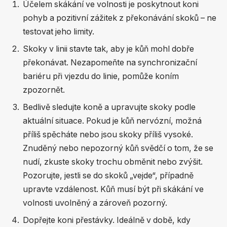
Účelem skákání ve volnosti je poskytnout koni
pohyb a pozitivní zážitek z překonávání skoků – ne
testovat jeho limity.
Skoky v linii stavte tak, aby je kůň mohl dobře
překonávat. Nezapomeňte na synchronizační
bariéru při vjezdu do linie, pomůže koním
zpozornět.
Bedlivě sledujte koně a upravujte skoky podle
aktuální situace. Pokud je kůň nervózní, možná
příliš spěcháte nebo jsou skoky příliš vysoké.
Znuděný nebo nepozorný kůň svědčí o tom, že se
nudí, zkuste skoky trochu obměnit nebo zvýšit.
Pozorujte, jestli se do skoků „vejde“, případně
upravte vzdálenost. Kůň musí být při skákání ve
volnosti uvolněný a zároveň pozorný.
Dopřejte koni přestávky. Ideálně v době, kdy