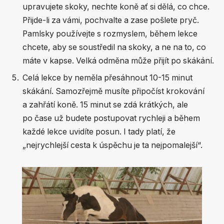
upravujete skoky, nechte koně ať si dělá, co chce.
Přijde-li za vámi, pochvalte a zase pošlete pryč.
Pamlsky používejte s rozmyslem, během lekce
chcete, aby se soustředil na skoky, a ne na to, co
máte v kapse. Velká odměna může přijít po skákání.
Celá lekce by neměla přesáhnout 10-15 minut
skákání. Samozřejmě musíte připočíst krokování
a zahřátí koně. 15 minut se zdá krátkých, ale
po čase už budete postupovat rychleji a během
každé lekce uvidíte posun. I tady platí, že
„nejrychlejší cesta k úspěchu je ta nejpomalejší“.