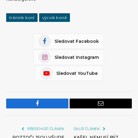
trénink koní
výcvik koně
Sledovat Facebook
Sledovat Instagram
Sledovat YouTube
Facebook
Email
PŘEDCHOZÍ ČLÁNEK
DALŠÍ ČLÁNEK
ROZTOČI JSOU VŠUDE
KAŠEL NEMUSÍ BÝT