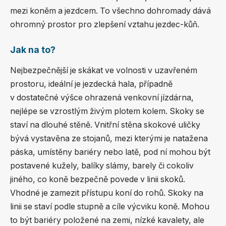
mezi koněm a jezdcem. To všechno dohromady dává
ohromný prostor pro zlepšení vztahu jezdec-kůň.
Jak na to?
Nejbezpečnější je skákat ve volnosti v uzavřeném
prostoru, ideální je jezdecká hala, případně
v dostatečné výšce ohrazená venkovní jízdárna,
nejlépe se vzrostlým živým plotem kolem. Skoky se
staví na dlouhé stěně. Vnitřní stěna skokové uličky
bývá vystavěna ze stojanů, mezi kterými je natažena
páska, umístěny bariéry nebo latě, pod ní mohou být
postavené kužely, balíky slámy, barely či cokoliv
jiného, co koně bezpečně povede v linii skoků.
Vhodné je zamezit přístupu koní do rohů. Skoky na
linii se staví podle stupně a cíle výcviku koně. Mohou
to být bariéry položené na zemi, nízké kavalety, ale