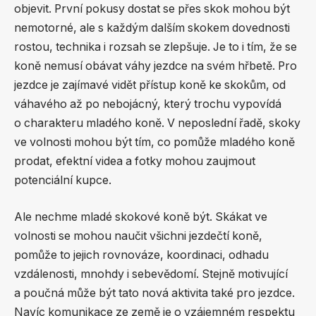
objevit. První pokusy dostat se přes skok mohou být
nemotorné, ale s každým dalším skokem dovednosti
rostou, technika i rozsah se zlepšuje. Je to i tím, že se
koně nemusí obávat váhy jezdce na svém hřbetě. Pro
jezdce je zajímavé vidět přístup koně ke skokům, od
váhavého až po nebojácný, který trochu vypovídá
o charakteru mladého koně. V neposlední řadě, skoky
ve volnosti mohou být tím, co pomůže mladého koně
prodat, efektní videa a fotky mohou zaujmout
potenciální kupce.
Ale nechme mladé skokové koně být. Skákat ve
volnosti se mohou naučit všichni jezdečtí koně,
pomůže to jejich rovnováze, koordinaci, odhadu
vzdálenosti, mnohdy i sebevědomí. Stejně motivující
a poučná může být tato nová aktivita také pro jezdce.
Navíc komunikace ze země je o vzájemném respektu