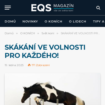
DOMŮ
NOVINKY
O KONÍCH
O LIDECH
TIPY 
Domů
»
O KONÍCH
»
Svět koní
»
SKÁKÁNÍ VE VOLNOSTI PRO KAŽDÉHO!
SKÁKÁNÍ VE VOLNOSTI
PRO KAŽDÉHO!
19. ledna 2025
171
Zobrazení