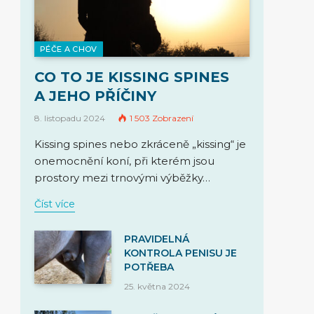
PÉČE A CHOV
CO TO JE KISSING SPINES
A JEHO PŘÍČINY
8. listopadu 2024
1 503
Zobrazení
Kissing spines nebo zkráceně „kissing“ je
onemocnění koní, při kterém jsou
prostory mezi trnovými výběžky…
Číst více
PRAVIDELNÁ
KONTROLA PENISU JE
POTŘEBA
25. května 2024