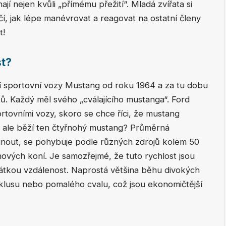
í nejen kvůli „přímému přežití“. Mladá zvířata si
učí, jak lépe manévrovat a reagovat na ostatní členy
t!
t?
 sportovní vozy Mustang od roku 1964 a za tu dobu
zů. Každý měl svého „cválajícího mustanga“. Ford
rtovními vozy, skoro se chce říci, že mustang
e ale běží ten čtyřnohý mustang? Průměrná
inout, se pohybuje podle různých zdrojů kolem 50
ihových koní. Je samozřejmé, že tuto rychlost jsou
rátkou vzdálenost. Naprostá většina běhu divokých
ě klusu nebo pomalého cvalu, což jsou ekonomičtější