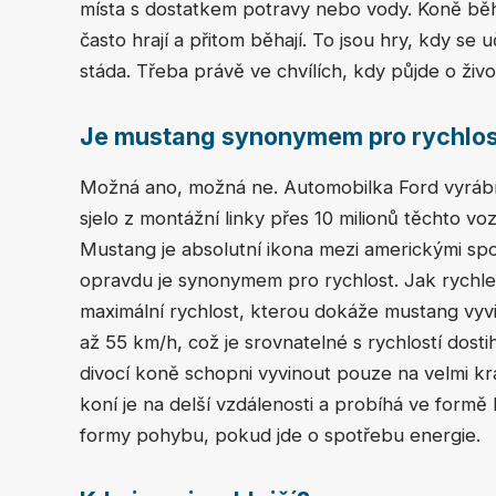
místa s dostatkem potravy nebo vody. Koně běhaj
často hrají a přitom běhají. To jsou hry, kdy se 
stáda. Třeba právě ve chvílích, kdy půjde o živo
Je mustang synonymem pro rychlos
Možná ano, možná ne. Automobilka Ford vyrábí
sjelo z montážní linky přes 10 milionů těchto vo
Mustang je absolutní ikona mezi americkými spo
opravdu je synonymem pro rychlost. Jak rychl
maximální rychlost, kterou dokáže mustang vyv
až 55 km/h, což je srovnatelné s rychlostí dost
divocí koně schopni vyvinout pouze na velmi k
koní je na delší vzdálenosti a probíhá ve form
formy pohybu, pokud jde o spotřebu energie.