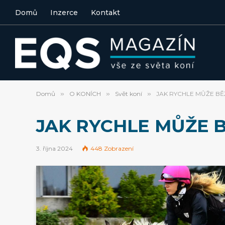
Domů
Inzerce
Kontakt
Domů
»
O KONÍCH
»
Svět koní
»
JAK RYCHLE MŮŽE BĚ
JAK RYCHLE MŮŽE 
3. října 2024
448
Zobrazení