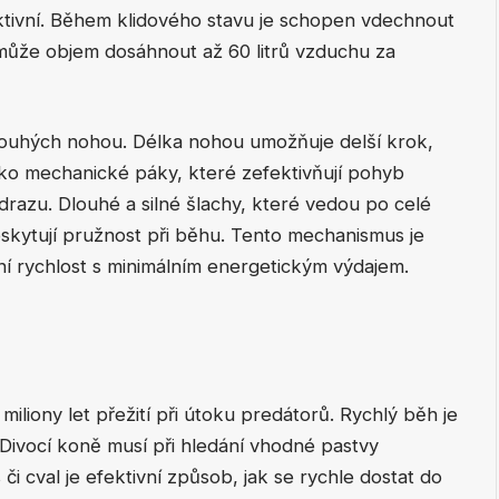
ktivní. Během klidového stavu je schopen vdechnout
u může objem dosáhnout až 60 litrů vzduchu za
dlouhých nohou. Délka nohou umožňuje delší krok,
jako mechanické páky, které zefektivňují pohyb
odrazu. Dlouhé a silné šlachy, které vedou po celé
skytují pružnost při běhu. Tento mechanismus je
í rychlost s minimálním energetickým výdajem.
liony let přežití při útoku predátorů. Rychlý běh je
. Divocí koně musí při hledání vhodné pastvy
 či cval je efektivní způsob, jak se rychle dostat do