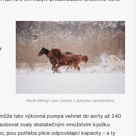
á!
y
Koně běhají i pro radost z pohybu samotného.
u může tato výkonná pumpa vehnat do aorty až 240
ásobovat svaly dostatečným množstvím kyslíku
ici, jsou potřeba plíce odpovídající kapacity – a ty