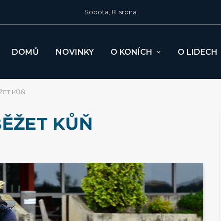
Sobota, 8. srpna
DOMŮ
NOVINKY
O KONÍCH
O LIDECH
ŽET KŮŇ
BĚŽET KŮŇ