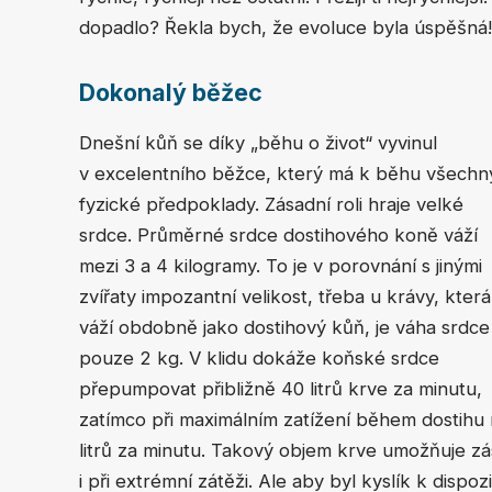
dopadlo? Řekla bych, že evoluce byla úspěšn
Dokonalý běžec
Dnešní kůň se díky „běhu o život“ vyvinul
v excelentního běžce, který má k běhu všechn
fyzické předpoklady. Zásadní roli hraje velké
srdce. Průměrné srdce dostihového koně váží
mezi 3 a 4 kilogramy. To je v porovnání s jinými
zvířaty impozantní velikost, třeba u krávy, která
váží obdobně jako dostihový kůň, je váha srdce
pouze 2 kg. V klidu dokáže koňské srdce
přepumpovat přibližně 40 litrů krve za minutu,
zatímco při maximálním zatížení během dostih
litrů za minutu. Takový objem krve umožňuje z
i při extrémní zátěži. Ale aby byl kyslík k dispoz