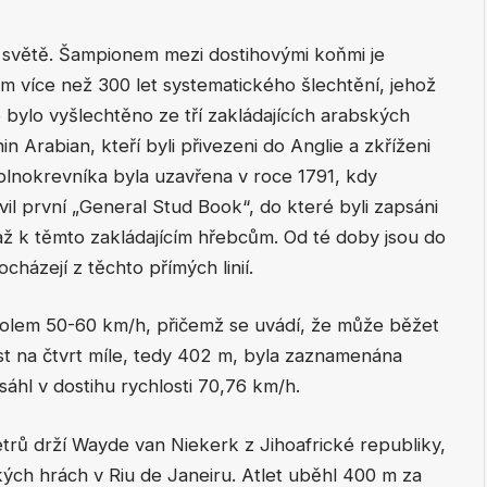
na světě. Šampionem mezi dostihovými koňmi je
m více než 300 let systematického šlechtění, jehož
o bylo vyšlechtěno ze tří zakládajících arabských
 Arabian, kteří byli přivezeni do Anglie a zkříženi
 plnokrevníka byla uzavřena v roce 1791, kdy
l první „General Stud Book“, do které byli zapsáni
 k těmto zakládajícím hřebcům. Od té doby jsou do
házejí z těchto přímých linií.
 kolem 50-60 km/h, přičemž se uvádí, že může běžet
st na čtvrt míle, tedy 402 m, byla zaznamenána
hl v dostihu rychlosti 70,76 km/h.
trů drží Wayde van Niekerk z Jihoafrické republiky,
kých hrách v Riu de Janeiru. Atlet uběhl 400 m za