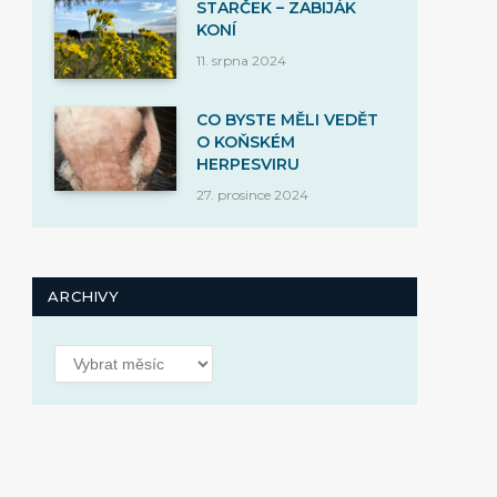
STARČEK – ZABIJÁK
KONÍ
11. srpna 2024
CO BYSTE MĚLI VEDĚT
O KOŇSKÉM
HERPESVIRU
27. prosince 2024
ARCHIVY
Archivy