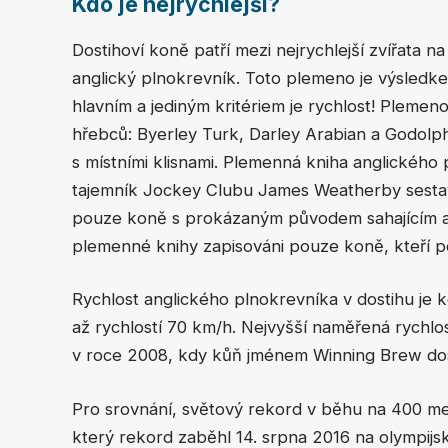
Kdo je nejrychlejší?
Dostihoví koně patří mezi nejrychlejší zvířata 
anglický plnokrevník. Toto plemeno je výsledke
hlavním a jediným kritériem je rychlost! Plemen
hřebců: Byerley Turk, Darley Arabian a Godolphin
s místními klisnami. Plemenná kniha anglického
tajemník Jockey Clubu James Weatherby sestavi
pouze koně s prokázaným původem sahajícím až
plemenné knihy zapisováni pouze koně, kteří poc
Rychlost anglického plnokrevníka v dostihu je
až rychlostí 70 km/h. Nejvyšší naměřená rychlo
v roce 2008, kdy kůň jménem Winning Brew dosá
Pro srovnání, světový rekord v běhu na 400 me
který rekord zaběhl 14. srpna 2016 na olympijs