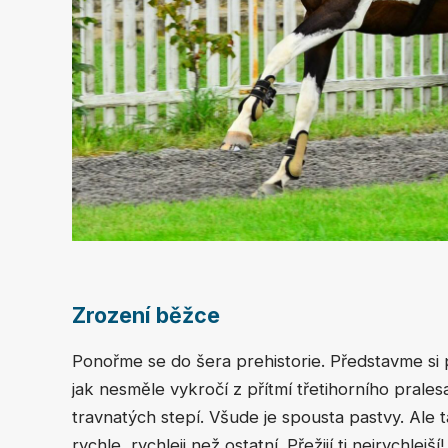
Zrození běžce
Ponořme se do šera prehistorie. Představme si pi
jak nesměle vykročí z přítmí třetihorního prale
travnatých stepí. Všude je spousta pastvy. Ale ta
rychle, rychleji než ostatní. Přežijí ti nejrychl