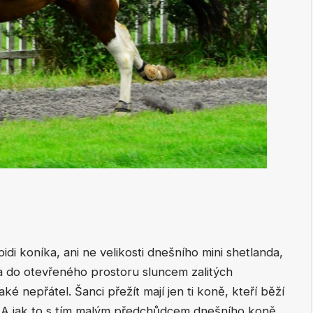
di koníka, ani ne velikosti dnešního mini shetlanda,
sa do otevřeného prostoru sluncem zalitých
ké nepřátel. Šanci přežít mají jen ti koně, kteří běží
ejší! A jak to s tím malým předchůdcem dnešního koně