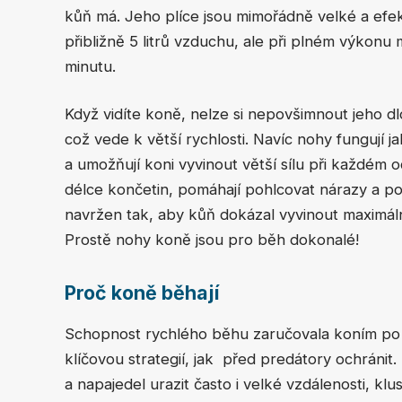
kůň má. Jeho plíce jsou mimořádně velké a efe
přibližně 5 litrů vzduchu, ale při plném výkon
minutu.
Když vidíte koně, nelze si nepovšimnout jeho 
což vede k větší rychlosti. Navíc nohy fungují 
a umožňují koni vyvinout větší sílu při každém 
délce končetin, pomáhají pohlcovat nárazy a po
navržen tak, aby kůň dokázal vyvinout maximáln
Prostě nohy koně jsou pro běh dokonalé!
Proč koně běhají
Schopnost rychlého běhu zaručovala koním po mi
klíčovou strategií, jak před predátory ochránit
a napajedel urazit často i velké vzdálenosti, klus