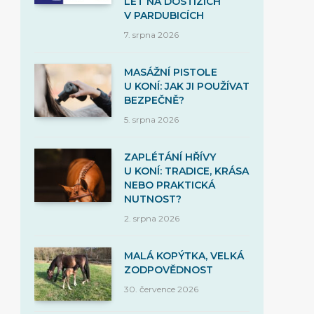
LET NA DOSTIZÍCH
V PARDUBICÍCH
7. srpna 2026
MASÁŽNÍ PISTOLE
U KONÍ: JAK JI POUŽÍVAT
BEZPEČNĚ?
5. srpna 2026
ZAPLÉTÁNÍ HŘÍVY
U KONÍ: TRADICE, KRÁSA
NEBO PRAKTICKÁ
NUTNOST?
2. srpna 2026
MALÁ KOPÝTKA, VELKÁ
ZODPOVĚDNOST
30. července 2026