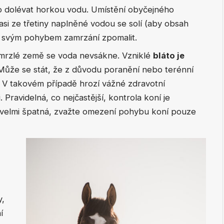
edlo dolévat horkou vodu. Umístění obyčejného
i ze třetiny naplněné vodou se solí (aby obsah
 svým pohybem zamrzání zpomalit.
zamrzlé země se voda nevsákne. Vzniklé
bláto je
ůže se stát, že z důvodu poranění nebo terénní
. V takovém případě hrozí vážné zdravotní
Pravidelná, co nejčastější, kontrola koní je
e velmi špatná, zvažte omezení pohybu koní pouze
y,
í