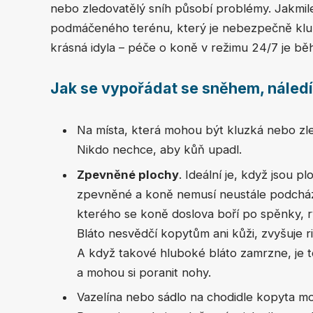
nebo zledovatělý sníh působí problémy. Jakmile
podmáčeného terénu, který je nebezpečně klu
krásná idyla – péče o koně v režimu 24/7 je bě
Jak se vypořádat se sněhem, náled
Na místa, která mohou být kluzká nebo zl
Nikdo nechce, aby kůň upadl.
Zpevněné plochy
. Ideální je, když jsou p
zpevněné a koně nemusí neustále podchá
kterého se koně doslova boří po spěnky, 
Bláto nesvědčí kopytům ani kůži, zvyšuje r
A když takové hluboké bláto zamrzne, je to
a mohou si poranit nohy.
Vazelína nebo sádlo na chodidle kopyta m