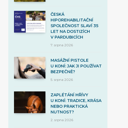
ČESKÁ
HIPOREHABILITAČNÍ
SPOLEČNOST SLAVÍ 35
LET NA DOSTIZÍCH
V PARDUBICÍCH
7. srpna 2026
MASÁŽNÍ PISTOLE
U KONÍ: JAK JI POUŽÍVAT
BEZPEČNĚ?
5. srpna 2026
ZAPLÉTÁNÍ HŘÍVY
U KONÍ: TRADICE, KRÁSA
NEBO PRAKTICKÁ
NUTNOST?
2. srpna 2026