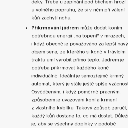
deky. Třeba u zapínání pod břichem hrozí
u volného popruhu, že si v něm při válení
kůň zachytí nohu.
Přikrmování jádrem
může dodat koním
potřebnou energii „na topení“ v mrazech,
i když obecně je považováno za lepší navý
objem sena, ze kterého si koně v trávícím
traktu umí vyrobit přímo teplo. Jádrem je
potřeba přikrmovat každého koně
individuálně. Ideální je samozřejmě krmný
automat, který je stále ještě spíše vzácnost
Osvědčeným, i když poměrně pracným,
způsobem je uvazování koní a krmení
z vlastního kyblíku. Takový způsob zaručí,
každý kůň dostane to, co má dostat. Důlež
je, aby se všechny doplňky v podobě