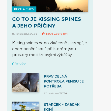
PÉČE A CHOV
CO TO JE KISSING SPINES
A JEHO PŘÍČINY
8. listopadu 2024
1 506
Zobrazení
Kissing spines nebo zkráceně „kissing“ je
onemocnění koní, při kterém jsou
prostory mezi trnovými výběžky…
Číst více
PRAVIDELNÁ
KONTROLA PENISU JE
POTŘEBA
25. května 2024
STARČEK – ZABIJÁK
KONÍ