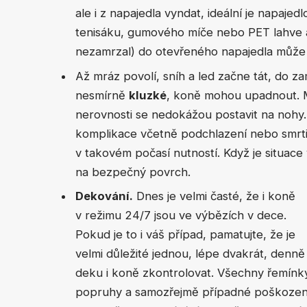
ale i z napajedla vyndat, ideální je napaj
tenisáku, gumového míče nebo PET lahve as
nezamrzal) do otevřeného napajedla může
Až mráz povolí, sníh a led začne tát, do 
nesmírně
kluzké
, koně mohou upadnout. M
nerovnosti se nedokážou postavit na nohy
komplikace včetně podchlazení nebo smrti. 
v takovém počasí nutností. Když je situac
na bezpečný povrch.
Dekování.
Dnes je velmi časté, že i koně
v režimu 24/7 jsou ve výbězích v dece.
Pokud je to i váš případ, pamatujte, že je
velmi důležité jednou, lépe dvakrát, denně
deku i koně zkontrolovat. Všechny řemínk
popruhy a samozřejmě případné poškozen