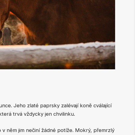
unce. Jeho zlaté paprsky zalévají koně cválající
erá trvá vždycky jen chvilinku.
b v něm jim nečiní žádné potíže. Mokrý, přemrzlý