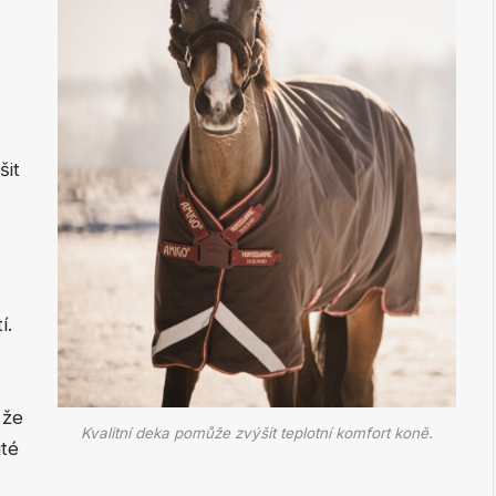
šit
í.
 že
Kvalitní deka pomůže zvýšit teplotní komfort koně.
ité