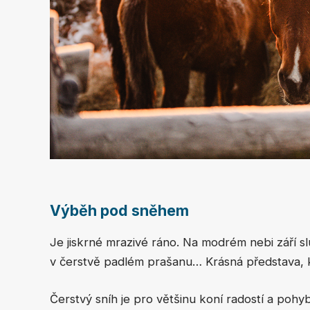
Výběh pod sněhem
Je jiskrné mrazivé ráno. Na modrém nebi září sl
v čerstvě padlém prašanu… Krásná představa, kt
Čerstvý sníh je pro většinu koní radostí a pohy