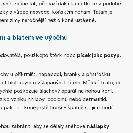
 sníh začne tát, přichází další komplikace v podobě
zký a vůbec nesvědčí koňským nohám. Tatam je
hem zimy náročnější než o koně ustájené.
ím a blátem ve výběhu
edovatělá, používejte štěrk nebo
písek jako posyp
.
lochy u příkrmišť, napajedel, branky a přístřešku
zet hlubokým rozšlapaným blátem. Měkké bláto, do
rychle poškozuje šlachový aparát na nohou koní.
iziko vzniku hniloby, podlomů nebo dermatitid.
 pak pro koně ještě horší – špatně se jim chodí
ohou zabránit, aby se dělaly sněhové
nášlapky
.