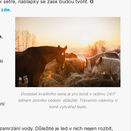
uk setře, nášlapky se zase budou tvořit.
O
 zde.
a
,
si
Dostatek kvalitního sena je pro koně v režimu 24/7
během zimního období důležité. Trávením vlákniny si
ní
koně vytvářejí teplo.
mrzání vody. Důležité je led v nich nejen rozbít,