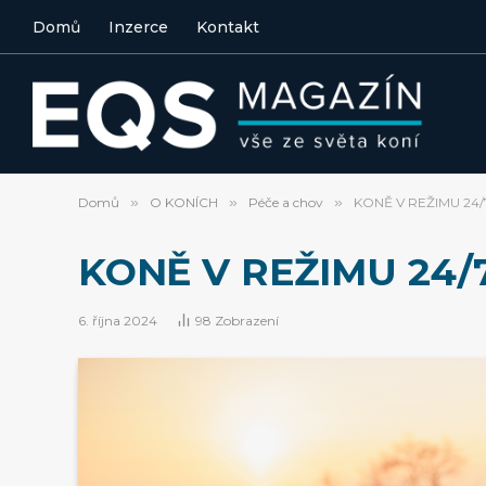
Domů
Inzerce
Kontakt
Domů
»
O KONÍCH
»
Péče a chov
»
KONĚ V REŽIMU 24/
KONĚ V REŽIMU 24/7
6. října 2024
98
Zobrazení