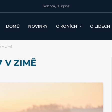
Sobota, 8. srpna
DOMŮ
NOVINKY
O KONÍCH
O LIDECH
7 V ZIMĚ
 V ZIMĚ