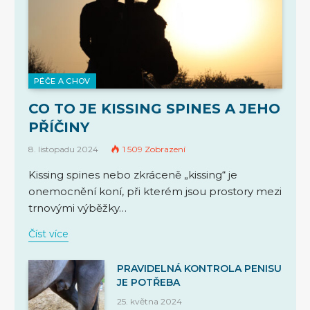
PÉČE A CHOV
CO TO JE KISSING SPINES A JEHO
PŘÍČINY
8. listopadu 2024
1 509
Zobrazení
Kissing spines nebo zkráceně „kissing“ je
onemocnění koní, při kterém jsou prostory mezi
trnovými výběžky…
Číst více
PRAVIDELNÁ KONTROLA PENISU
JE POTŘEBA
25. května 2024