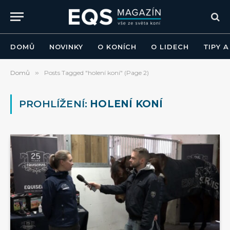
DOMŮ
NOVINKY
O KONÍCH
O LIDECH
TIPY 
Domů
»
Posts Tagged "holení koní" (Page 2)
PROHLÍŽENÍ:
HOLENÍ KONÍ