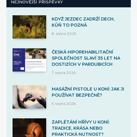
NEJNOVĚJŠÍ PŘÍSPĚVKY
KDYŽ JEZDEC ZADRŽÍ DECH,
KŮŇ TO POZNÁ
8. srpna 2026
ČESKÁ HIPOREHABILITAČNÍ
SPOLEČNOST SLAVÍ 35 LET NA
DOSTIZÍCH V PARDUBICÍCH
7. srpna 2026
MASÁŽNÍ PISTOLE U KONÍ: JAK JI
POUŽÍVAT BEZPEČNĚ?
5. srpna 2026
ZAPLÉTÁNÍ HŘÍVY U KONÍ:
TRADICE, KRÁSA NEBO
PRAKTICKÁ NUTNOST?