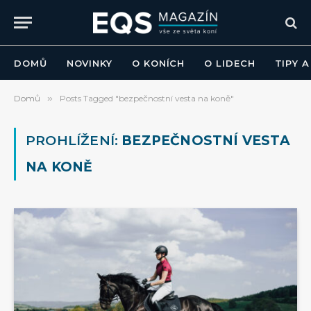
DOMŮ
NOVINKY
O KONÍCH
O LIDECH
TIPY 
Domů
»
Posts Tagged "bezpečnostní vesta na koně"
PROHLÍŽENÍ:
BEZPEČNOSTNÍ VESTA
NA KONĚ