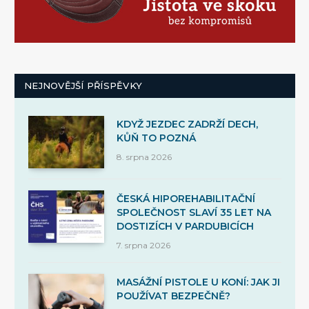
NEJNOVĚJŠÍ PŘÍSPĚVKY
KDYŽ JEZDEC ZADRŽÍ DECH,
KŮŇ TO POZNÁ
8. srpna 2026
ČESKÁ HIPOREHABILITAČNÍ
SPOLEČNOST SLAVÍ 35 LET NA
DOSTIZÍCH V PARDUBICÍCH
7. srpna 2026
MASÁŽNÍ PISTOLE U KONÍ: JAK JI
POUŽÍVAT BEZPEČNĚ?