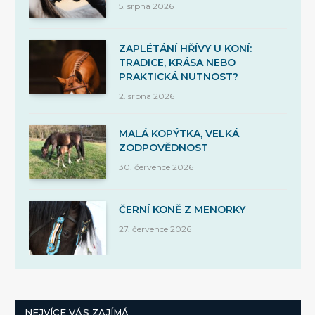
5. srpna 2026
ZAPLÉTÁNÍ HŘÍVY U KONÍ:
TRADICE, KRÁSA NEBO
PRAKTICKÁ NUTNOST?
2. srpna 2026
MALÁ KOPÝTKA, VELKÁ
ZODPOVĚDNOST
30. července 2026
ČERNÍ KONĚ Z MENORKY
27. července 2026
NEJVÍCE VÁS ZAJÍMÁ