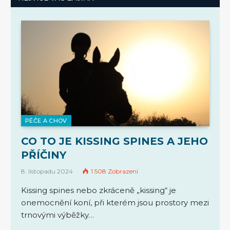
PÉČE A CHOV
CO TO JE KISSING SPINES A JEHO
PŘÍČINY
8. listopadu 2024
1 508
Zobrazení
Kissing spines nebo zkráceně „kissing“ je
onemocnění koní, při kterém jsou prostory mezi
trnovými výběžky…