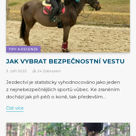
TIPY A RECENZE
JAK VYBRAT BEZPEČNOSTNÍ VESTU
3. září 2022
24
Zobrazení
Jezdectví je statisticky vyhodnocováno jako jeden
z nejnebezpečnějších sportů vůbec. Ke zraněním
dochází jak při péči o koně, tak především…
Číst více