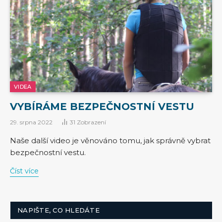
VIDEA
VYBÍRÁME BEZPEČNOSTNÍ VESTU
29. srpna 2022
31
Zobrazení
Naše další video je věnováno tomu, jak správně vybrat
bezpečnostní vestu.
Číst více
NAPIŠTE, CO HLEDÁTE