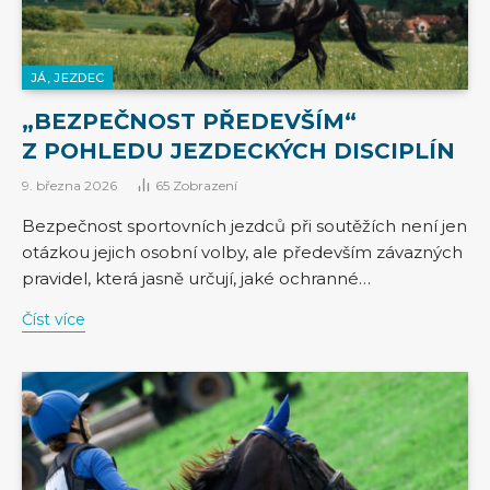
JÁ, JEZDEC
„BEZPEČNOST PŘEDEVŠÍM“
Z POHLEDU JEZDECKÝCH DISCIPLÍN
9. března 2026
65
Zobrazení
Bezpečnost sportovních jezdců při soutěžích není jen
otázkou jejich osobní volby, ale především závazných
pravidel, která jasně určují, jaké ochranné…
Číst více