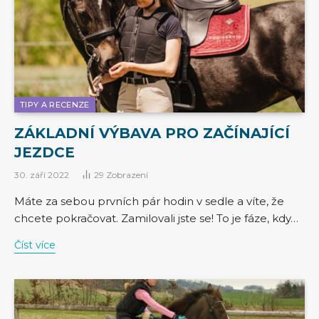
TIPY A RECENZE
ZÁKLADNÍ VÝBAVA PRO ZAČÍNAJÍCÍ
JEZDCE
30. září 2022
29
Zobrazení
Máte za sebou prvních pár hodin v sedle a víte, že
chcete pokračovat. Zamilovali jste se! To je fáze, kdy…
Číst více