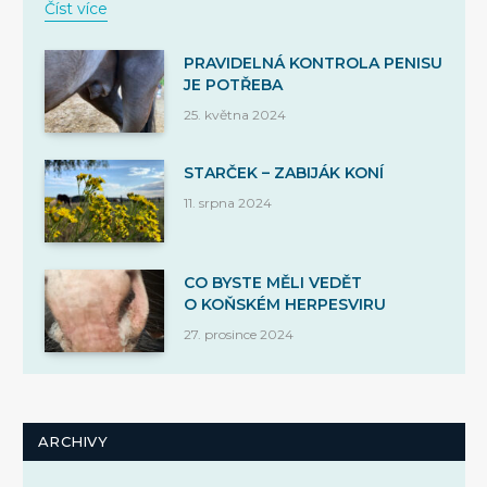
Číst více
PRAVIDELNÁ KONTROLA PENISU
JE POTŘEBA
25. května 2024
STARČEK – ZABIJÁK KONÍ
11. srpna 2024
CO BYSTE MĚLI VEDĚT
O KOŇSKÉM HERPESVIRU
27. prosince 2024
ARCHIVY