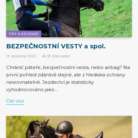
TIPY A RECENZE
BEZPEČNOSTNÍ VESTY a spol.
13. prosince 2022
59
Zobrazení
Chránič páteře, bezpečnostní vesta, nebo airbag? Na
první pohled zdánlivě stejné, ale z hlediska ochrany
nesrovnatelné. Jezdectví je statisticky
vyhodnocováno jako…
Číst více