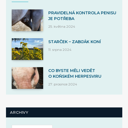
PRAVIDELNÁ KONTROLA PENISU
JE POTŘEBA
25. května 2024
STARČEK – ZABIJÁK KONÍ
11. srpna 2024
CO BYSTE MĚLI VEDĚT
O KOŇSKÉM HERPESVIRU
27. prosince 2024
ARCHIVY
Archivy