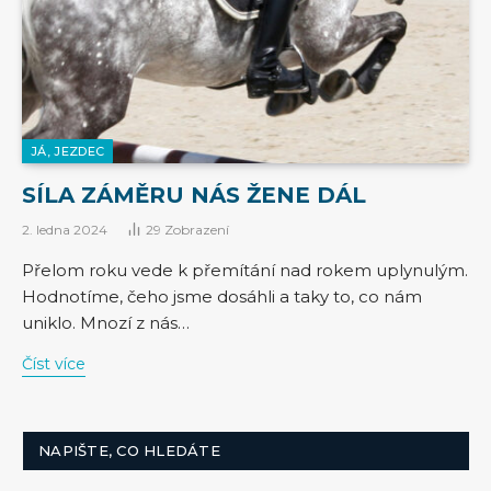
JÁ, JEZDEC
SÍLA ZÁMĚRU NÁS ŽENE DÁL
2. ledna 2024
29
Zobrazení
Přelom roku vede k přemítání nad rokem uplynulým.
Hodnotíme, čeho jsme dosáhli a taky to, co nám
uniklo. Mnozí z nás…
Číst více
NAPIŠTE, CO HLEDÁTE