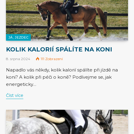
JÁ, JEZDEC
KOLIK KALORIÍ SPÁLÍTE NA KONI
8. srpna 2024
111
Zobrazení
Napadlo vás někdy, kolik kalorií spálíte při jízdě na
koni? A kolik při péči o koně? Podívejme se, jak
energeticky…
Číst více