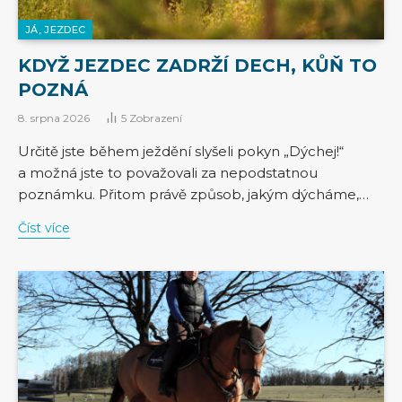
JÁ, JEZDEC
KDYŽ JEZDEC ZADRŽÍ DECH, KŮŇ TO
POZNÁ
8. srpna 2026
5
Zobrazení
Určitě jste během ježdění slyšeli pokyn „Dýchej!“
a možná jste to považovali za nepodstatnou
poznámku. Přitom právě způsob, jakým dýcháme,…
Číst více