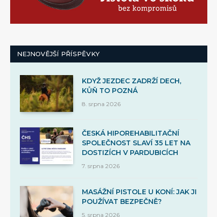
NEJNOVĚJŠÍ PŘÍSPĚVKY
KDYŽ JEZDEC ZADRŽÍ DECH,
KŮŇ TO POZNÁ
8. srpna 2026
ČESKÁ HIPOREHABILITAČNÍ
SPOLEČNOST SLAVÍ 35 LET NA
DOSTIZÍCH V PARDUBICÍCH
7. srpna 2026
MASÁŽNÍ PISTOLE U KONÍ: JAK JI
POUŽÍVAT BEZPEČNĚ?
5. srpna 2026