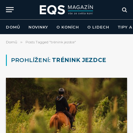
DOMŮ
NOVINKY
O KONÍCH
O LIDECH
TIPY 
Domů
»
Posts Tagged "trénink jezdce"
PROHLÍŽENÍ:
TRÉNINK JEZDCE