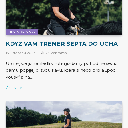
TIPY A RECENZE
KDYŽ VÁM TRENÉR ŠEPTÁ DO UCHA
14. listopadu 2024
24
Zobrazení
Určitě jste již zahlédli v rohu jízdárny pohodlně sedící
dámu popíjející svou kávu, která si něco brblá „pod
vousy“ a na…
Číst více