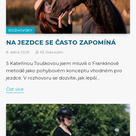
ROZHOVORY
NA JEZDCE SE ČASTO ZAPOMÍNÁ
8. ledna 2025
63
Zobrazení
S Kateřinou Touškovou jsem mluvili o Franklinově
metodě jako pohybovém konceptu vhodném pro
jezdce. V rozhovoru se dozvíte, jak lepší…
Číst více