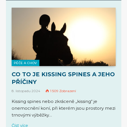
PÉČE A CHOV
CO TO JE KISSING SPINES A JEHO
PŘÍČINY
8. listopadu 2024
1 509
Zobrazení
Kissing spines nebo zkráceně „kissing“ je
onemocnění koní, při kterém jsou prostory mezi
trnovými výběžky…
Číst více