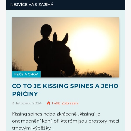
NEJVÍCE VÁS ZAJÍMÁ
PÉČE A CHOV
CO TO JE KISSING SPINES A JEHO
PŘÍČINY
8. listopadu 2024
1 498
Zobrazení
Kissing spines nebo zkráceně „kissing“ je
onemocnění koní, při kterém jsou prostory mezi
trnovými výběžky…