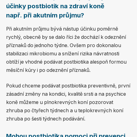
účinky postbiotik na zdraví koně
např. při akutním průjmu?
Při akutním průjmu bývá nástup účinku poměrně
rychlý, obecně by se dalo říci že dochází k odeznění
příznaků do jednoho týdne. Ovšem pro dokonalou
stabilizaci mikrobiomu a snížení rizika návratnosti
obtíží je vhodné podávat postbiotika alespoň formou
měsíční kúry i po odeznění příznaků.
Pokud chceme podávat postbiotika preventivně, první
zásadní změny na kondici, kvalitě srsti a na psychice
koně můžeme u plnokrevných koní pozorovat
zhruba po čtyřech týdnech a u teplokrevných koní
zhruba po šesti týdnech podávání.
Mohou postbiotika pomoci při prevenci