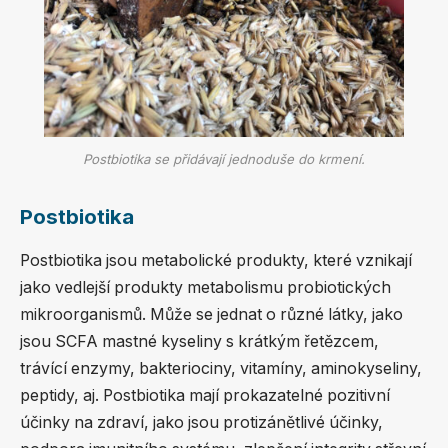
Postbiotika se přidávají jednoduše do krmení.
Postbiotika
Postbiotika jsou metabolické produkty, které vznikají
jako vedlejší produkty metabolismu probiotických
mikroorganismů. Může se jednat o různé látky, jako
jsou SCFA mastné kyseliny s krátkým řetězcem,
trávící enzymy, bakteriociny, vitamíny, aminokyseliny,
peptidy, aj. Postbiotika mají prokazatelné pozitivní
účinky na zdraví, jako jsou protizánětlivé účinky,