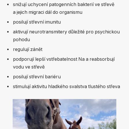
snižují uchycení patogenních bakterií ve střevě
a jejich migraci dál do organismu
posilují střevní imunitu
aktivují neurotransmitery důležité pro psychickou
pohodu
regulují zánět
podporují lepší vstřebatelnost Na a reabsorbují
vodu ve střevě
posilují střevní bariéru
stimulují aktivitu hladkého svalstva tlustého střeva