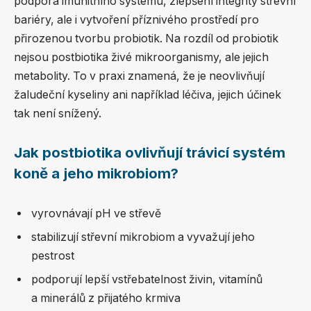
podpora imunitního systému, zlepšení integrity střevní
bariéry, ale i vytvoření příznivého prostředí pro
přirozenou tvorbu probiotik. Na rozdíl od probiotik
nejsou postbiotika živé mikroorganismy, ale jejich
metabolity. To v praxi znamená, že je neovlivňují
žaludeční kyseliny ani například léčiva, jejich účinek
tak není snížený.
Jak postbiotika ovlivňují trávicí systém
koně a jeho mikrobiom?
vyrovnávají pH ve střevě
stabilizují střevní mikrobiom a vyvažují jeho
pestrost
podporují lepší vstřebatelnost živin, vitamínů
a minerálů z přijatého krmiva