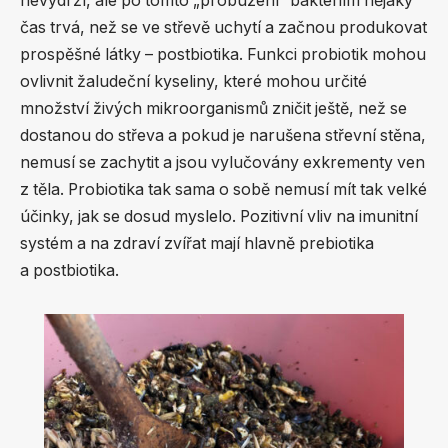
nevydrží, ale po tomto „probuzení“ bakteriím nějaký
čas trvá, než se ve střevě uchytí a začnou produkovat
prospěšné látky – postbiotika. Funkci probiotik mohou
ovlivnit žaludeční kyseliny, které mohou určité
množství živých mikroorganismů zničit ještě, než se
dostanou do střeva a pokud je narušena střevní stěna,
nemusí se zachytit a jsou vylučovány exkrementy ven
z těla. Probiotika tak sama o sobě nemusí mít tak velké
účinky, jak se dosud myslelo. Pozitivní vliv na imunitní
systém a na zdraví zvířat mají hlavně prebiotika
a postbiotika.