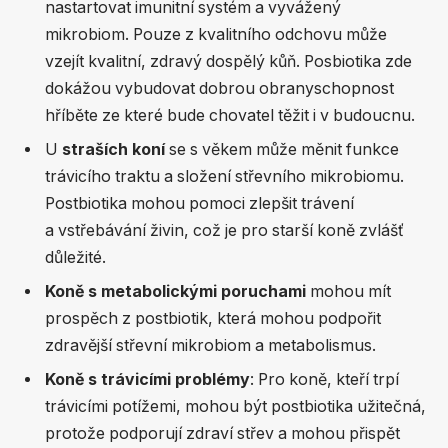
nastartovat imunitní systém a vyvážený
mikrobiom. Pouze z kvalitního odchovu může
vzejít kvalitní, zdravý dospělý kůň. Posbiotika zde
dokážou vybudovat dobrou obranyschopnost
hříběte ze které bude chovatel těžit i v budoucnu.
U
straších koní
se s věkem může měnit funkce
trávicího traktu a složení střevního mikrobiomu.
Postbiotika mohou pomoci zlepšit trávení
a vstřebávání živin, což je pro starší koně zvlášť
důležité.
Koně s metabolickými poruchami
mohou mít
prospěch z postbiotik, která mohou podpořit
zdravější střevní mikrobiom a metabolismus.
Koně s trávicími problémy
: Pro koně, kteří trpí
trávicími potížemi, mohou být postbiotika užitečná,
protože podporují zdraví střev a mohou přispět