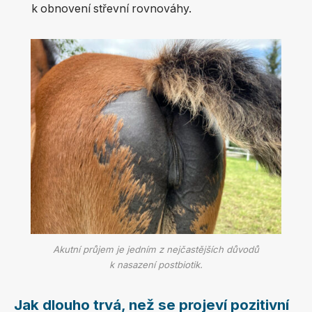
k obnovení střevní rovnováhy.
Akutní průjem je jedním z nejčastějších důvodů
k nasazení postbiotik.
Jak dlouho trvá, než se projeví pozitivní