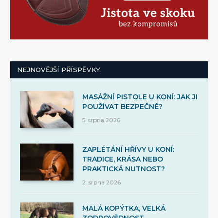
NEJNOVĚJŠÍ PŘÍSPĚVKY
MASÁŽNÍ PISTOLE U KONÍ: JAK JI
POUŽÍVAT BEZPEČNĚ?
5. srpna 2026
ZAPLÉTÁNÍ HŘÍVY U KONÍ:
TRADICE, KRÁSA NEBO
PRAKTICKÁ NUTNOST?
2. srpna 2026
MALÁ KOPÝTKA, VELKÁ
ZODPOVĚDNOST