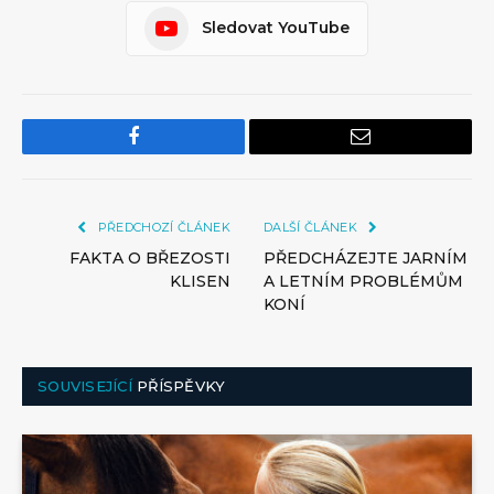
Sledovat YouTube
Facebook
Email
PŘEDCHOZÍ ČLÁNEK
DALŠÍ ČLÁNEK
FAKTA O BŘEZOSTI
PŘEDCHÁZEJTE JARNÍM
KLISEN
A LETNÍM PROBLÉMŮM
KONÍ
SOUVISEJÍCÍ
PŘÍSPĚVKY