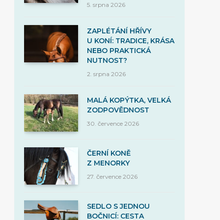
5. srpna 2026
ZAPLÉTÁNÍ HŘÍVY
U KONÍ: TRADICE, KRÁSA
NEBO PRAKTICKÁ
NUTNOST?
2. srpna 2026
MALÁ KOPÝTKA, VELKÁ
ZODPOVĚDNOST
30. července 2026
ČERNÍ KONĚ
Z MENORKY
27. července 2026
SEDLO S JEDNOU
BOČNICÍ: CESTA