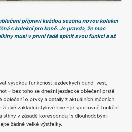
oblečení připraví každou sezónu novou kolekci
ěná s kolekcí pro koně. Je pravda, že moc
kiny musí v první řadě splnit svou funkci a až
vat vysokou funkčnost jezdeckých bund, vest,
hot – bez toho se dnešní jezdecké oblečení prstě
é oblečení o prvky a detaily z aktuálních módních
ží dvě základní stylové linie – je sportovně funkční
 a střihy v zásadě korespondují s dlouhodobými
jte žádné velké výstřelky.