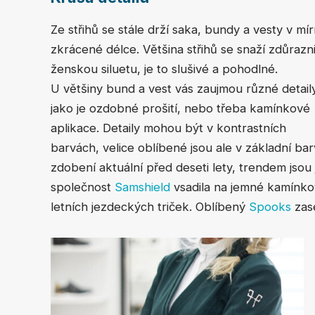
Ze střihů se stále drží saka, bundy a vesty v mí
zkrácené délce. Většina střihů se snaží zdůrazni
ženskou siluetu, je to slušivé a pohodlné.
U většiny bund a vest vás zaujmou různé detaily
jako je ozdobné prošití, nebo třeba kamínkové
aplikace. Detaily mohou být v kontrastních
barvách, velice oblíbené jsou ale v základní ba
zdobení aktuální před deseti lety, trendem jsou
společnost
Samshield
vsadila na jemné kamínkov
letních jezdeckých triček. Oblíbený
Spooks
zase