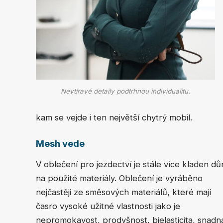
Nevtíravé detaily podtrhnou individualitu.
kam se vejde i ten největší chytrý mobil.
Mesh vede
V oblečení pro jezdectví je stále více kladen dů
na použité materiály. Oblečení je vyráběno
nejčastěji ze směsových materiálů, které mají
časro vysoké užitné vlastnosti jako je
nepromokavost, prodyšnost, bielasticita, snadn