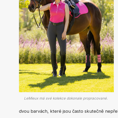
LeMieux má své kolekce dokonale propracované.
dvou barvách, které jsou často skutečně nepřeh