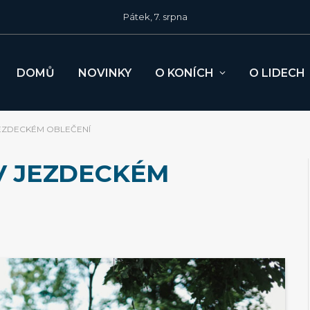
Pátek, 7. srpna
DOMŮ
NOVINKY
O KONÍCH
O LIDECH
JEZDECKÉM OBLEČENÍ
V JEZDECKÉM