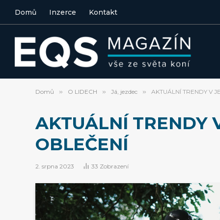
Domů
Inzerce
Kontakt
Domů
»
O LIDECH
»
Já, jezdec
»
AKTUÁLNÍ TRENDY V 
AKTUÁLNÍ TRENDY 
OBLEČENÍ
2. srpna 2023
33
Zobrazení