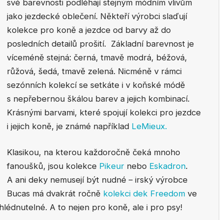
své barevnosti podléhají stejným módním vlivům
jako jezdecké oblečení. Někteří výrobci slaďují
kolekce pro koně a jezdce od barvy až do
posledních detailů prošití. Základní barevnost je
víceméně stejná: černá, tmavě modrá, béžová,
růžová, šedá, tmavě zelená. Nicméně v rámci
sezónních kolekcí se setkáte i v koňské módě
s nepřebernou škálou barev a jejich kombinací.
Krásnými barvami, které spojují kolekci pro jezdce
i jejich koně, je známé například
LeMieux.
Klasikou, na kterou každoročně čeká mnoho
fanoušků, jsou kolekce
Pikeur
nebo
Eskadron
.
A ani deky nemusejí být nudné – irský výrobce
Bucas má dvakrát ročně
kolekci dek Freedom
ve
lédnutelné. A to nejen pro koně, ale i pro psy!