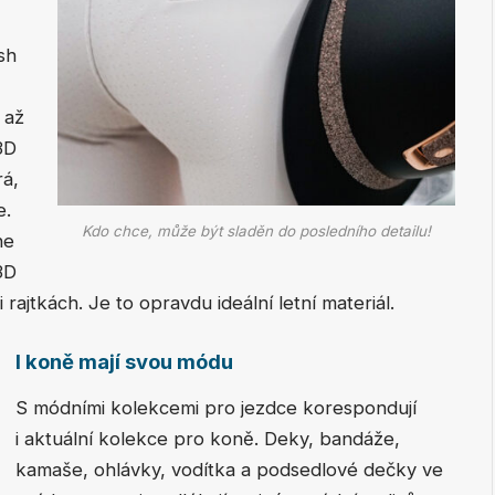
sh
 až
3D
rá,
e.
Kdo chce, může být sladěn do posledního detailu!
he
3D
rajtkách. Je to opravdu ideální letní materiál.
I koně mají svou módu
S módními kolekcemi pro jezdce korespondují
i aktuální kolekce pro koně. Deky, bandáže,
kamaše, ohlávky, vodítka a podsedlové dečky ve