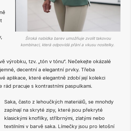
rně
t
,
Široká nabídka barev umožňuje zvolit takovou
kombinaci, která odpovídá přání a vkusu nositelky.
rvě výrobku, tzv. „tón v tónu“. Nečekejte okázalé
 jemné, decentní a elegantní prvky. Třeba
é aplikace, které elegantně zdobí její kolekci
 rád pracuje s kontrastními paspulkami.
Saka, často z lehoučkých materiálů, se mnohdy
zapínají na skryté zipy, které jsou překryté
klasickými knoflíky, stříbrnými, zlatými nebo
textilními v barvě saka. Límečky jsou pro letošní