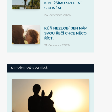
K BLÍŽŠÍMU SPOJENÍ
S KONĚM
24. července 2026
KŮŇ NEZLOBÍ. JEN NÁM
SVOU ŘEČÍ CHCE NĚCO
ŘÍCT.
21. července 2026
NEJVÍCE VÁS ZAJÍMÁ