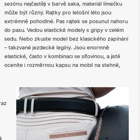
sezónu nejčastěji v barvě saka, materiál límečku
může být různý. Rajtky pro letošní léto jsou
extrémně pohodlné. Pas rajtek se posunul nahoru
do pasu. Vedou elastické modely s gripy v celém
sedu. Nebo zkuste model bez klasického zapínání
– takzvané jezdecké legíny. Jsou enormně
elastické, často v kombinaci se síťovinou, a jistě
oceníte i rozměrnou kapsu na mobil na stehně,
raz
á