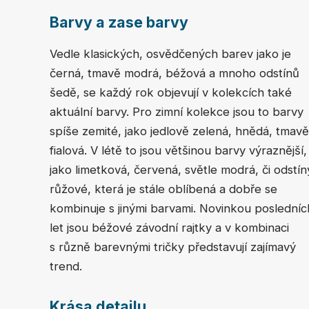
Barvy a zase barvy
Vedle klasických, osvědčených barev jako je
černá, tmavě modrá, béžová a mnoho odstínů
šedě, se každý rok objevují v kolekcích také
aktuální barvy. Pro zimní kolekce jsou to barvy
spíše zemité, jako jedlově zelená, hnědá, tmavě
fialová. V létě to jsou většinou barvy výraznější,
jako limetková, červená, světle modrá, či odstín
růžové, která je stále oblíbená a dobře se
kombinuje s jinými barvami. Novinkou posledníc
let jsou béžové závodní rajtky a v kombinaci
s různě barevnými tričky představují zajímavý
trend.
Krása detailu