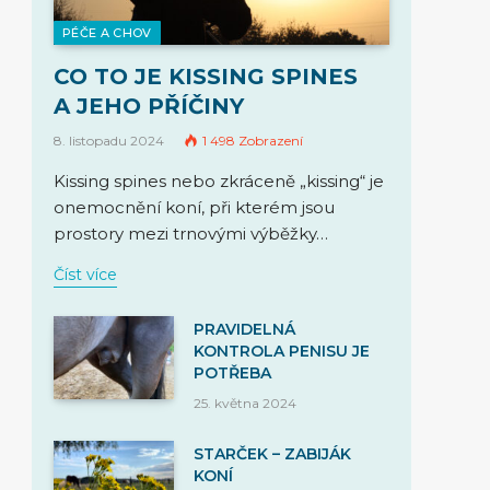
PÉČE A CHOV
CO TO JE KISSING SPINES
A JEHO PŘÍČINY
8. listopadu 2024
1 498
Zobrazení
Kissing spines nebo zkráceně „kissing“ je
onemocnění koní, při kterém jsou
prostory mezi trnovými výběžky…
Číst více
PRAVIDELNÁ
KONTROLA PENISU JE
POTŘEBA
25. května 2024
STARČEK – ZABIJÁK
KONÍ