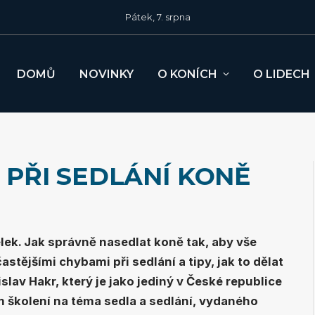
Pátek, 7. srpna
DOMŮ
NOVINKY
O KONÍCH
O LIDECH
 PŘI SEDLÁNÍ KONĚ
lek. Jak správně nasedlat koně tak, aby vše
astějšími chybami při sedlání a tipy, jak to dělat
islav Hakr, který je jako jediný v České republice
m školení na téma sedla a sedlání, vydaného