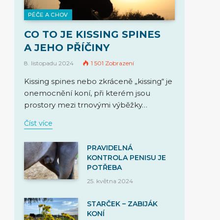
PÉČE A CHOV
CO TO JE KISSING SPINES
A JEHO PŘÍČINY
8. listopadu 2024
1 501
Zobrazení
Kissing spines nebo zkráceně „kissing“ je
onemocnění koní, při kterém jsou
prostory mezi trnovými výběžky…
Číst více
PRAVIDELNÁ
KONTROLA PENISU JE
POTŘEBA
25. května 2024
STARČEK – ZABIJÁK
KONÍ