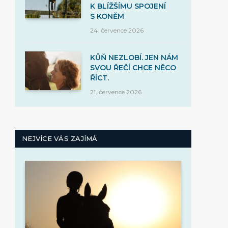
K BLÍŽŠÍMU SPOJENÍ
S KONĚM
24. července 2026
KŮŇ NEZLOBÍ. JEN NÁM
SVOU ŘEČÍ CHCE NĚCO
ŘÍCT.
21. července 2026
NEJVÍCE VÁS ZAJÍMÁ