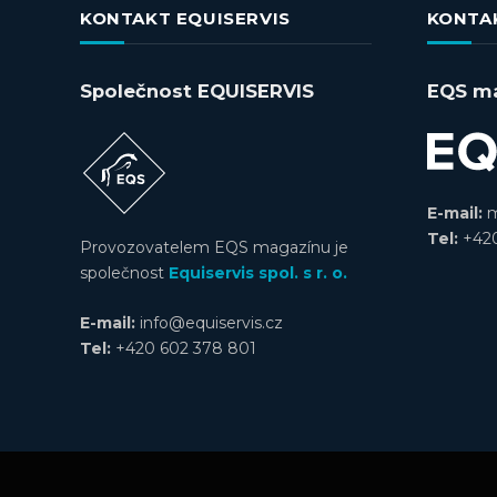
KONTAKT EQUISERVIS
KONTA
Společnost EQUISERVIS
EQS m
E-mail:
m
Tel:
+420
Provozovatelem EQS magazínu je
společnost
Equiservis spol. s r. o.
E-mail:
info@equiservis.cz
Tel:
+420 602 378 801