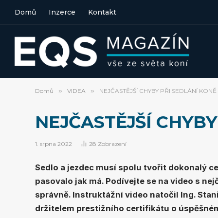
Domů
Inzerce
Kontakt
Domů
»
VIDEA
»
NEJČASTĚJŠÍ CHYBY PŘI SEDLÁNÍ KONĚ
NEJČASTĚJŠÍ CHYBY
1. srpna 2022
28
Zobrazení
Sedlo a jezdec musí spolu tvořit dokonalý ce
pasovalo jak má. Podívejte se na video s nejč
správně. Instruktážní video natočil Ing. Stan
držitelem prestižního certifikátu o úspěšné