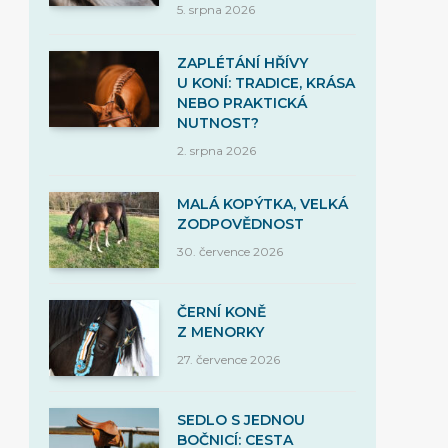
5. srpna 2026
ZAPLÉTÁNÍ HŘÍVY
U KONÍ: TRADICE, KRÁSA
NEBO PRAKTICKÁ
NUTNOST?
2. srpna 2026
MALÁ KOPÝTKA, VELKÁ
ZODPOVĚDNOST
30. července 2026
ČERNÍ KONĚ
Z MENORKY
27. července 2026
SEDLO S JEDNOU
BOČNICÍ: CESTA