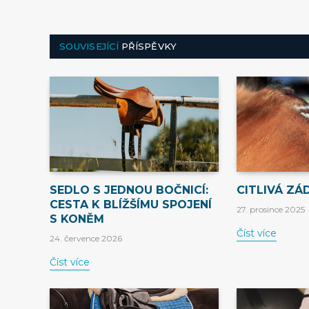
SOUVISEJÍCÍ
PŘÍSPĚVKY
SEDLO S JEDNOU BOČNICÍ:
CITLIVÁ ZÁ
CESTA K BLÍŽŠÍMU SPOJENÍ
27. prosince 2025
S KONĚM
Číst více
24. července 2026
Číst více