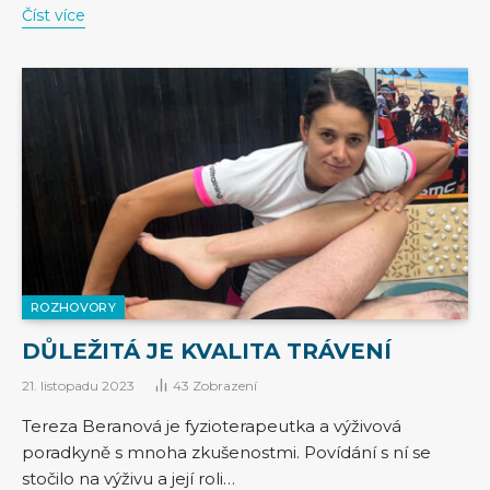
Číst více
ROZHOVORY
DŮLEŽITÁ JE KVALITA TRÁVENÍ
21. listopadu 2023
43
Zobrazení
Tereza Beranová je fyzioterapeutka a výživová
poradkyně s mnoha zkušenostmi. Povídání s ní se
stočilo na výživu a její roli…