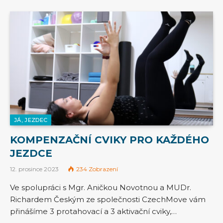
JÁ, JEZDEC
KOMPENZAČNÍ CVIKY PRO KAŽDÉHO
JEZDCE
12. prosince 2023
234
Zobrazení
Ve spolupráci s Mgr. Aničkou Novotnou a MUDr.
Richardem Českým ze společnosti CzechMove vám
přinášíme 3 protahovací a 3 aktivační cviky,…