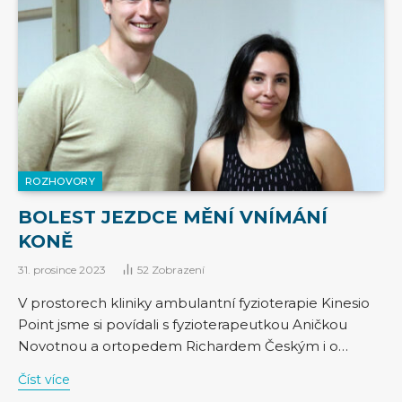
ROZHOVORY
BOLEST JEZDCE MĚNÍ VNÍMÁNÍ
KONĚ
31. prosince 2023
52
Zobrazení
V prostorech kliniky ambulantní fyzioterapie Kinesio
Point jsme si povídali s fyzioterapeutkou Aničkou
Novotnou a ortopedem Richardem Českým i o…
Číst více