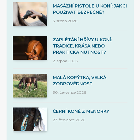
MASÁŽNÍ PISTOLE U KONÍ: JAK JI
POUŽÍVAT BEZPEČNĚ?
5. srpna 2026
ZAPLÉTÁNÍ HŘÍVY U KONÍ:
TRADICE, KRÁSA NEBO
PRAKTICKÁ NUTNOST?
2. srpna 2026
MALÁ KOPÝTKA, VELKÁ
ZODPOVĚDNOST
30. července 2026
ČERNÍ KONĚ Z MENORKY
27. července 2026