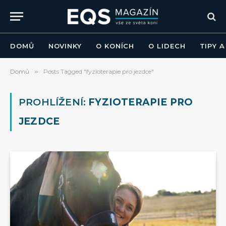
DOMŮ
NOVINKY
O KONÍCH
O LIDECH
TIPY 
Domů
»
Posts Tagged "fyzioterapie pro jezdce"
PROHLÍŽENÍ:
FYZIOTERAPIE PRO
JEZDCE