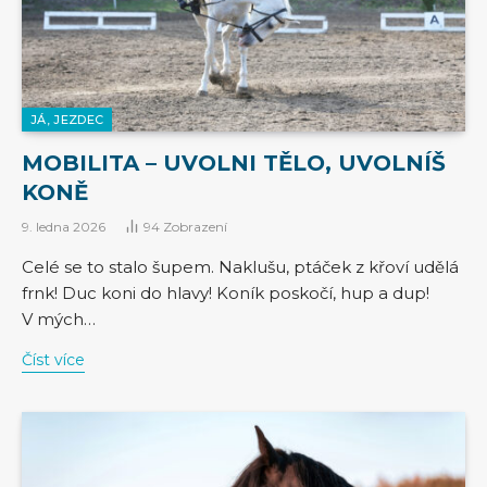
JÁ, JEZDEC
MOBILITA – UVOLNI TĚLO, UVOLNÍŠ
KONĚ
9. ledna 2026
94
Zobrazení
Celé se to stalo šupem. Naklušu, ptáček z křoví udělá
frnk! Duc koni do hlavy! Koník poskočí, hup a dup!
V mých…
Číst více