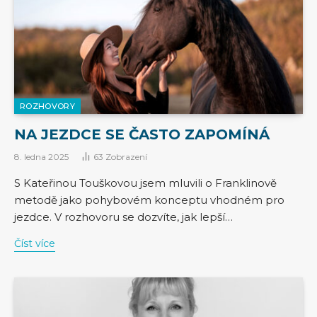
ROZHOVORY
NA JEZDCE SE ČASTO ZAPOMÍNÁ
8. ledna 2025
63
Zobrazení
S Kateřinou Touškovou jsem mluvili o Franklinově
metodě jako pohybovém konceptu vhodném pro
jezdce. V rozhovoru se dozvíte, jak lepší…
Číst více