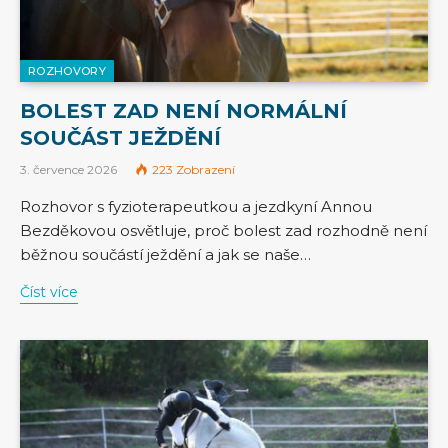
ROZHOVORY
BOLEST ZAD NENÍ NORMÁLNÍ
SOUČÁST JEŽDĚNÍ
3. července 2026
223
Zobrazení
Rozhovor s fyzioterapeutkou a jezdkyní Annou
Bezděkovou osvětluje, proč bolest zad rozhodně není
běžnou součástí ježdění a jak se naše…
Číst více