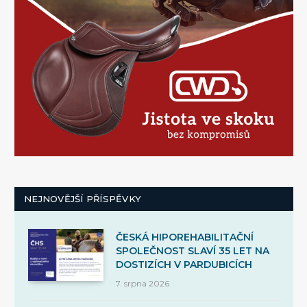
NEJNOVĚJŠÍ PŘÍSPĚVKY
ČESKÁ HIPOREHABILITAČNÍ
SPOLEČNOST SLAVÍ 35 LET NA
DOSTIZÍCH V PARDUBICÍCH
7. srpna 2026