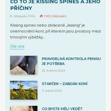
CO TO JE KISSING SPINES A JEHO
PŘÍČINY
8. listopadu 2024
1 502
Zobrazení
Kissing spines nebo zkráceně „kissing“ je
onemocnění koní, při kterém jsou prostory mezi
trnovými výběžky…
Číst více
PRAVIDELNÁ KONTROLA PENISU
JE POTŘEBA
25. května 2024
STARČEK – ZABIJÁK KONÍ
11. srpna 2024
CO BYSTE MĚLI VEDĚT