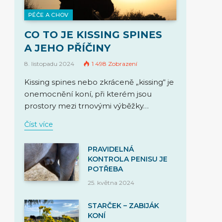
PÉČE A CHOV
CO TO JE KISSING SPINES
A JEHO PŘÍČINY
8. listopadu 2024
1 498
Zobrazení
Kissing spines nebo zkráceně „kissing“ je
onemocnění koní, při kterém jsou
prostory mezi trnovými výběžky…
Číst více
PRAVIDELNÁ
KONTROLA PENISU JE
POTŘEBA
25. května 2024
STARČEK – ZABIJÁK
KONÍ