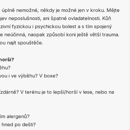
t úplně nemožné, někdy je možné jen v kroku. Mějte
jev neposlušnosti, ani špatné ovladatelnosti. Kůň
vní fyzickou i psychickou bolest a s tím spojený
je neúčinná, naopak způsobí koni ještě větší trauma.
u najít spouštěče.
horší?
běhu?
avou i ve výběhu? V boxe?
jízdárně? V terénu je to lepší/horší v lese, nebo na
ním alergenů?
o hned po dešti?