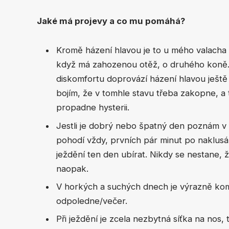
Jaké má projevy a co mu pomáhá?
Kromě házení hlavou je to u mého valacha 
když má zahozenou otěž, o druhého koně. 
diskomfortu doprovází házení hlavou ješt
bojím, že v tomhle stavu třeba zakopne, a
propadne hysterii.
Jestli je dobrý nebo špatný den poznám v
pohodí vždy, prvních pár minut po naklus
ježdění ten den ubírat. Nikdy se nestane, ž
naopak.
V horkých a suchých dnech je výrazně komf
odpoledne/večer.
Při ježdění je zcela nezbytná síťka na nos