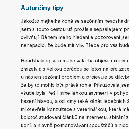
Autorčiny tipy
Jakožto majitelka koně se sezónním headshaking
jsem si touto cestou už prošla a sepsala jsem p
ovlivňují. Během mého hledání a pozorování js
nenapadlo, že bude mít vliv. Třeba pro vás b
Headshaking se u mého valacha objevil minulý 
zmizely a s velkou parádou se letos na jaře zase
u nás jen sezónní problém a projevuje se díky
že by to mohlo být právě tohle. Přisuzovala j
všude byla, řešili jsme lehkou asymetrii v poh
házení hlavou, a od zimy také zánět lebečních š
mi otevřela konzultace s veterinářkou, která m
kolotoč studování článků na internetu, sbírání 
koní, a hlavně pojmenovávání spouštěčů a hledání