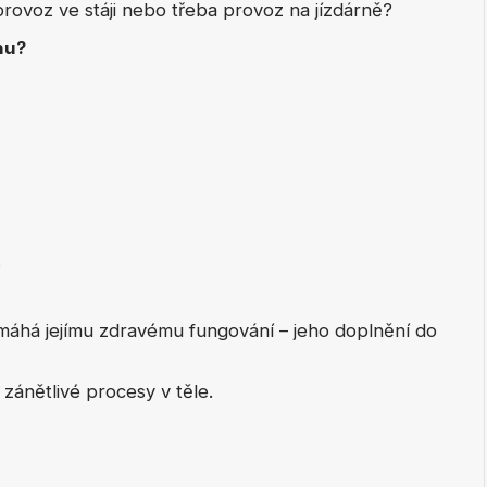
ovoz ve stáji nebo třeba provoz na jízdárně?
nu?
.
máhá jejímu zdravému fungování – jeho doplnění do
ánětlivé procesy v těle.