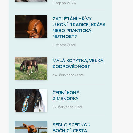
5. srpna 2026
ZAPLÉTÁNÍ HŘÍVY
U KONÍ: TRADICE, KRÁSA
NEBO PRAKTICKÁ
NUTNOST?
2. srpna 2026
MALÁ KOPÝTKA, VELKÁ
ZODPOVĚDNOST
30. července 2026
ČERNÍ KONĚ
Z MENORKY
27. července 2026
SEDLO S JEDNOU
BOČNICÍ: CESTA