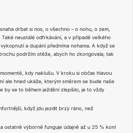
snaha drbat si nos, o všechno – o nohu, o zem,
Také neustálé odfrkávání, a v případě velkého
ě vykopnutí a dupání předníma nohama. A když se
 trochu podržím otěže, abych ho zkorigovala, tak
 momentě, kdy naklušu. V kroku si občas hlavou
ání ale hned ukáže, kterým směrem se bude naše
e by se to během ježdění zlepšilo, je to vždy
ortnější, když jdu jezdit brzy ráno, než
, ta ostatně výborně funguje údajně až u 25 % koní