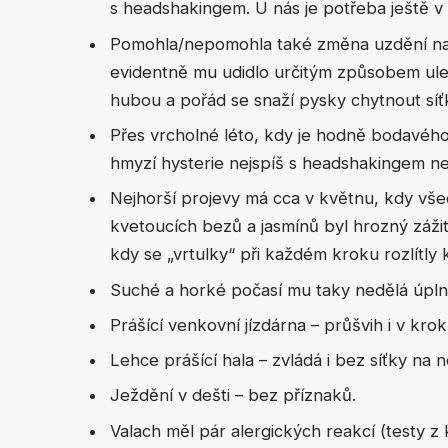
s headshakingem. U nás je potřeba ještě v 
Pomohla/nepomohla také změna uzdění na b
evidentně mu udidlo určitým způsobem ule
hubou a pořád se snaží pysky chytnout síť
Přes vrcholné léto, kdy je hodně bodavého
hmyzí hysterie nejspíš s headshakingem nes
Nejhorší projevy má cca v květnu, kdy všech
kvetoucích bezů a jasmínů byl hrozný záž
kdy se „vrtulky“ při každém kroku rozlítly
Suché a horké počasí mu taky nedělá úpln
Prášící venkovní jízdárna – průšvih i v krok
Lehce prášící hala – zvládá i bez síťky na n
Ježdění v dešti – bez příznaků.
Valach měl pár alergických reakcí (testy z