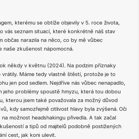
em, kterému se obtíže objevily v 5. roce života,
ro vás seznam situací, které konkrétně náš stav
em občas narazila na něco, co by mě vůbec
ude naše zkušenost nápomocná.
rok někdy v květnu (2024). Na podzim příznaky
 vrátily. Máme tedy vlastně štěstí, protože je to
bohu jen pod sedlem. Nejdříve nás vůbec nenapadlo,
sem jeho problémy spoustě hmyzu, která tou dobou
ybu, kterou jsem také považovala za možný důvod
vů, kdy samozřejmě citlivost hlavy byla zvýšená. Oči
ě na možnost headshakingu přivedla. A tak začal
zkušeností a tipů od majitelů podobně postižených
 cest, jak koni ulevit.