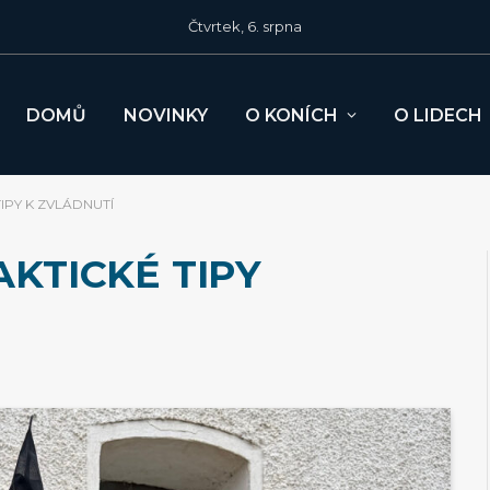
Čtvrtek, 6. srpna
DOMŮ
NOVINKY
O KONÍCH
O LIDECH
IPY K ZVLÁDNUTÍ
KTICKÉ TIPY