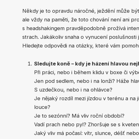
Někdy je to opravdu náročné, ježdění může bý
ale vždy na paměti, že toto chování není ani pro
s headshakingem pravděpodobně prožívá intenzi
strach. Jakákoliv snaha o vynucení poslušnosti 
Hledejte odpovědi na otázky, které vám pomoho
Sledujte koně – kdy je házení hlavou nej
Při práci, nebo i během klidu v boxe či vý
Jen pod sedlem, nebo i na lonži? Háže hl
S uzdečkou, nebo i na ohlávce?
Je nějaký rozdíl mezi jízdou v terénu a na 
louce?
Je to sezónní? Má vliv roční období?
Vadí prach nebo pyl? Zhoršuje se s kvete
Jaký vliv má počasí: vítr, slunce, déšť neb