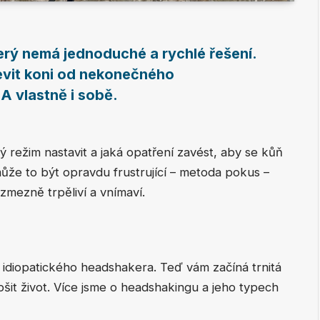
erý nemá jednoduché a rychlé řešení.
levit koni od nekonečného
A vlastně i sobě.
aký režim nastavit a jaká opatření zavést, aby se kůň
 může to být opravdu frustrující – metoda pokus –
zmezně trpěliví a vnímaví.
 idiopatického headshakera. Teď vám začíná trnitá
šit život. Více jsme o headshakingu a jeho typech