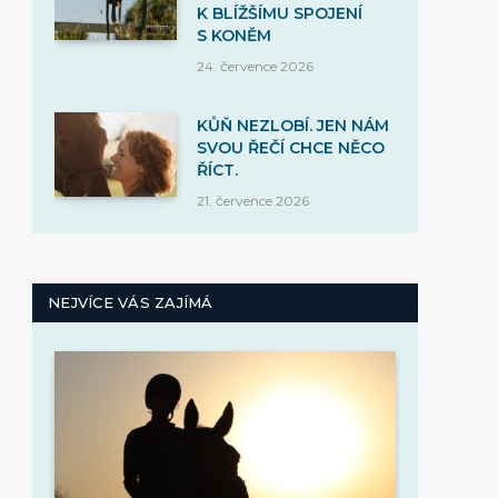
K BLÍŽŠÍMU SPOJENÍ
S KONĚM
24. července 2026
KŮŇ NEZLOBÍ. JEN NÁM
SVOU ŘEČÍ CHCE NĚCO
ŘÍCT.
21. července 2026
NEJVÍCE VÁS ZAJÍMÁ