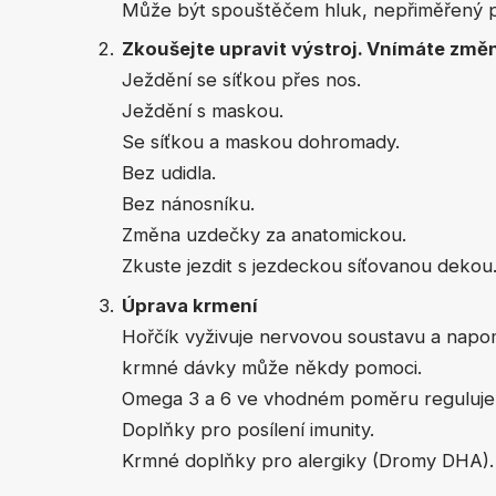
Může být spouštěčem hluk, nepřiměřený pr
Zkoušejte upravit výstroj. Vnímáte změ
Ježdění se síťkou přes nos.
Ježdění s maskou.
Se síťkou a maskou dohromady.
Bez udidla.
Bez nánosníku.
Změna uzdečky za anatomickou.
Zkuste jezdit s jezdeckou síťovanou dekou
Úprava krmení
Hořčík vyživuje nervovou soustavu a napo
krmné dávky může někdy pomoci.
Omega 3 a 6 ve vhodném poměru reguluje z
Doplňky pro posílení imunity.
Krmné doplňky pro alergiky (Dromy DHA).