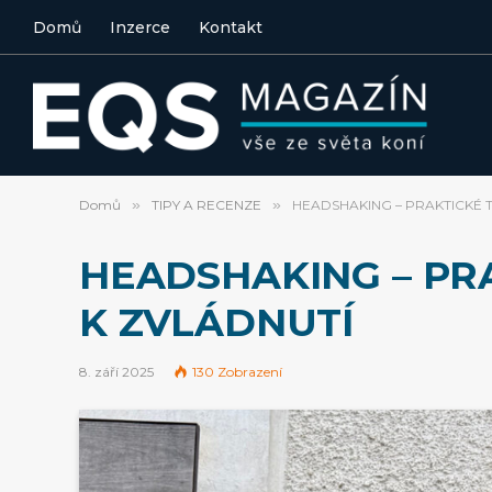
Domů
Inzerce
Kontakt
Domů
»
TIPY A RECENZE
»
HEADSHAKING – PRAKTICKÉ T
HEADSHAKING – PRA
K ZVLÁDNUTÍ
8. září 2025
130
Zobrazení