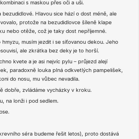
kombinaci s maskou přes oči a uši.
ezudidlové. Hlavou sice hází o dost méně, ale
vovalo, protože na bezudidlovce šíleně klape
ku nebo otěže, což je taky dost nepříjemné.
 hmyzu, musím jezdit i se síťovanou dekou. Jeho
ouvisí, ale zkrátka bez deky je to horší.
no kvete a je asi nejvíc pylu – průjezd alejí
itek, paradoxně louka plná odkvetlých pampelišek,
 koni do nosu, mu vůbec nevadila.
ě dobře, zvládáme vycházky v kroku.
u, na lonži i pod sedlem.
ose.
 krevního séra budeme řešit letos), proto dostává