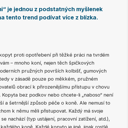
mi“ je jednou z podstatných myšlenek
a tento trend podívat více z blízka.
kopyt proti opotřebení při těžké práci na tvrdém
ýzvám – mnoho koní, nejen těch špičkových
oderních pružných površích kolbišť, gumových
h, tedy v zásadě pouze po měkkém, pružném
hovatelů obrací k přirozenějšímu přístupu v chovu
. Kopyta bez podkov nebo chcete-li „naboso“ není
jší a šetrnější způsob péče o koně. Ale nemusí to
bychom k němu měli přistupovat. Každý má svoje
e nachází (typ ustájení, pracovní zatížení, atd.),
 každého koně. Každé kopyto je jiné, jinak rostlé,