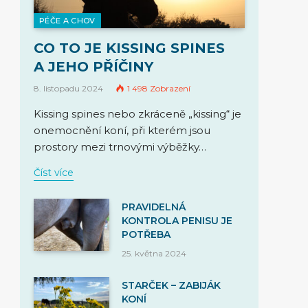
PÉČE A CHOV
CO TO JE KISSING SPINES
A JEHO PŘÍČINY
8. listopadu 2024
1 498
Zobrazení
Kissing spines nebo zkráceně „kissing“ je
onemocnění koní, při kterém jsou
prostory mezi trnovými výběžky…
Číst více
PRAVIDELNÁ
KONTROLA PENISU JE
POTŘEBA
25. května 2024
STARČEK – ZABIJÁK
KONÍ