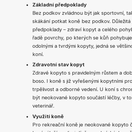
Základní předpoklady
Bez podkov zvládnou být jak sportovní, ta
skákání potkat koně bez podkov. Důležitá j
předpoklady – zdraví kopyt a celého pohy
řadě povrchy, po kterých se kůň pohybuje
odolnými a tvrdými kopyty, jedná se větši
koní.
Zdravotní stav kopyt
Zdravé kopyto s pravidelným růstem a dobr
boso. I koně s již vyřešenými kopytními p
trpělivost a odborné vedení. U koní s chr
být neokované kopyto součástí léčby, v to
veterinář.
Využití koně
Pro rekreační koně je neokované kopyto ča