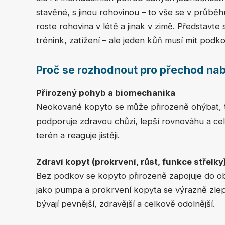
stavěné, s jinou rohovinou – to vše se v průběhu
roste rohovina v létě a jinak v zimě. Představte s
trénink, zatížení – ale jeden kůň musí mít pod
Proč se rozhodnout pro přechod na
Přirozený pohyb a biomechanika
Neokované kopyto se může přirozeně ohýbat, tl
podporuje zdravou chůzi, lepší rovnováhu a ce
terén a reaguje jistěji.
Zdraví kopyt (prokrvení, růst, funkce střelky
Bez podkov se kopyto přirozeně zapojuje do 
jako pumpa a prokrvení kopyta se výrazně zlepš
bývají pevnější, zdravější a celkově odolnější.