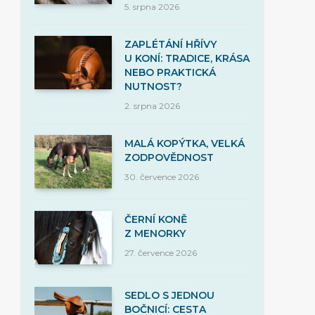
5. srpna 2026
ZAPLÉTÁNÍ HŘÍVY
U KONÍ: TRADICE, KRÁSA
NEBO PRAKTICKÁ
NUTNOST?
2. srpna 2026
MALÁ KOPÝTKA, VELKÁ
ZODPOVĚDNOST
30. července 2026
ČERNÍ KONĚ
Z MENORKY
27. července 2026
SEDLO S JEDNOU
BOČNICÍ: CESTA