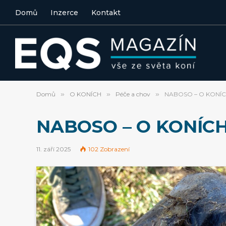
Domů
Inzerce
Kontakt
Domů
»
O KONÍCH
»
Péče a chov
»
NABOSO – O KONÍ
NABOSO – O KONÍC
11. září 2025
102
Zobrazení