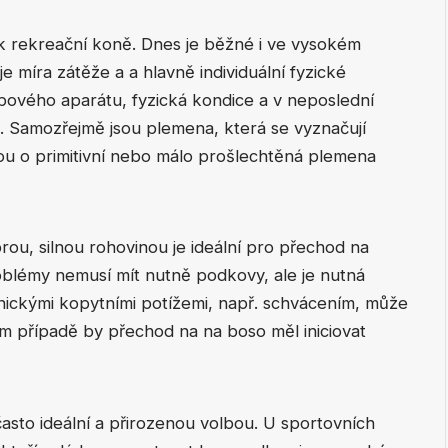
k rekreační koně. Dnes je běžné i ve vysokém
e míra zátěže a a hlavně individuální fyzické
bového aparátu, fyzická kondice a v neposlední
. Samozřejmě jsou plemena, která se vyznačují
nou o primitivní nebo málo prošlechtěná plemena
ou, silnou rohovinou je ideální pro přechod na
roblémy nemusí mít nutně podkovy, ale je nutná
onickými kopytními potížemi, např. schvácením, může
m případě by přechod na na boso měl iniciovat
sto ideální a přirozenou volbou. U sportovních