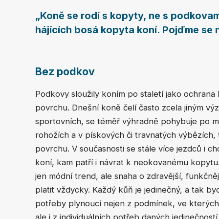
„Koně se rodí s kopyty, ne s podkova
hájících bosá kopyta koní. Pojďme se n
Bez podkov
Podkovy sloužily koním po staletí jako ochrana 
povrchu. Dnešní koně čelí často zcela jiným v
sportovních, se téměř výhradně pohybuje po m
rohožích a v pískových či travnatých výbězíc
povrchu. V současnosti se stále více jezdců i c
koní, kam patří i návrat k neokovanému kopytu
jen módní trend, ale snaha o zdravější, funkčně
platit vždycky. Každý kůň je jedinečný, a tak 
potřeby plynoucí nejen z podmínek, ve kterých s
ale i z individuálních potřeb daných jedinečností