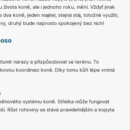
 života koně, ale i jednoho roku, mění. Vždyť jinak
i dva koně, jeden majitel, stejná stáj, totožné využití,
kovy, druhý bude naprosto spokojený bez nich!
boso
umit nárazy a přizpůsobovat se terénu. To
lkovou koordinaci koně. Díky tomu kůň lépe vnímá
)
oběhového systému koně. Střelka může fungovat
í. Růst rohoviny se stává pravidelnějším a kopyta