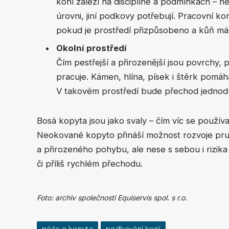
koní záleží na disciplíně a podmínkách – 
úrovni, jiní podkovy potřebují. Pracovní 
pokud je prostředí přizpůsobeno a kůň má
Okolní prostředí
Čím pestřejší a přirozenější jsou povrchy,
pracuje. Kámen, hlína, písek i štěrk pomáh
V takovém prostředí bude přechod jednod
Bosá kopyta jsou jako svaly – čím víc se používají
Neokované kopyto přináší možnost rozvoje pru
a přirozeného pohybu, ale nese s sebou i rizika
či příliš rychlém přechodu.
Foto: archiv společnosti Equiservis spol. s r.o.
péče o kopyta
podkování koní