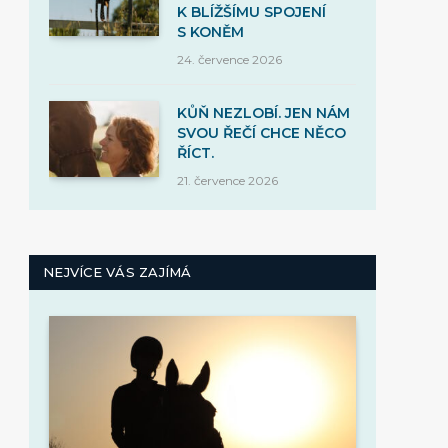
K BLÍŽŠÍMU SPOJENÍ
S KONĚM
24. července 2026
KŮŇ NEZLOBÍ. JEN NÁM
SVOU ŘEČÍ CHCE NĚCO
ŘÍCT.
21. července 2026
NEJVÍCE VÁS ZAJÍMÁ