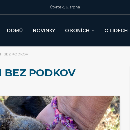
Čtvrtek, 6. srpna
DOMŮ
NOVINKY
O KONÍCH
O LIDECH
CH BEZ PODKOV
H BEZ PODKOV