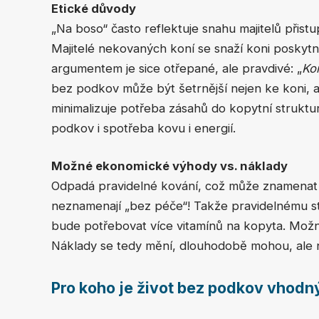
Etické důvody
„Na boso“ často reflektuje snahu majitelů přistup
Majitelé nekovaných koní se snaží koni poskytn
argumentem je sice otřepané, ale pravdivé: „
Ko
bez podkov může být šetrnější nejen ke koni, al
minimalizuje potřeba zásahů do kopytní struktu
podkov i spotřeba kovu i energií.
Možné ekonomické výhody vs. náklady
Odpadá pravidelné kování, což může znamenat 
neznamenají „bez péče“! Takže pravidelnému s
bude potřebovat více vitamínů na kopyta. Možn
Náklady se tedy mění, dlouhodobě mohou, ale n
Pro koho je život bez podkov vhodn