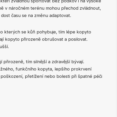
někteří zvládnou sportovat bez podkov i na vysoké
koně v náročném terénu mohou přechod zvládnout,
 dost času se na změnu adaptovat.
 po kterých se kůň pohybuje, tím lépe kopyto
ají kopyto přirozeně obrušovat a posilovat.
ušší.
 přirozeně, tím silnější a zdravější bývají.
žného, funkčního kopyta, lepšího prokrvení
 poškození, přetížení nebo bolesti při špatné péči