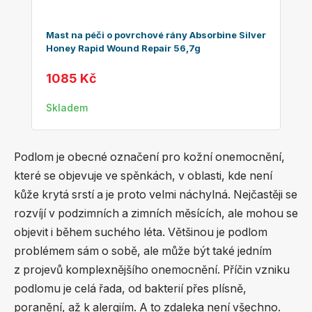
Mast na péči o povrchové rány Absorbine Silver
Honey Rapid Wound Repair 56,7g
1085 Kč
Skladem
Podlom je obecné označení pro kožní onemocnění,
které se objevuje ve spěnkách, v oblasti, kde není
kůže krytá srstí a je proto velmi náchylná. Nejčastěji se
rozvíjí v podzimních a zimních měsících, ale mohou se
objevit i během suchého léta. Většinou je podlom
problémem sám o sobě, ale může být také jedním
z projevů komplexnějšího onemocnění. Příčin vzniku
podlomu je celá řada, od bakterií přes plísně,
poranění, až k alergiím. A to zdaleka není všechno.