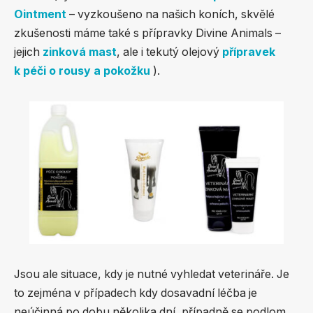
Ointment
– vyzkoušeno na našich koních, skvělé
zkušenosti máme také s přípravky Divine Animals –
jejich
zinková mast
, ale i tekutý olejový
přípravek
k péči o rousy a pokožku
).
Jsou ale situace, kdy je nutné vyhledat veterináře. Je
to zejména v případech kdy dosavadní léčba je
neúčinná po dobu několika dní, případně se podlom