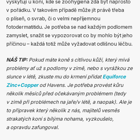
vyskytují u koní, kde se zoohygiena zdá být naprosto
v pořádku. V takovém případě může jít právě třeba
o plíseň, o svrab, či o velmi nepříjemnou
fotodermatitidu. Je potřeba se nad každým podlomem
zamyslet, snažit se vypozorovat co by mohlo být jeho
příčinou – každá totiž může vyžadovat odlišnou léčbu.
NÁŠ TIP:
Pokud máte koně s citlivou kůží, který mívá
problémy ať už s podlomy v zimě, nebo s vyrážkou ze
slunce v létě, zkuste mu do krmení přidat
Equiforce
Zinc+Copper
od Havens. Je potřeba provést kůru
několik měsíců před očekávaným problémem (tedy
v zimě při problémech na jaře/v létě, a naopak). Ale je
to přípravek který několik z nás, majitelů vesměs
strakatých koní s bílýma nohama, vyzkoušelo,
a opravdu zafungoval.