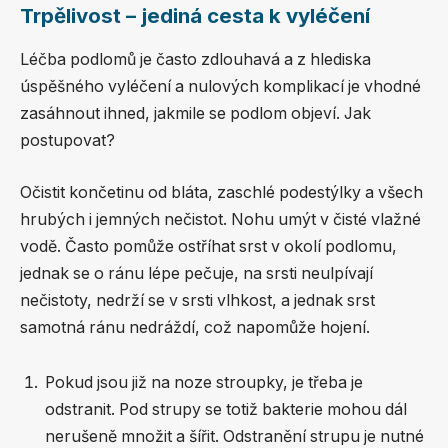
Trpělivost – jediná cesta k vyléčení
Léčba podlomů je často zdlouhavá a z hlediska
úspěšného vyléčení a nulových komplikací je vhodné
zasáhnout ihned, jakmile se podlom objeví. Jak
postupovat?
Očistit končetinu od bláta, zaschlé podestýlky a všech
hrubých i jemných nečistot. Nohu umýt v čisté vlažné
vodě. Často pomůže ostříhat srst v okolí podlomu,
jednak se o ránu lépe pečuje, na srsti neulpívají
nečistoty, nedrží se v srsti vlhkost, a jednak srst
samotná ránu nedráždí, což napomůže hojení.
Pokud jsou již na noze stroupky, je třeba je
odstranit. Pod strupy se totiž bakterie mohou dál
nerušeně množit a šířit. Odstranění strupu je nutné