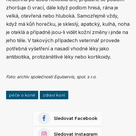
zhoršuje či vrací, dále když podlom hnisá, rána je
velká, otevřená nebo hluboká. Samozřejmě vždy,
když má kůň horečku, je skleslý, apatický, kulhá, noha
je oteklá a případně jsou-li vidět kožní změny i jinde na
jeho těle. V takových případech veterinář provede
potřebná vyšetření a nasadí vhodné léky jako
antibiotika, protizánětlivé léky nebo kortikoidy.
Foto: archiv společnosti Equiservis, spol. s r.o.
péče o koně
zdraví koní
Sledovat Facebook
Sledovat Instagram