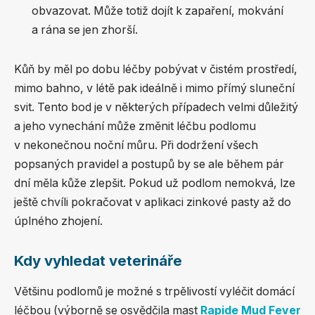
obvazovat. Může totiž dojít k zapaření, mokvání
a rána se jen zhorší.
Kůň by měl po dobu léčby pobývat v čistém prostředí,
mimo bahno, v létě pak ideálně i mimo přímý sluneční
svit. Tento bod je v některých případech velmi důležitý
a jeho vynechání může změnit léčbu podlomu
v nekonečnou noční můru. Při dodržení všech
popsaných pravidel a postupů by se ale během pár
dní měla kůže zlepšit. Pokud už podlom nemokvá, lze
ještě chvíli pokračovat v aplikaci zinkové pasty až do
úplného zhojení.
Kdy vyhledat veterináře
Většinu podlomů je možné s trpělivostí vyléčit domácí
léčbou (výborně se osvědčila mast
Rapide Mud Fever