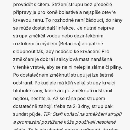
provádět s citem. Stržení strupu bez předešlé
přípravy je pro koně bolestivé a nejspíše otevře
krvavou ránu. To rozhodně není žádoucí, do rány
se může dostat další infekce. Je nutné nejprve
strupy změkčit vodou nebo dezinfekčním
roztokem či mýdlem (Betadina) a opatrně
sloupnout tak, aby nedošlo ke krvácení. Pro
změkčení je dobrá i salicylová mast nanášená
v tenké vrstvě, aby se na ni nelepila sláma či piliny.
Po dostatečném změknutí strupu jej lze šetrně
odstranit. Pokud ale má kůň velké strupy kryjící
hluboké rány, které ani po změknutí odstranit
nejdou, nechte je. Až se rána pod strupem
dostatečně zahojí, třeba za 2-3 dny, strup pak
sundat půjde.
TIP: Staří koňáci na změkčení strupů
a promazání postižené kůže používali nesolené
sádlo. To je ale vhodné pouze v případě, že rána