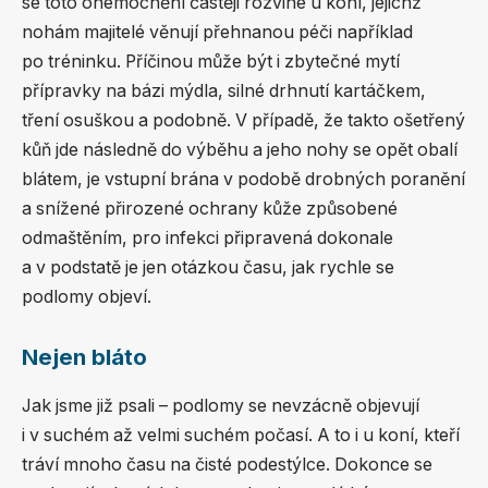
se toto onemocnění častěji rozvine u koní, jejichž
nohám majitelé věnují přehnanou péči například
po tréninku. Příčinou může být i zbytečné mytí
přípravky na bázi mýdla, silné drhnutí kartáčkem,
tření osuškou a podobně. V případě, že takto ošetřený
kůň jde následně do výběhu a jeho nohy se opět obalí
blátem, je vstupní brána v podobě drobných poranění
a snížené přirozené ochrany kůže způsobené
odmaštěním, pro infekci připravená dokonale
a v podstatě je jen otázkou času, jak rychle se
podlomy objeví.
Nejen bláto
Jak jsme již psali – podlomy se nevzácně objevují
i v suchém až velmi suchém počasí. A to i u koní, kteří
tráví mnoho času na čisté podestýlce. Dokonce se