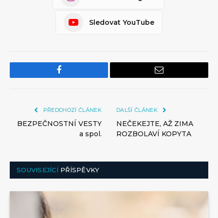
Sledovat YouTube
Facebook
Email
PŘEDCHOZÍ ČLÁNEK
DALŠÍ ČLÁNEK
BEZPEČNOSTNÍ VESTY
NEČEKEJTE, AŽ ZIMA
a spol.
ROZBOLAVÍ KOPYTA
SOUVISEJÍCÍ
PŘÍSPĚVKY