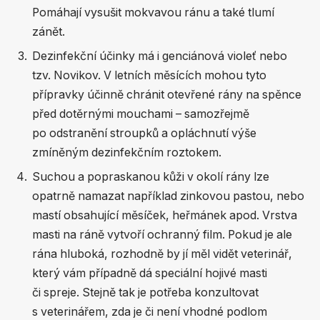
Pomáhají vysušit mokvavou ránu a také tlumí
zánět.
Dezinfekční účinky má i genciánová violeť nebo
tzv. Novikov. V letních měsících mohou tyto
přípravky účinně chránit otevřené rány na spěnce
před dotěrnými mouchami – samozřejmě
po odstranění stroupků a opláchnutí výše
zmíněným dezinfekčním roztokem.
Suchou a popraskanou kůži v okolí rány lze
opatrně namazat například zinkovou pastou, nebo
mastí obsahující měsíček, heřmánek apod. Vrstva
masti na ráně vytvoří ochranný film. Pokud je ale
rána hluboká, rozhodně by jí měl vidět veterinář,
který vám případně dá speciální hojivé masti
či spreje. Stejně tak je potřeba konzultovat
s veterinářem, zda je či není vhodné podlom