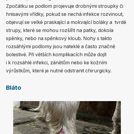
Zpočátku se podlom projevuje drobnými stroupky či
hnisavými vřídky, pokud se nechá infekce rozvinout,
objevují se velké praskající a mokvající boláky a tvrdé
strupy, které se mohou rozšířit na patky, dokola
spěnky, nebo na spěnkový kloub. Nohy s takto
rozsáhlými podlomy jsou nateklé a často značně
bolestivé. Při větších komplikacích může dojít
i k rozsáhlé infekci, zánětům nebo ke kožním
výrůstkům, které je nutné odstranit chirurgicky.
Bláto