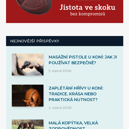
NEJNOVĚJŠÍ PŘÍSPĚVKY
MASÁŽNÍ PISTOLE U KONÍ: JAK JI
POUŽÍVAT BEZPEČNĚ?
5. srpna 2026
ZAPLÉTÁNÍ HŘÍVY U KONÍ:
TRADICE, KRÁSA NEBO
PRAKTICKÁ NUTNOST?
2. srpna 2026
MALÁ KOPÝTKA, VELKÁ
ZODPOVĚDNOST