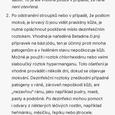
není otevřená.
Po odstranění stroupků nebo v případě, že podlom
mokvá, je krvavý či jsou vidět praskliny kůže, je
nutné opláchnout postižené místo dezinfekčním
roztokem. Vhodná je naředěná Betadina či jiný
přípravek na bázi jódu, ten je účinný proti mnoha
patogenům a v ředěném stavu nepoškozuje kůži.
Možné je použít i roztok chlorhexidinu nebo velmi
slaboučký roztok hypermanganu. Toto ošetření je
vhodné provádět i několik dní, dokud se objevuje
mokvání. Dezinfekční roztoky zneškodní případné
patogeny v ráně, zároveň nepoškodí kůži, ani
„nezavřou“ ránu, jako například pudry, masti,
pasty a podobně. Po dezinfekci mohou pomoct
i odvary z některých léčivých rostlin, například
heřmánku, měsíčku, řepíku nebo jitrocele.