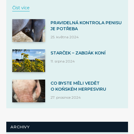
Číst více
PRAVIDELNÁ KONTROLA PENISU
JE POTŘEBA
25. května 2024
STARČEK – ZABIJÁK KONÍ
11. srpna 2024
CO BYSTE MĚLI VEDĚT
O KOŇSKÉM HERPESVIRU
27. prosince 2024
ARCHIVY