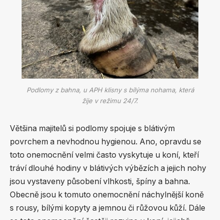
Podlomy z bahna, u APH klisny s bílýma nohama, která
žije v režimu 24/7.
Většina majitelů si podlomy spojuje s blátivým
povrchem a nevhodnou hygienou. Ano, opravdu se
toto onemocnění velmi často vyskytuje u koní, kteří
tráví dlouhé hodiny v blátivých výbězích a jejich nohy
jsou vystaveny působení vlhkosti, špíny a bahna.
Obecně jsou k tomuto onemocnění náchylnější koně
s rousy, bílými kopyty a jemnou či růžovou kůží. Dále