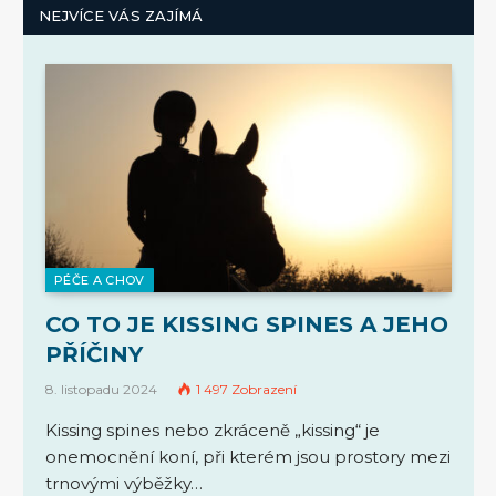
NEJVÍCE VÁS ZAJÍMÁ
PÉČE A CHOV
CO TO JE KISSING SPINES A JEHO
PŘÍČINY
8. listopadu 2024
1 497
Zobrazení
Kissing spines nebo zkráceně „kissing“ je
onemocnění koní, při kterém jsou prostory mezi
trnovými výběžky…