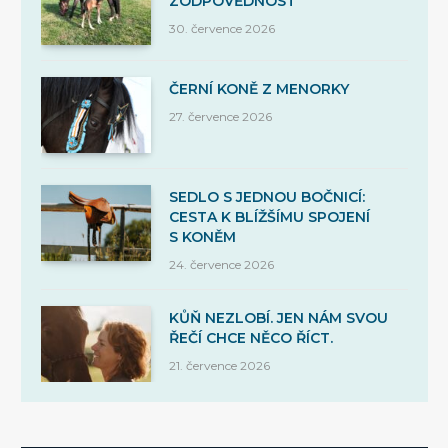
ZODPOVĚDNOST
30. července 2026
ČERNÍ KONĚ Z MENORKY
27. července 2026
SEDLO S JEDNOU BOČNICÍ:
CESTA K BLÍŽŠÍMU SPOJENÍ
S KONĚM
24. července 2026
KŮŇ NEZLOBÍ. JEN NÁM SVOU
ŘEČÍ CHCE NĚCO ŘÍCT.
21. července 2026