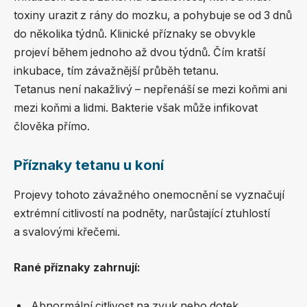
toxiny urazit z rány do mozku, a pohybuje se od 3 dnů
do několika týdnů. Klinické příznaky se obvykle
projeví během jednoho až dvou týdnů. Čím kratší
inkubace, tím závažnější průběh tetanu.
Tetanus není nakažlivý – nepřenáší se mezi koňmi ani
mezi koňmi a lidmi. Bakterie však může infikovat
člověka přímo.
Příznaky tetanu u koní
Projevy tohoto závažného onemocnění se vyznačují
extrémní citlivostí na podněty, narůstající ztuhlostí
a svalovými křečemi.
Rané příznaky zahrnují:
Abnormální citlivost na zvuk nebo dotek