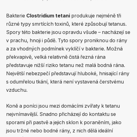
Bakterie
Clostridium tetani
produkuje nejméně tři
různé typy smrtících toxinů, které způsobují tetanus.
Spory této bakterie jsou opravdu všude – nacházejí se
v prachu, hnoji i půdě. Tyto spory proniknou do rány
a za vhodných podmínek vyklíčí v bakterie. Možná
překvapivě, velká relativně čistá řezná rána
představuje nižší riziko tetanu než malá bodná rána.
Největší nebezpečí představují hluboké, hnisající rány
s odumřelou tkání, která není vystavená čerstvému
vzduchu.
Koně a poníci jsou mezi domácími zvířaty k tetanu
nejvnímavější. Snadno přicházejí do kontaktu se
sporami při pastvě a jejich sklon k poraněním, jako
jsou tržné nebo bodné rány, z nich dělá ideální