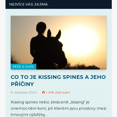
NEJVÍCE VÁS ZAJÍMÁ
PÉČE A CHOV
CO TO JE KISSING SPINES A JEHO
PŘÍČINY
8. listopadu 2024
1 498
Zobrazení
Kissing spines nebo zkráceně „kissing“ je
onemocnění koní, při kterém jsou prostory mezi
trnovými výběžky…