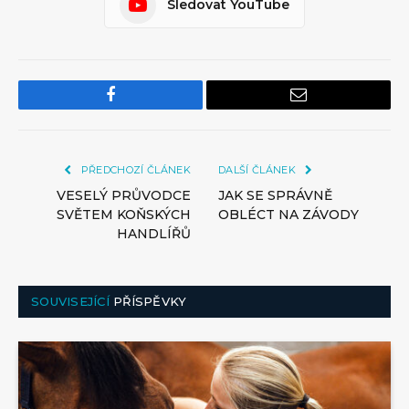
Sledovat YouTube
Facebook
Email
PŘEDCHOZÍ ČLÁNEK
DALŠÍ ČLÁNEK
VESELÝ PRŮVODCE
JAK SE SPRÁVNĚ
SVĚTEM KOŇSKÝCH
OBLÉCT NA ZÁVODY
HANDLÍŘŮ
SOUVISEJÍCÍ
PŘÍSPĚVKY