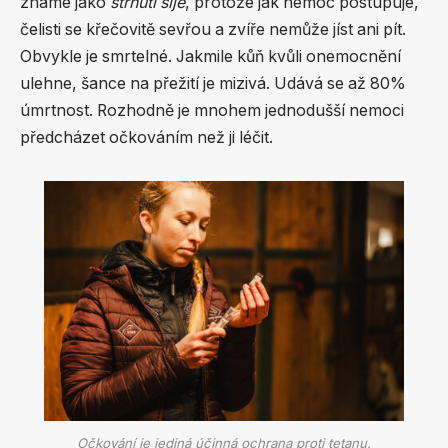
známé jako
strnutí šíje
, protože jak nemoc postupuje,
čelisti se křečovitě sevřou a zvíře nemůže jíst ani pít.
Obvykle je smrtelné. Jakmile kůň kvůli onemocnění
ulehne, šance na přežití je mizivá. Udává se až 80%
úmrtnost. Rozhodně je mnohem jednodušší nemoci
předcházet očkováním než ji léčit.
Očkování je jediná účinná ochrana proti tetanu.