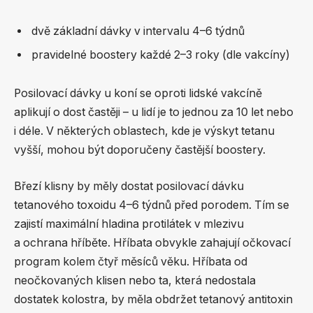
dvě základní dávky v intervalu 4–6 týdnů
pravidelné boostery každé 2–3 roky (dle vakcíny)
Posilovací dávky u koní se oproti lidské vakcíně
aplikují o dost častěji – u lidí je to jednou za 10 let nebo
i déle. V některých oblastech, kde je výskyt tetanu
vyšší, mohou být doporučeny častější boostery.
Březí klisny by měly dostat posilovací dávku
tetanového toxoidu 4–6 týdnů před porodem. Tím se
zajistí maximální hladina protilátek v mlezivu
a ochrana hříběte. Hříbata obvykle zahajují očkovací
program kolem čtyř měsíců věku. Hříbata od
neočkovaných klisen nebo ta, která nedostala
dostatek kolostra, by měla obdržet tetanový antitoxin