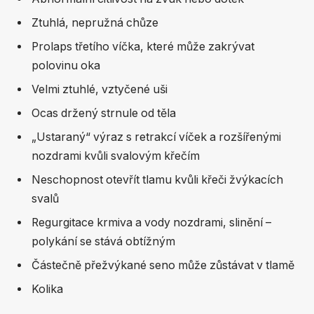
Ztuhlá, nepružná chůze
Prolaps třetího víčka, které může zakrývat
polovinu oka
Velmi ztuhlé, vztyčené uši
Ocas držený strnule od těla
„Ustaraný“ výraz s retrakcí víček a rozšířenými
nozdrami kvůli svalovým křečím
Neschopnost otevřít tlamu kvůli křeči žvýkacích
svalů
Regurgitace krmiva a vody nozdrami, slinění –
polykání se stává obtížným
Částečně přežvýkané seno může zůstávat v tlamě
Kolika