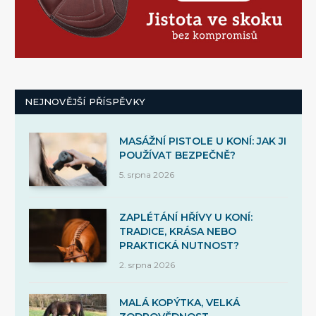
NEJNOVĚJŠÍ PŘÍSPĚVKY
MASÁŽNÍ PISTOLE U KONÍ: JAK JI
POUŽÍVAT BEZPEČNĚ?
5. srpna 2026
ZAPLÉTÁNÍ HŘÍVY U KONÍ:
TRADICE, KRÁSA NEBO
PRAKTICKÁ NUTNOST?
2. srpna 2026
MALÁ KOPÝTKA, VELKÁ