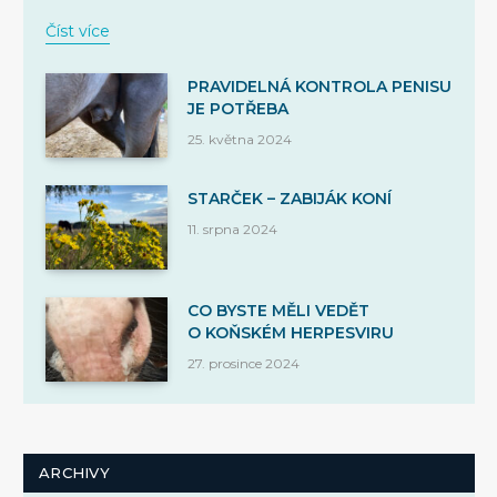
Číst více
PRAVIDELNÁ KONTROLA PENISU
JE POTŘEBA
25. května 2024
STARČEK – ZABIJÁK KONÍ
11. srpna 2024
CO BYSTE MĚLI VEDĚT
O KOŇSKÉM HERPESVIRU
27. prosince 2024
ARCHIVY